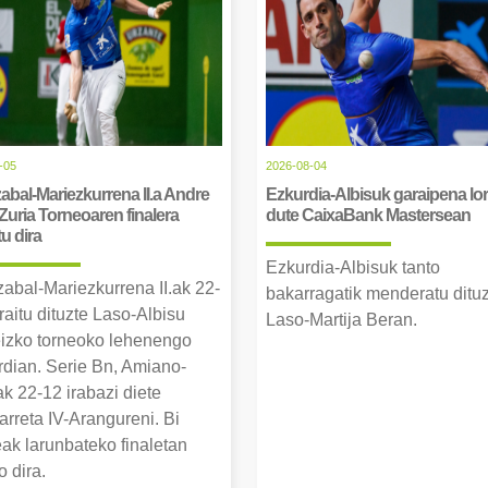
-05
2026-08-04
abal-Mariezkurrena II.a Andre
Ezkurdia-Albisuk garaipena lor
Zuria Torneoaren finalera
dute CaixaBank Mastersean
tu dira
Ezkurdia-Albisuk tanto
zabal-Mariezkurrena II.ak 22-
bakarragatik menderatu ditu
raitu dituzte Laso-Albisu
Laso-Martija Beran.
izko torneoko lehenengo
erdian. Serie Bn, Amiano-
k 22-12 irabazi diete
arreta IV-Arangureni. Bi
eak larunbateko finaletan
o dira.