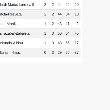
lordi-Mariezkurrena II
2
2
44
24
20
rtola-Rezusta
2
2
44
34
10
aso-Martija
1
2
43
41
2
arrazabal-Zabaleta
1
3
59
64
-5
zkurdia-Albisu
1
3
48
65
-17
ltuna III-Imaz
0
3
29
66
-37