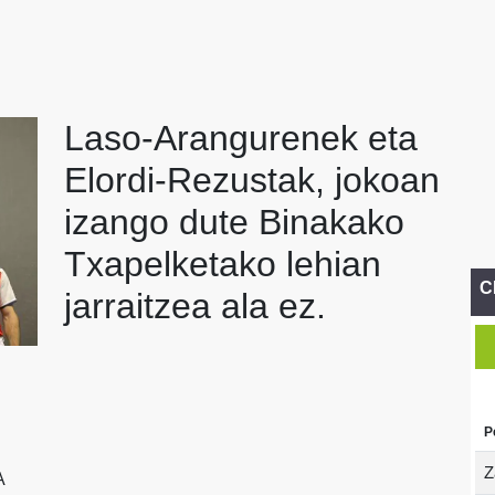
Laso-Arangurenek eta
Elordi-Rezustak, jokoan
izango dute Binakako
Txapelketako lehian
C
jarraitzea ala ez.
P
Z
A