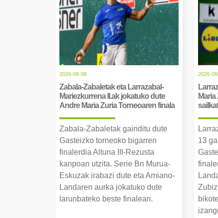
2026-08-06
2026-08
Zabala-Zabaletak eta Larrazabal-
Larraz
Mariezkurrena II.ak jokatuko dute
Maria 
Andre Maria Zuria Torneoaren finala
sailka
Zabala-Zabaletak gainditu dute
Larra
Gasteizko torneoko bigarren
13 ga
finalerdia Altuna III-Rezusta
Gaste
kanpoan utzita. Serie Bn Murua-
final
Eskuzak irabazi dute eta Amiano-
Landa
Landaren aurka jokatuko dute
Zubiz
larunbateko beste finalean.
bikot
izang