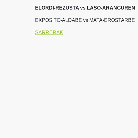
ELORDI-REZUSTA vs LASO-ARANGUREN
EXPOSITO-ALDABE vs MATA-EROSTARBE
SARRERAK