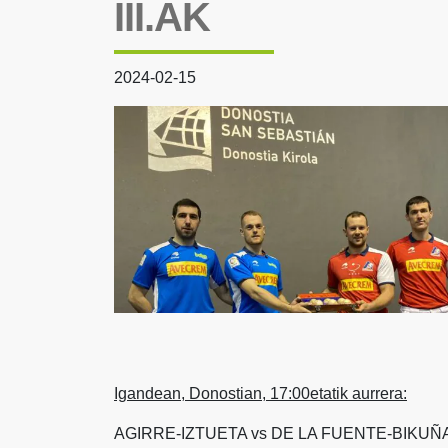
III.AK
2024-02-15
Igandean, Donostian, 17:00etatik aurrera:
AGIRRE-IZTUETA vs DE LA FUENTE-BIKUÑ