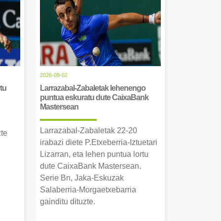
2026-08-02
tu
Larrazabal-Zabaletak lehenengo
puntua eskuratu dute CaixaBank
Mastersean
Larrazabal-Zabaletak 22-20
zte
irabazi diete P.Etxeberria-Iztuetari
Lizarran, eta lehen puntua lortu
dute CaixaBank Mastersean.
Serie Bn, Jaka-Eskuzak
Salaberria-Morgaetxebarria
gainditu dituzte.