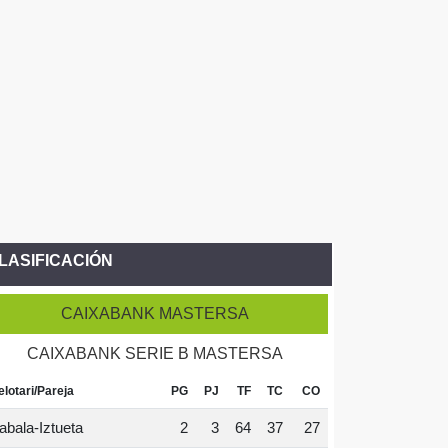
LASIFICACIÓN
CAIXABANK MASTERSA
CAIXABANK SERIE B MASTERSA
elotari/Pareja
PG
PJ
TF
TC
CO
abala-Iztueta
2
3
64
37
27