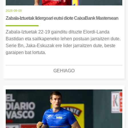
2026-08-09
Zabala-Iztuetak lidergoari eutsi diote CaixaBank Mastersean
Zabala-Iztuetak 22-19 gainditu dituzte Elordi-Landa
Bastidan eta sailkapeneko lehen postuan jarraitzen dute.
Serie Bn, Jaka-Eskuzak ere lider jarraitzen dute, beste
garaipen bat lortuta.
GEHIAGO