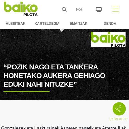
ES
ALBISTEAK
KARTELDEGIA
EMAITZAK
DENDA
“POZIK NAGO ETA TANKERA
HONETAKO AUKERA GEHIAGO
EDUKI NAHI NITUZKE”
Gonzalezek eta Laskurainek Asperen partetik eta Arretxe II.ak