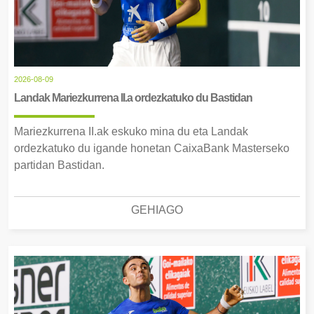
2026-08-09
Landak Mariezkurrena II.a ordezkatuko du Bastidan
Mariezkurrena II.ak eskuko mina du eta Landak
ordezkatuko du igande honetan CaixaBank Masterseko
partidan Bastidan.
GEHIAGO