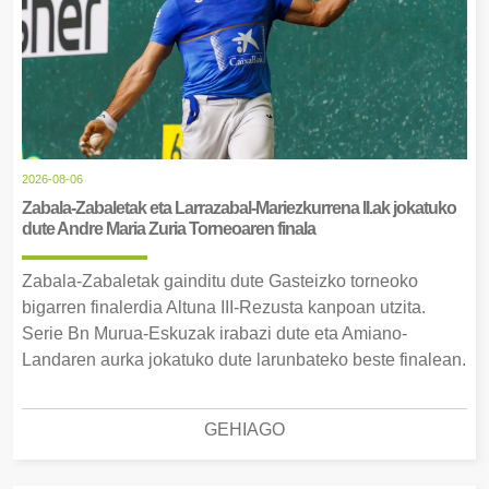
2026-08-06
Zabala-Zabaletak eta Larrazabal-Mariezkurrena II.ak jokatuko
dute Andre Maria Zuria Torneoaren finala
Zabala-Zabaletak gainditu dute Gasteizko torneoko
bigarren finalerdia Altuna III-Rezusta kanpoan utzita.
Serie Bn Murua-Eskuzak irabazi dute eta Amiano-
Landaren aurka jokatuko dute larunbateko beste finalean.
GEHIAGO