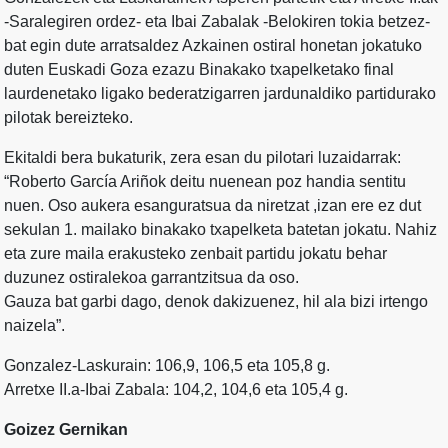
-Saralegiren ordez- eta Ibai Zabalak -Belokiren tokia betzez-
bat egin dute arratsaldez Azkainen ostiral honetan jokatuko
duten Euskadi Goza ezazu Binakako txapelketako final
laurdenetako ligako bederatzigarren jardunaldiko partidurako
pilotak bereizteko.
Ekitaldi bera bukaturik, zera esan du pilotari luzaidarrak:
“Roberto García Ariñok deitu nuenean poz handia sentitu
nuen. Oso aukera esanguratsua da niretzat ,izan ere ez dut
sekulan 1. mailako binakako txapelketa batetan jokatu. Nahiz
eta zure maila erakusteko zenbait partidu jokatu behar
duzunez ostiralekoa garrantzitsua da oso.
Gauza bat garbi dago, denok dakizuenez, hil ala bizi irtengo
naizela”.
Gonzalez-Laskurain: 106,9, 106,5 eta 105,8 g.
Arretxe II.a-Ibai Zabala: 104,2, 104,6 eta 105,4 g.
Goizez Gernikan