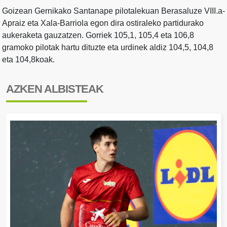
Goizean Gernikako Santanape pilotalekuan Berasaluze VIII.a-
Apraiz eta Xala-Barriola egon dira ostiraleko partidurako
aukeraketa gauzatzen. Gorriek 105,1, 105,4 eta 106,8
gramoko pilotak hartu dituzte eta urdinek aldiz 104,5, 104,8
eta 104,8koak.
AZKEN ALBISTEAK