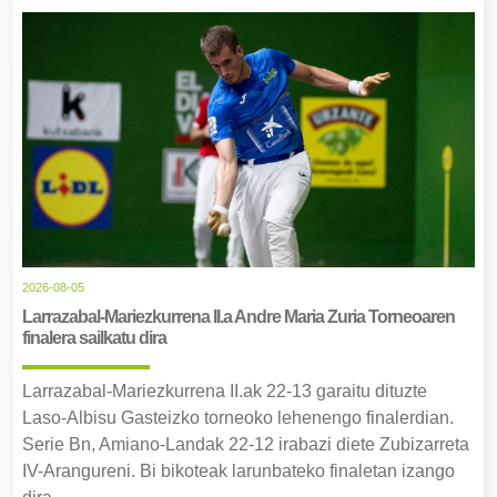
2026-08-05
Larrazabal-Mariezkurrena II.a Andre Maria Zuria Torneoaren
finalera sailkatu dira
Larrazabal-Mariezkurrena II.ak 22-13 garaitu dituzte
Laso-Albisu Gasteizko torneoko lehenengo finalerdian.
Serie Bn, Amiano-Landak 22-12 irabazi diete Zubizarreta
IV-Arangureni. Bi bikoteak larunbateko finaletan izango