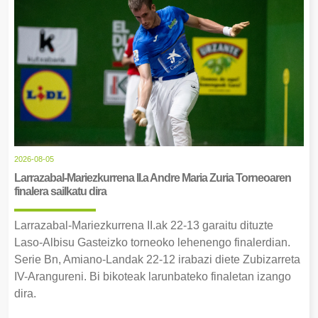
2026-08-05
Larrazabal-Mariezkurrena II.a Andre Maria Zuria Torneoaren
finalera sailkatu dira
Larrazabal-Mariezkurrena II.ak 22-13 garaitu dituzte
Laso-Albisu Gasteizko torneoko lehenengo finalerdian.
Serie Bn, Amiano-Landak 22-12 irabazi diete Zubizarreta
IV-Arangureni. Bi bikoteak larunbateko finaletan izango
dira.