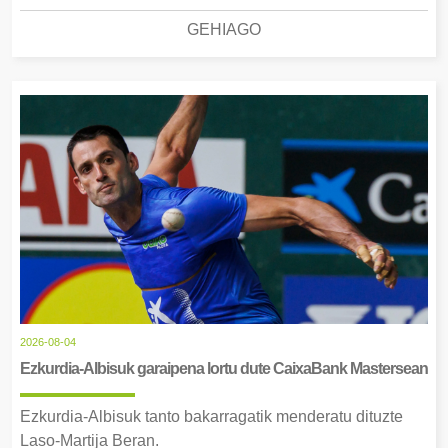
GEHIAGO
2026-08-04
Ezkurdia-Albisuk garaipena lortu dute CaixaBank Mastersean
Ezkurdia-Albisuk tanto bakarragatik menderatu dituzte
Laso-Martija Beran.