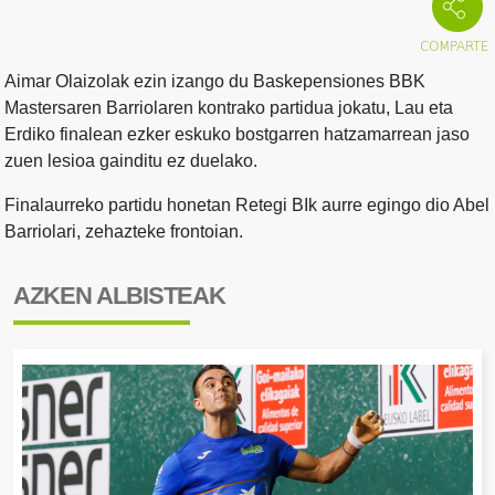
Aimar Olaizolak ezin izango du Baskepensiones BBK
Mastersaren Barriolaren kontrako partidua jokatu, Lau eta
Erdiko finalean ezker eskuko bostgarren hatzamarrean jaso
zuen lesioa gainditu ez duelako.
Finalaurreko partidu honetan Retegi BIk aurre egingo dio Abel
Barriolari, zehazteke frontoian.
AZKEN ALBISTEAK