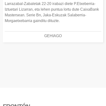
Larrazabal-Zabaletak 22-20 irabazi diete P.Etxeberria-
Iztuetari Lizarran, eta lehen puntua lortu dute CaixaBank
Mastersean. Serie Bn, Jaka-Eskuzak Salaberria-
Morgaetxebarria gainditu dituzte.
GEHIAGO