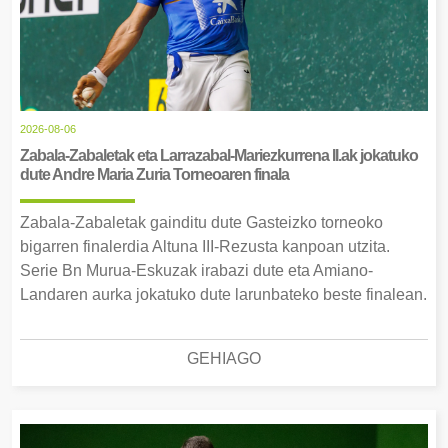
2026-08-06
Zabala-Zabaletak eta Larrazabal-Mariezkurrena II.ak jokatuko
dute Andre Maria Zuria Torneoaren finala
Zabala-Zabaletak gainditu dute Gasteizko torneoko
bigarren finalerdia Altuna III-Rezusta kanpoan utzita.
Serie Bn Murua-Eskuzak irabazi dute eta Amiano-
Landaren aurka jokatuko dute larunbateko beste finalean.
GEHIAGO