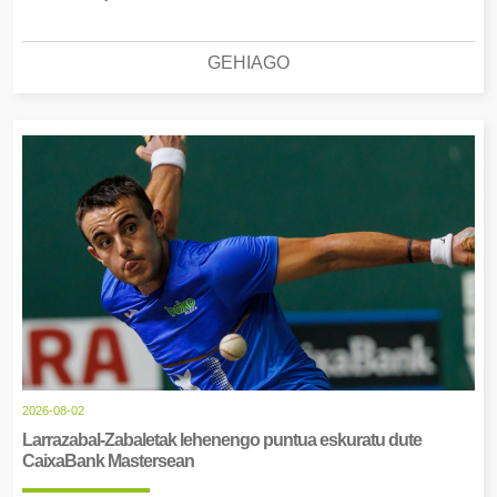
GEHIAGO
2026-08-02
Larrazabal-Zabaletak lehenengo puntua eskuratu dute
CaixaBank Mastersean