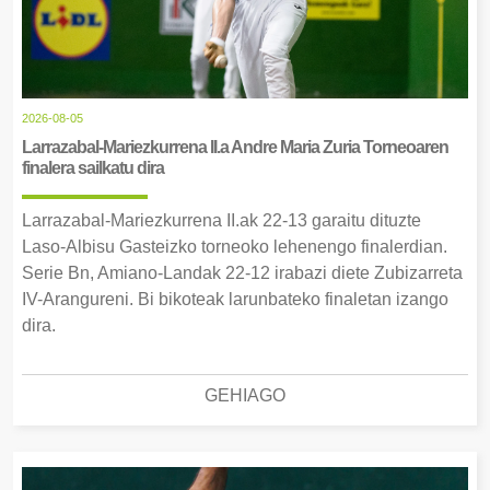
2026-08-05
Larrazabal-Mariezkurrena II.a Andre Maria Zuria Torneoaren
finalera sailkatu dira
Larrazabal-Mariezkurrena II.ak 22-13 garaitu dituzte
Laso-Albisu Gasteizko torneoko lehenengo finalerdian.
Serie Bn, Amiano-Landak 22-12 irabazi diete Zubizarreta
IV-Arangureni. Bi bikoteak larunbateko finaletan izango
dira.
GEHIAGO