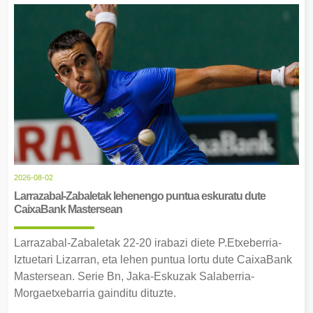
2026-08-02
Larrazabal-Zabaletak lehenengo puntua eskuratu dute
CaixaBank Mastersean
Larrazabal-Zabaletak 22-20 irabazi diete P.Etxeberria-
Iztuetari Lizarran, eta lehen puntua lortu dute CaixaBank
Mastersean. Serie Bn, Jaka-Eskuzak Salaberria-
Morgaetxebarria gainditu dituzte.