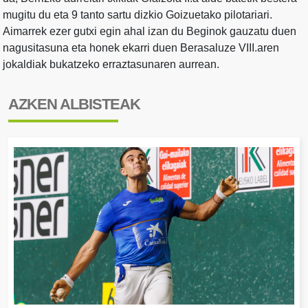
mugitu du eta 9 tanto sartu dizkio Goizuetako pilotariari.
Aimarrek ezer gutxi egin ahal izan du Beginok gauzatu duen
nagusitasuna eta honek ekarri duen Berasaluze VIII.aren
jokaldiak bukatzeko erraztasunaren aurrean.
AZKEN ALBISTEAK