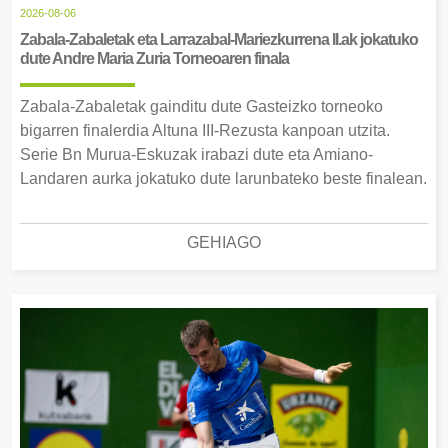
2026-08-06
Zabala-Zabaletak eta Larrazabal-Mariezkurrena II.ak jokatuko
dute Andre Maria Zuria Torneoaren finala
Zabala-Zabaletak gainditu dute Gasteizko torneoko
bigarren finalerdia Altuna III-Rezusta kanpoan utzita.
Serie Bn Murua-Eskuzak irabazi dute eta Amiano-
Landaren aurka jokatuko dute larunbateko beste finalean.
GEHIAGO