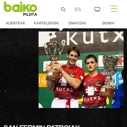
ES
ALBISTEAK
KARTELDEGIA
EMAITZAK
DENDA