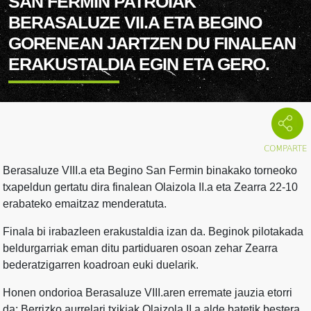
SAN FERMIN PATROIAK
BERASALUZE VII.A ETA BEGINO
GORENEAN JARTZEN DU FINALEAN
ERAKUSTALDIA EGIN ETA GERO.
Berasaluze VIII.a eta Begino San Fermin binakako torneoko
txapeldun gertatu dira finalean Olaizola II.a eta Zearra 22-10
erabateko emaitzaz menderatuta.
Finala bi irabazleen erakustaldia izan da. Beginok pilotakada
beldurgarriak eman ditu partiduaren osoan zehar Zearra
bederatzigarren koadroan euki duelarik.
Honen ondorioa Berasaluze VIII.aren erremate jauzia etorri
da; Berrizko aurrelari txikiak Olaizola II.a alde batetik bestera