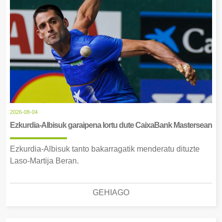
2026-08-04
Ezkurdia-Albisuk garaipena lortu dute CaixaBank Mastersean
Ezkurdia-Albisuk tanto bakarragatik menderatu dituzte
Laso-Martija Beran.
GEHIAGO