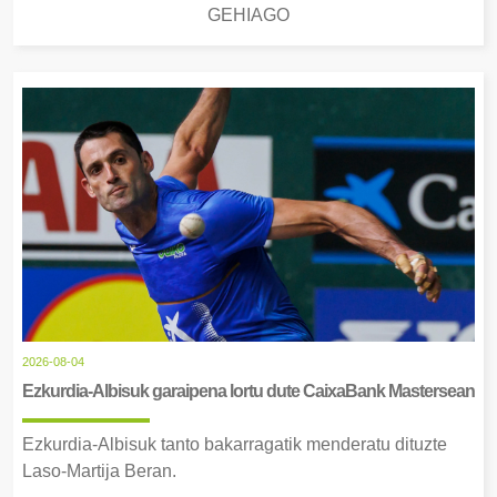
GEHIAGO
2026-08-04
Ezkurdia-Albisuk garaipena lortu dute CaixaBank Mastersean
Ezkurdia-Albisuk tanto bakarragatik menderatu dituzte
Laso-Martija Beran.