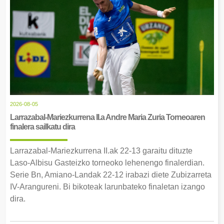
2026-08-05
Larrazabal-Mariezkurrena II.a Andre Maria Zuria Torneoaren
finalera sailkatu dira
Larrazabal-Mariezkurrena II.ak 22-13 garaitu dituzte
Laso-Albisu Gasteizko torneoko lehenengo finalerdian.
Serie Bn, Amiano-Landak 22-12 irabazi diete Zubizarreta
IV-Arangureni. Bi bikoteak larunbateko finaletan izango
dira.