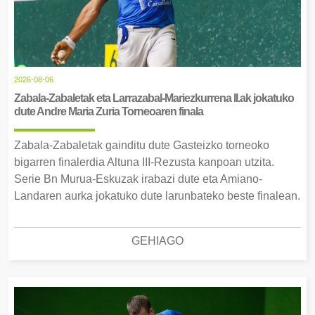
2026-08-06
Zabala-Zabaletak eta Larrazabal-Mariezkurrena II.ak jokatuko
dute Andre Maria Zuria Torneoaren finala
Zabala-Zabaletak gainditu dute Gasteizko torneoko
bigarren finalerdia Altuna III-Rezusta kanpoan utzita.
Serie Bn Murua-Eskuzak irabazi dute eta Amiano-
Landaren aurka jokatuko dute larunbateko beste finalean.
GEHIAGO