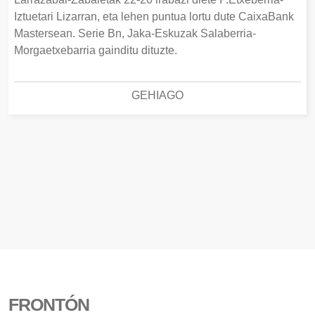
Iztuetari Lizarran, eta lehen puntua lortu dute CaixaBank
Mastersean. Serie Bn, Jaka-Eskuzak Salaberria-
Morgaetxebarria gainditu dituzte.
GEHIAGO
FRONTÓN