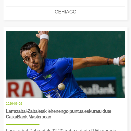
GEHIAGO
2026-08-02
Larrazabal-Zabaletak lehenengo puntua eskuratu dute
CaixaBank Mastersean
Larrazabal-Zabaletak 22-20 irabazi diete P.Etxeberria-