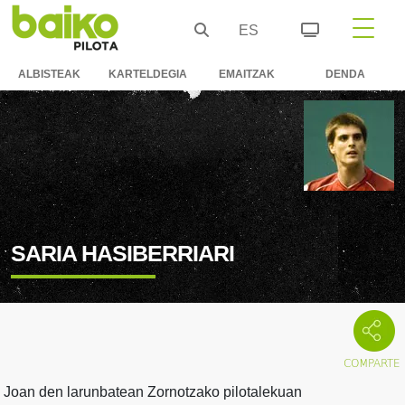
ES
ALBISTEAK
KARTELDEGIA
EMAITZAK
DENDA
SARIA HASIBERRIARI
Joan den larunbatean Zornotzako pilotalekuan