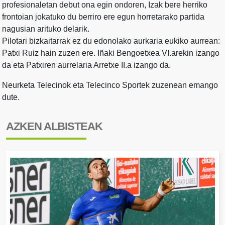
profesionaletan debut ona egin ondoren, Izak bere herriko
frontoian jokatuko du berriro ere egun horretarako partida
nagusian arituko delarik.
Pilotari bizkaitarrak ez du edonolako aurkaria eukiko aurrean:
Patxi Ruiz hain zuzen ere. Iñaki Bengoetxea VI.arekin izango
da eta Patxiren aurrelaria Arretxe II.a izango da.
Neurketa Telecinok eta Telecinco Sportek zuzenean emango
dute.
AZKEN ALBISTEAK