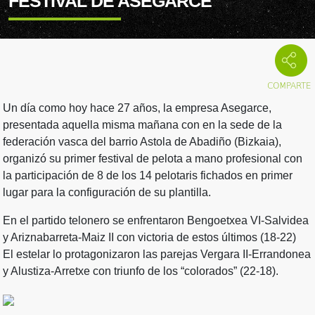
FESTIVAL DE ASEGARCE
Un día como hoy hace 27 años, la empresa Asegarce,
presentada aquella misma mañana con en la sede de la
federación vasca del barrio Astola de Abadiño (Bizkaia),
organizó su primer festival de pelota a mano profesional con
la participación de 8 de los 14 pelotaris fichados en primer
lugar para la configuración de su plantilla.
En el partido telonero se enfrentaron Bengoetxea VI-Salvidea
y Ariznabarreta-Maiz II con victoria de estos últimos (18-22)
El estelar lo protagonizaron las parejas Vergara II-Errandonea
y Alustiza-Arretxe con triunfo de los “colorados” (22-18).