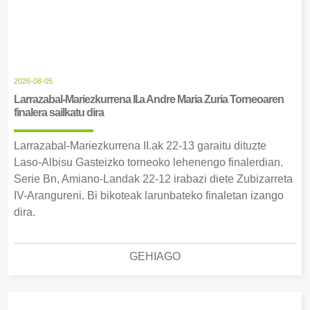
2026-08-05
Larrazabal-Mariezkurrena II.a Andre Maria Zuria Torneoaren
finalera sailkatu dira
Larrazabal-Mariezkurrena II.ak 22-13 garaitu dituzte
Laso-Albisu Gasteizko torneoko lehenengo finalerdian.
Serie Bn, Amiano-Landak 22-12 irabazi diete Zubizarreta
IV-Arangureni. Bi bikoteak larunbateko finaletan izango
dira.
GEHIAGO