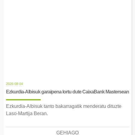
2026-08-04
Ezkurdia-Albisuk garaipena lortu dute CaixaBank Mastersean
Ezkurdia-Albisuk tanto bakarragatik menderatu dituzte
Laso-Martija Beran.
GEHIAGO