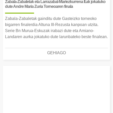
Zabala-Zabaletak eta Larrazabal-Mariezkurrena II.ak jokatuko
dute Andre Maria Zuria Torneoaren finala
Zabala-Zabaletak gainditu dute Gasteizko torneoko
bigarren finalerdia Altuna III-Rezusta kanpoan utzita.
Serie Bn Murua-Eskuzak irabazi dute eta Amiano-
Landaren aurka jokatuko dute larunbateko beste finalean.
GEHIAGO