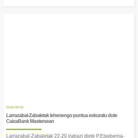
2026-08-02
Larrazabal-Zabaletak lehenengo puntua eskuratu dute
CaixaBank Mastersean
Larrazabal-Zabaletak 22-20 irabazi diete P.Etxeberria-