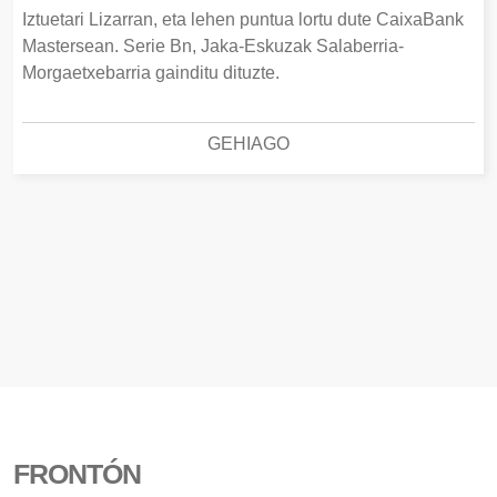
Iztuetari Lizarran, eta lehen puntua lortu dute CaixaBank
Mastersean. Serie Bn, Jaka-Eskuzak Salaberria-
Morgaetxebarria gainditu dituzte.
GEHIAGO
FRONTÓN