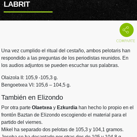
LABRIT
Una vez cumplido el ritual del cestaño, ambos pelotaris han
respondido a las preguntas de los periodistas reunidos. En
los audios adjuntos se pueden escuchar sus palabras.
Olaizola II: 105,9 -105,3 g.
Bengoetxea VI: 105,6 – 104,5 g.
También en Elizondo
Por otra parte
Olaetxea
y
Ezkurdia
han hecho lo propio en el
frontón Baztan de Elizondo escogiendo el material para el
partido del viernes.
Mikel ha separado dos pelotas de 105,3 y 104,1 gramos.
Joseba se ha decantado por otras dos de 105 y 104,8 g.