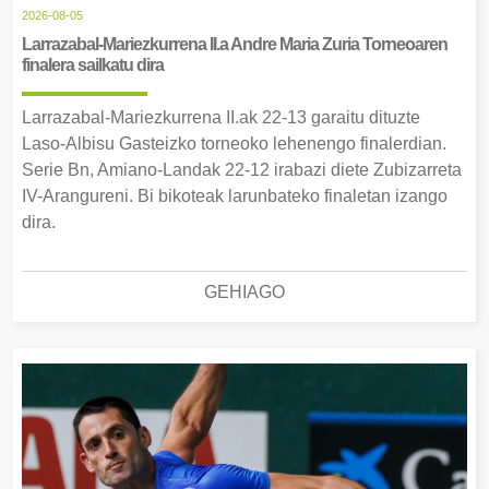
2026-08-05
Larrazabal-Mariezkurrena II.a Andre Maria Zuria Torneoaren
finalera sailkatu dira
Larrazabal-Mariezkurrena II.ak 22-13 garaitu dituzte
Laso-Albisu Gasteizko torneoko lehenengo finalerdian.
Serie Bn, Amiano-Landak 22-12 irabazi diete Zubizarreta
IV-Arangureni. Bi bikoteak larunbateko finaletan izango
dira.
GEHIAGO