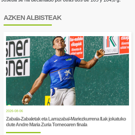
AZKEN ALBISTEAK
2026-08-06
Zabala-Zabaletak eta Larrazabal-Mariezkurrena II.ak jokatuko
dute Andre Maria Zuria Torneoaren finala