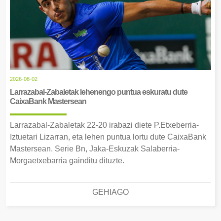
2026-08-02
Larrazabal-Zabaletak lehenengo puntua eskuratu dute
CaixaBank Mastersean
Larrazabal-Zabaletak 22-20 irabazi diete P.Etxeberria-
Iztuetari Lizarran, eta lehen puntua lortu dute CaixaBank
Mastersean. Serie Bn, Jaka-Eskuzak Salaberria-
Morgaetxebarria gainditu dituzte.
GEHIAGO