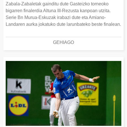
Zabala-Zabaletak gainditu dute Gasteizko torneoko
bigarren finalerdia Altuna III-Rezusta kanpoan utzita.
Serie Bn Murua-Eskuzak irabazi dute eta Amiano-
Landaren aurka jokatuko dute larunbateko beste finalean.
GEHIAGO