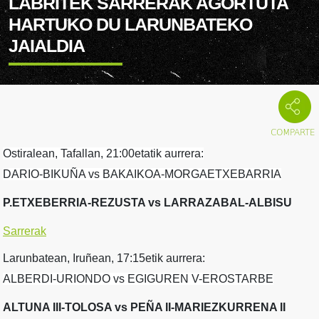
LABRITEK SARRERAK AGORTUTA
HARTUKO DU LARUNBATEKO
JAIALDIA
Ostiralean, Tafallan, 21:00etatik aurrera:
DARIO-BIKUÑA vs BAKAIKOA-MORGAETXEBARRIA
P.ETXEBERRIA-REZUSTA vs LARRAZABAL-ALBISU
Sarrerak
Larunbatean, Iruñean, 17:15etik aurrera:
ALBERDI-URIONDO vs EGIGUREN V-EROSTARBE
ALTUNA III-TOLOSA vs PEÑA II-MARIEZKURRENA II