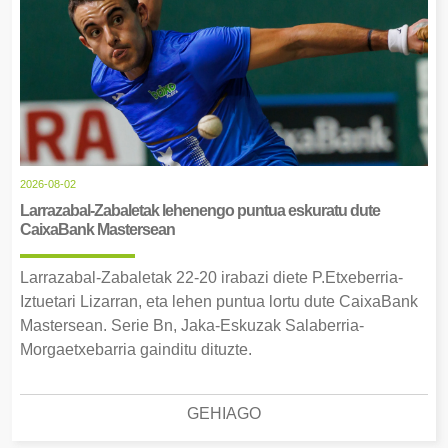
2026-08-02
Larrazabal-Zabaletak lehenengo puntua eskuratu dute
CaixaBank Mastersean
Larrazabal-Zabaletak 22-20 irabazi diete P.Etxeberria-
Iztuetari Lizarran, eta lehen puntua lortu dute CaixaBank
Mastersean. Serie Bn, Jaka-Eskuzak Salaberria-
Morgaetxebarria gainditu dituzte.
GEHIAGO