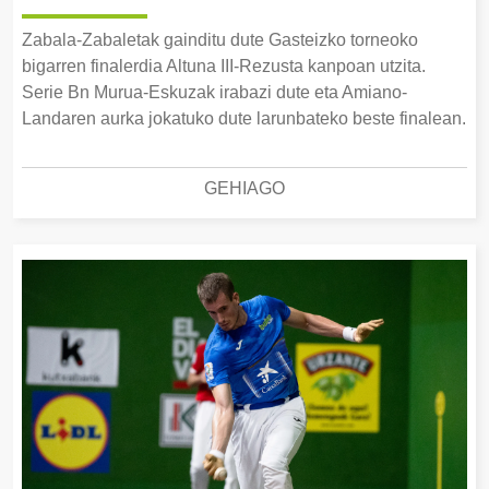
Zabala-Zabaletak gainditu dute Gasteizko torneoko
bigarren finalerdia Altuna III-Rezusta kanpoan utzita.
Serie Bn Murua-Eskuzak irabazi dute eta Amiano-
Landaren aurka jokatuko dute larunbateko beste finalean.
GEHIAGO