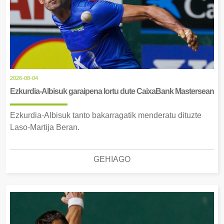
2026-08-04
Ezkurdia-Albisuk garaipena lortu dute CaixaBank Mastersean
Ezkurdia-Albisuk tanto bakarragatik menderatu dituzte
Laso-Martija Beran.
GEHIAGO