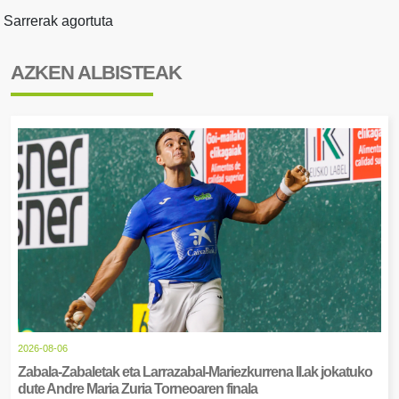
Sarrerak agortuta
AZKEN ALBISTEAK
2026-08-06
Zabala-Zabaletak eta Larrazabal-Mariezkurrena II.ak jokatuko
dute Andre Maria Zuria Torneoaren finala