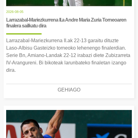
2026-08-05
Larrazabal-Mariezkurrena II.a Andre Maria Zuria Torneoaren
finalera sailkatu dira
Larrazabal-Mariezkurrena II.ak 22-13 garaitu dituzte
Laso-Albisu Gasteizko torneoko lehenengo finalerdian.
Serie Bn, Amiano-Landak 22-12 irabazi diete Zubizarreta
IV-Arangureni. Bi bikoteak larunbateko finaletan izango
dira.
GEHIAGO