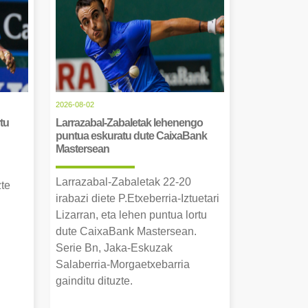
2026-08-02
tu
Larrazabal-Zabaletak lehenengo
puntua eskuratu dute CaixaBank
Mastersean
Larrazabal-Zabaletak 22-20
zte
irabazi diete P.Etxeberria-Iztuetari
Lizarran, eta lehen puntua lortu
dute CaixaBank Mastersean.
Serie Bn, Jaka-Eskuzak
Salaberria-Morgaetxebarria
gainditu dituzte.