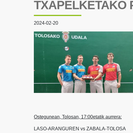
TXAPELKETAKO 
2024-02-20
Ostegunean, Tolosan, 17:00etatik aurrera:
LASO-ARANGUREN vs ZABALA-TOLOSA