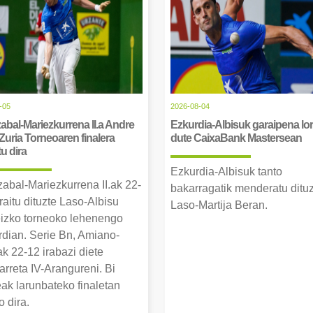
-05
2026-08-04
abal-Mariezkurrena II.a Andre
Ezkurdia-Albisuk garaipena lor
Zuria Torneoaren finalera
dute CaixaBank Mastersean
tu dira
Ezkurdia-Albisuk tanto
zabal-Mariezkurrena II.ak 22-
bakarragatik menderatu ditu
raitu dituzte Laso-Albisu
Laso-Martija Beran.
izko torneoko lehenengo
erdian. Serie Bn, Amiano-
k 22-12 irabazi diete
arreta IV-Arangureni. Bi
eak larunbateko finaletan
o dira.