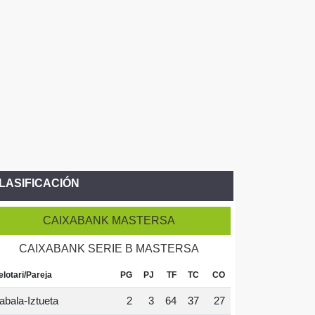
LASIFICACIÓN
CAIXABANK MASTERSA
CAIXABANK SERIE B MASTERSA
elotari/Pareja
PG
PJ
TF
TC
CO
abala-Iztueta
2
3
64
37
27