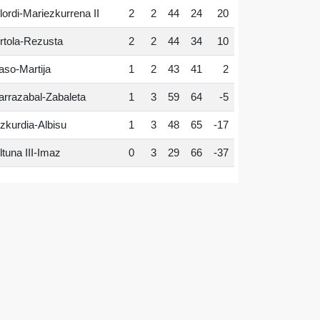
lordi-Mariezkurrena II
2
2
44
24
20
rtola-Rezusta
2
2
44
34
10
aso-Martija
1
2
43
41
2
arrazabal-Zabaleta
1
3
59
64
-5
zkurdia-Albisu
1
3
48
65
-17
ltuna III-Imaz
0
3
29
66
-37