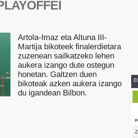
PLAYOFFEI
Artola-Imaz eta Altuna III-
Martija bikoteek finalerdietara
zuzenean sailkatzeko lehen
aukera izango dute ostegun
honetan. Galtzen duen
C
bikoteak azken aukera izango
du igandean Bilbon.
P
Z