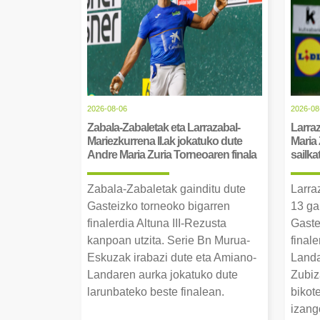
2026-08-06
2026-08
Zabala-Zabaletak eta Larrazabal-
Larraz
Mariezkurrena II.ak jokatuko dute
Maria 
Andre Maria Zuria Torneoaren finala
sailka
Zabala-Zabaletak gainditu dute
Larra
Gasteizko torneoko bigarren
13 ga
finalerdia Altuna III-Rezusta
Gaste
kanpoan utzita. Serie Bn Murua-
final
Eskuzak irabazi dute eta Amiano-
Landa
Landaren aurka jokatuko dute
Zubiz
larunbateko beste finalean.
bikot
izang