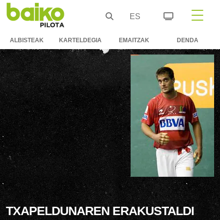
ES
ALBISTEAK
KARTELDEGIA
EMAITZAK
DENDA
TXAPELDUNAREN ERAKUSTALDI