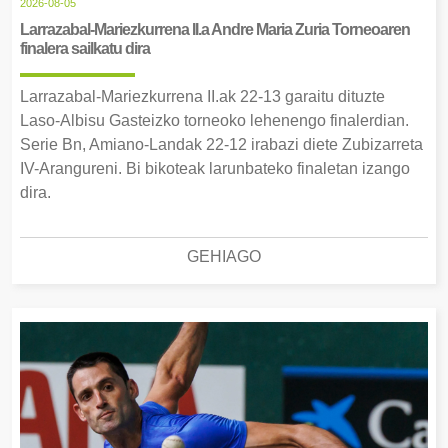
2026-08-05
Larrazabal-Mariezkurrena II.a Andre Maria Zuria Torneoaren
finalera sailkatu dira
Larrazabal-Mariezkurrena II.ak 22-13 garaitu dituzte
Laso-Albisu Gasteizko torneoko lehenengo finalerdian.
Serie Bn, Amiano-Landak 22-12 irabazi diete Zubizarreta
IV-Arangureni. Bi bikoteak larunbateko finaletan izango
dira.
GEHIAGO