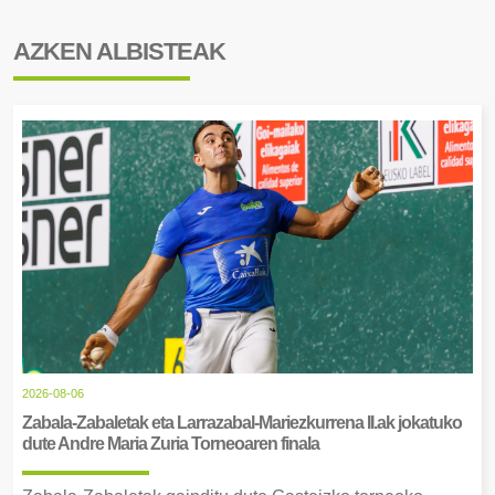
AZKEN ALBISTEAK
2026-08-06
Zabala-Zabaletak eta Larrazabal-Mariezkurrena II.ak jokatuko
dute Andre Maria Zuria Torneoaren finala