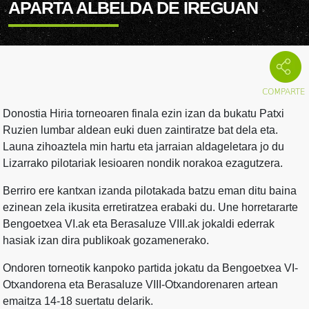
APARTA ALBELDA DE IREGUAN
Donostia Hiria torneoaren finala ezin izan da bukatu Patxi
Ruzien lumbar aldean euki duen zaintiratze bat dela eta.
Launa zihoaztela min hartu eta jarraian aldageletara jo du
Lizarrako pilotariak lesioaren nondik norakoa ezagutzera.
Berriro ere kantxan izanda pilotakada batzu eman ditu baina
ezinean zela ikusita erretiratzea erabaki du. Une horretararte
Bengoetxea VI.ak eta Berasaluze VIII.ak jokaldi ederrak
hasiak izan dira publikoak gozamenerako.
Ondoren torneotik kanpoko partida jokatu da Bengoetxea VI-
Otxandorena eta Berasaluze VIII-Otxandorenaren artean
emaitza 14-18 suertatu delarik.