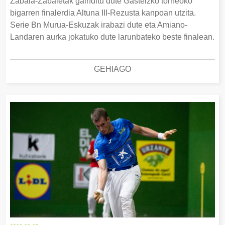
Zabala-Zabaletak gainditu dute Gasteizko torneoko
bigarren finalerdia Altuna III-Rezusta kanpoan utzita.
Serie Bn Murua-Eskuzak irabazi dute eta Amiano-
Landaren aurka jokatuko dute larunbateko beste finalean.
GEHIAGO