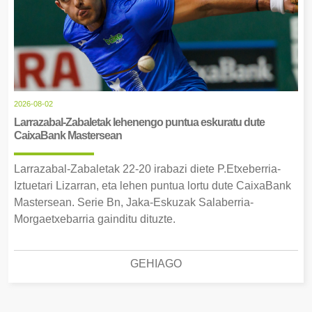
2026-08-02
Larrazabal-Zabaletak lehenengo puntua eskuratu dute
CaixaBank Mastersean
Larrazabal-Zabaletak 22-20 irabazi diete P.Etxeberria-
Iztuetari Lizarran, eta lehen puntua lortu dute CaixaBank
Mastersean. Serie Bn, Jaka-Eskuzak Salaberria-
Morgaetxebarria gainditu dituzte.
GEHIAGO