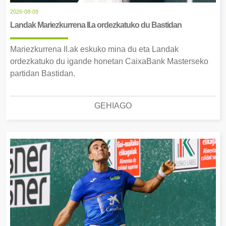
2026-08-09
Landak Mariezkurrena II.a ordezkatuko du Bastidan
Mariezkurrena II.ak eskuko mina du eta Landak
ordezkatuko du igande honetan CaixaBank Masterseko
partidan Bastidan.
GEHIAGO