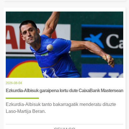
2026-08-04
Ezkurdia-Albisuk garaipena lortu dute CaixaBank Mastersean
Ezkurdia-Albisuk tanto bakarragatik menderatu dituzte
Laso-Martija Beran.