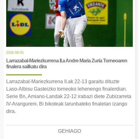
2026-08-05
Larrazabal-Mariezkurrena II.a Andre Maria Zuria Torneoaren
finalera sailkatu dira
Larrazabal-Mariezkurrena II.ak 22-13 garaitu dituzte
Laso-Albisu Gasteizko torneoko lehenengo finalerdian.
Serie Bn, Amiano-Landak 22-12 irabazi diete Zubizarreta
IV-Arangureni. Bi bikoteak larunbateko finaletan izango
dira.
GEHIAGO