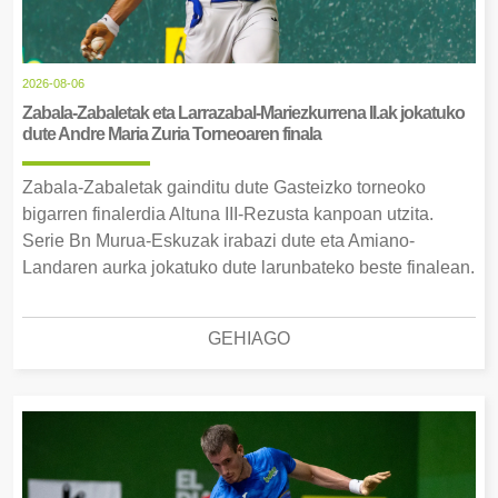
2026-08-06
Zabala-Zabaletak eta Larrazabal-Mariezkurrena II.ak jokatuko
dute Andre Maria Zuria Torneoaren finala
Zabala-Zabaletak gainditu dute Gasteizko torneoko
bigarren finalerdia Altuna III-Rezusta kanpoan utzita.
Serie Bn Murua-Eskuzak irabazi dute eta Amiano-
Landaren aurka jokatuko dute larunbateko beste finalean.
GEHIAGO