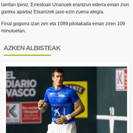
larritan ipiniz. Errestoari Unanuek erantzun ederra eman zion
gantxu apartaz Etxanizek jaso ezin zuena alegia.
Final gogorra izan zen eta 1089 pilotakada eman ziren 109
minutuetan.
AZKEN ALBISTEAK