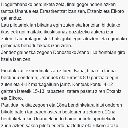
Hogeitabanako berdinketa zela, final gogor honen azken
tantoa Unanue eta Errastirentzat izan zen, Etzaniz eta Elkoro
gailenduz.
Lau pilotariek lan bikaina egin zuten eta frontoian bildutako
ikusleek goi mailako ikuskisunaz gozatzeko aukera izan
zuten. Lau protagonistek huts gutxi egin zituzten, eta egindako
gehienak behartutakoak izan ziren.
Jendez gainezka zegoen Donostiako Atano III.a frontoian giro
itzela izan zen.
Finalak zati ezberdinak izan zituen. Bana, bina eta launa
berdindu ondoren, Unanuek eta Errastik 8-0 partziala egin
zuten eta 4-12 markagailuan jarriz. Kontuak kontu, 4-12
galtzen izatetik 15-13 irabazten izatera pasatu ziren Etxaniz
eta Elkoro.
Partidua irekita zegoen eta 18na bendinketara iritsi ondoren
bikote baten tantoaren ostean bestearena zetorren. 21na
berdinketarekin Unanuek ondo baino hobeto aprobetxatu
zuen azken sakea pilota ederto baztertuz eta Elkoro arazo