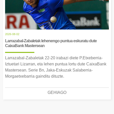
2026-08-02
Larrazabal-Zabaletak lehenengo puntua eskuratu dute
CaixaBank Mastersean
Larrazabal-Zabaletak 22-20 irabazi diete P.Etxeberria-
Iztuetari Lizarran, eta lehen puntua lortu dute CaixaBank
Mastersean. Serie Bn, Jaka-Eskuzak Salaberria-
Morgaetxebarria gainditu dituzte.
GEHIAGO