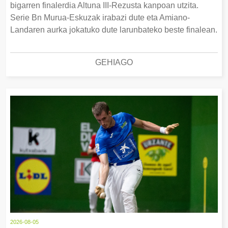
bigarren finalerdia Altuna III-Rezusta kanpoan utzita.
Serie Bn Murua-Eskuzak irabazi dute eta Amiano-
Landaren aurka jokatuko dute larunbateko beste finalean.
GEHIAGO
2026-08-05