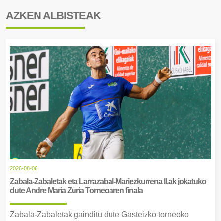
AZKEN ALBISTEAK
2026-08-06
Zabala-Zabaletak eta Larrazabal-Mariezkurrena II.ak jokatuko
dute Andre Maria Zuria Torneoaren finala
Zabala-Zabaletak gainditu dute Gasteizko torneoko