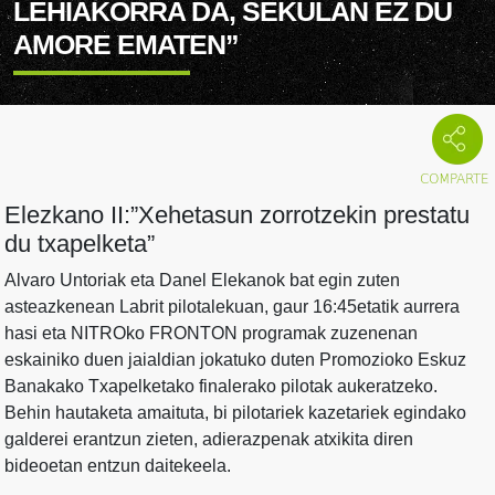
LEHIAKORRA DA, SEKULAN EZ DU
AMORE EMATEN”
Elezkano II:”Xehetasun zorrotzekin prestatu
du txapelketa”
Alvaro Untoriak eta Danel Elekanok bat egin zuten
asteazkenean Labrit pilotalekuan, gaur 16:45etatik aurrera
hasi eta NITROko FRONTON programak zuzenenan
eskainiko duen jaialdian jokatuko duten Promozioko Eskuz
Banakako Txapelketako finalerako pilotak aukeratzeko.
Behin hautaketa amaituta, bi pilotariek kazetariek egindako
galderei erantzun zieten, adierazpenak atxikita diren
bideoetan entzun daitekeela.