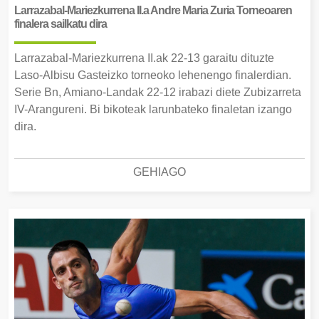
Larrazabal-Mariezkurrena II.a Andre Maria Zuria Torneoaren
finalera sailkatu dira
Larrazabal-Mariezkurrena II.ak 22-13 garaitu dituzte
Laso-Albisu Gasteizko torneoko lehenengo finalerdian.
Serie Bn, Amiano-Landak 22-12 irabazi diete Zubizarreta
IV-Arangureni. Bi bikoteak larunbateko finaletan izango
dira.
GEHIAGO