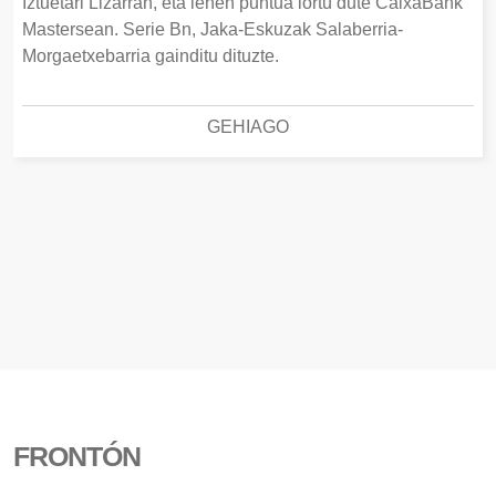
Iztuetari Lizarran, eta lehen puntua lortu dute CaixaBank
Mastersean. Serie Bn, Jaka-Eskuzak Salaberria-
Morgaetxebarria gainditu dituzte.
GEHIAGO
FRONTÓN