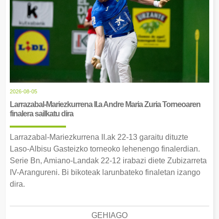
2026-08-05
Larrazabal-Mariezkurrena II.a Andre Maria Zuria Torneoaren
finalera sailkatu dira
Larrazabal-Mariezkurrena II.ak 22-13 garaitu dituzte
Laso-Albisu Gasteizko torneoko lehenengo finalerdian.
Serie Bn, Amiano-Landak 22-12 irabazi diete Zubizarreta
IV-Arangureni. Bi bikoteak larunbateko finaletan izango
dira.
GEHIAGO