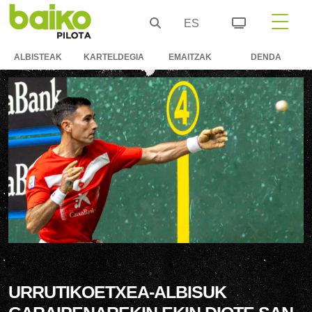
ES
ALBISTEAK
KARTELDEGIA
EMAITZAK
DENDA
URRUTIKOETXEA-ALBISUK