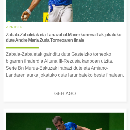
2026-08-06
Zabala-Zabaletak eta Larrazabal-Mariezkurrena II.ak jokatuko
dute Andre Maria Zuria Torneoaren finala
Zabala-Zabaletak gainditu dute Gasteizko torneoko
bigarren finalerdia Altuna III-Rezusta kanpoan utzita.
Serie Bn Murua-Eskuzak irabazi dute eta Amiano-
Landaren aurka jokatuko dute larunbateko beste finalean.
GEHIAGO