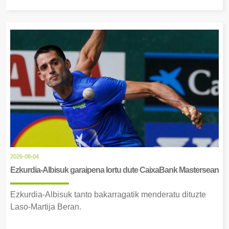
2026-08-04
Ezkurdia-Albisuk garaipena lortu dute CaixaBank Mastersean
Ezkurdia-Albisuk tanto bakarragatik menderatu dituzte
Laso-Martija Beran.