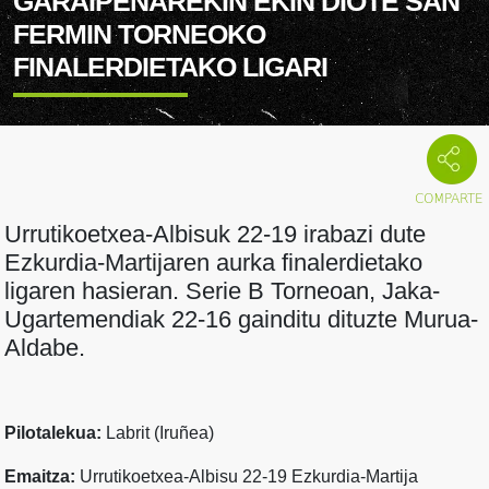
GARAIPENAREKIN EKIN DIOTE SAN
FERMIN TORNEOKO
FINALERDIETAKO LIGARI
Urrutikoetxea-Albisuk 22-19 irabazi dute
Ezkurdia-Martijaren aurka finalerdietako
ligaren hasieran. Serie B Torneoan, Jaka-
Ugartemendiak 22-16 gainditu dituzte Murua-
Aldabe.
Pilotalekua:
Labrit (Iruñea)
Emaitza:
Urrutikoetxea-Albisu 22-19 Ezkurdia-Martija