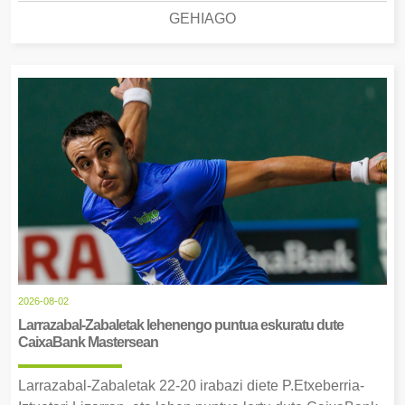
GEHIAGO
2026-08-02
Larrazabal-Zabaletak lehenengo puntua eskuratu dute
CaixaBank Mastersean
Larrazabal-Zabaletak 22-20 irabazi diete P.Etxeberria-