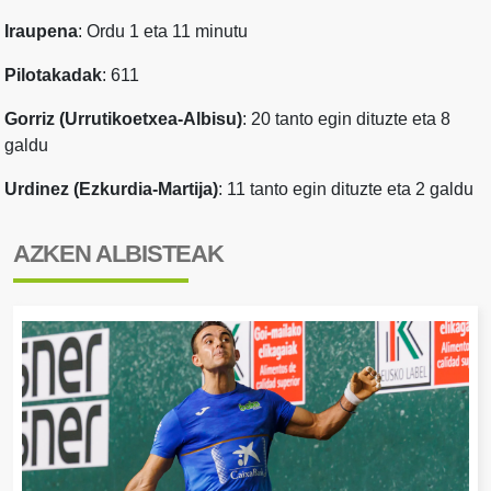
Iraupena
: Ordu 1 eta 11 minutu
Pilotakadak
: 611
Gorriz (Urrutikoetxea-Albisu)
: 20 tanto egin dituzte eta 8
galdu
Urdinez (Ezkurdia-Martija)
: 11 tanto egin dituzte eta 2 galdu
AZKEN ALBISTEAK