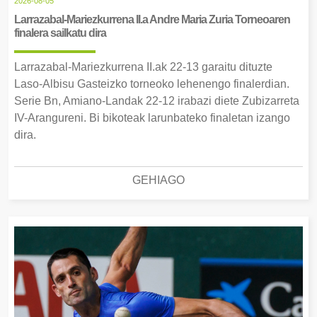
2026-08-05
Larrazabal-Mariezkurrena II.a Andre Maria Zuria Torneoaren
finalera sailkatu dira
Larrazabal-Mariezkurrena II.ak 22-13 garaitu dituzte
Laso-Albisu Gasteizko torneoko lehenengo finalerdian.
Serie Bn, Amiano-Landak 22-12 irabazi diete Zubizarreta
IV-Arangureni. Bi bikoteak larunbateko finaletan izango
dira.
GEHIAGO