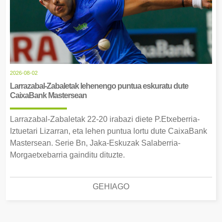
2026-08-02
Larrazabal-Zabaletak lehenengo puntua eskuratu dute
CaixaBank Mastersean
Larrazabal-Zabaletak 22-20 irabazi diete P.Etxeberria-
Iztuetari Lizarran, eta lehen puntua lortu dute CaixaBank
Mastersean. Serie Bn, Jaka-Eskuzak Salaberria-
Morgaetxebarria gainditu dituzte.
GEHIAGO