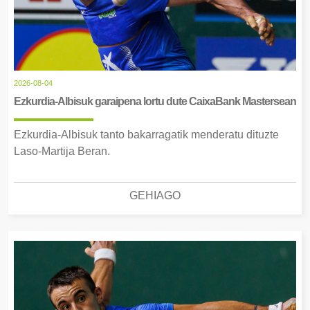
2026-08-04
Ezkurdia-Albisuk garaipena lortu dute CaixaBank Mastersean
Ezkurdia-Albisuk tanto bakarragatik menderatu dituzte
Laso-Martija Beran.
GEHIAGO