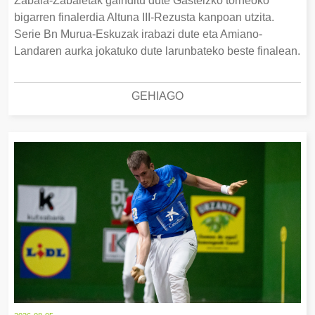
Zabala-Zabaletak gainditu dute Gasteizko torneoko
bigarren finalerdia Altuna III-Rezusta kanpoan utzita.
Serie Bn Murua-Eskuzak irabazi dute eta Amiano-
Landaren aurka jokatuko dute larunbateko beste finalean.
GEHIAGO