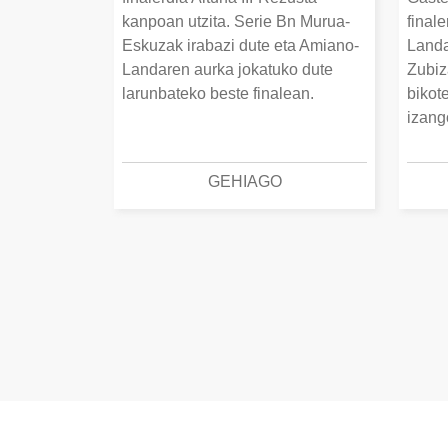
kanpoan utzita. Serie Bn Murua-
final
Eskuzak irabazi dute eta Amiano-
Landa
Landaren aurka jokatuko dute
Zubiz
larunbateko beste finalean.
bikot
izang
GEHIAGO