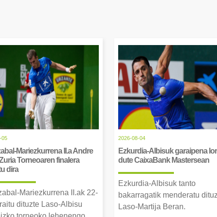
-05
2026-08-04
abal-Mariezkurrena II.a Andre
Ezkurdia-Albisuk garaipena lor
Zuria Torneoaren finalera
dute CaixaBank Mastersean
tu dira
Ezkurdia-Albisuk tanto
zabal-Mariezkurrena II.ak 22-
bakarragatik menderatu ditu
raitu dituzte Laso-Albisu
Laso-Martija Beran.
izko torneoko lehenengo