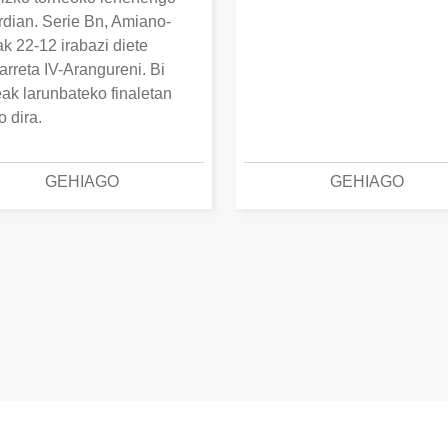
erdian. Serie Bn, Amiano-
k 22-12 irabazi diete
arreta IV-Arangureni. Bi
eak larunbateko finaletan
o dira.
GEHIAGO
GEHIAGO