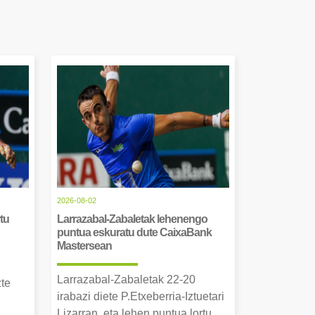
2026-08-02
tu
Larrazabal-Zabaletak lehenengo
puntua eskuratu dute CaixaBank
Mastersean
Larrazabal-Zabaletak 22-20
zte
irabazi diete P.Etxeberria-Iztuetari
Lizarran, eta lehen puntua lortu