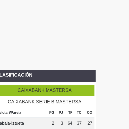
LASIFICACIÓN
CAIXABANK MASTERSA
CAIXABANK SERIE B MASTERSA
elotari/Pareja
PG
PJ
TF
TC
CO
abala-Iztueta
2
3
64
37
27