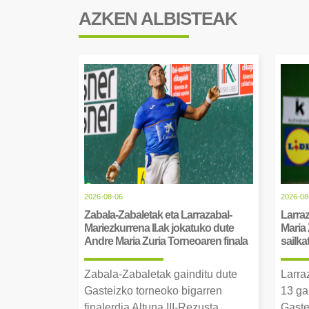
AZKEN ALBISTEAK
2026-08-06
2026-08
Zabala-Zabaletak eta Larrazabal-
Larraz
Mariezkurrena II.ak jokatuko dute
Maria 
Andre Maria Zuria Torneoaren finala
sailka
Zabala-Zabaletak gainditu dute
Larra
Gasteizko torneoko bigarren
13 ga
finalerdia Altuna III-Rezusta
Gaste