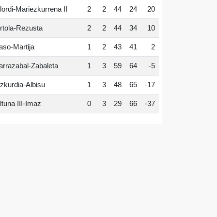
lordi-Mariezkurrena II
2
2
44
24
20
rtola-Rezusta
2
2
44
34
10
aso-Martija
1
2
43
41
2
arrazabal-Zabaleta
1
3
59
64
-5
zkurdia-Albisu
1
3
48
65
-17
ltuna III-Imaz
0
3
29
66
-37