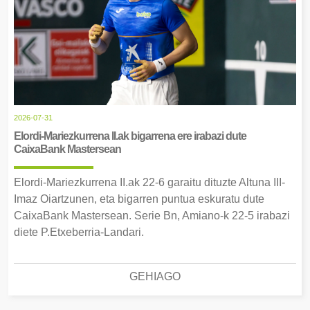
2026-07-31
Elordi-Mariezkurrena II.ak bigarrena ere irabazi dute
CaixaBank Mastersean
Elordi-Mariezkurrena II.ak 22-6 garaitu dituzte Altuna III-
Imaz Oiartzunen, eta bigarren puntua eskuratu dute
CaixaBank Mastersean. Serie Bn, Amiano-k 22-5 irabazi
diete P.Etxeberria-Landari.
GEHIAGO