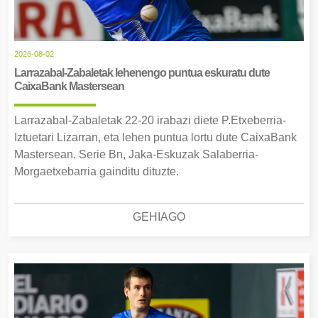
2026-08-02
Larrazabal-Zabaletak lehenengo puntua eskuratu dute
CaixaBank Mastersean
Larrazabal-Zabaletak 22-20 irabazi diete P.Etxeberria-
Iztuetari Lizarran, eta lehen puntua lortu dute CaixaBank
Mastersean. Serie Bn, Jaka-Eskuzak Salaberria-
Morgaetxebarria gainditu dituzte.
GEHIAGO