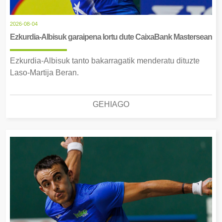
2026-08-04
Ezkurdia-Albisuk garaipena lortu dute CaixaBank Mastersean
Ezkurdia-Albisuk tanto bakarragatik menderatu dituzte
Laso-Martija Beran.
GEHIAGO