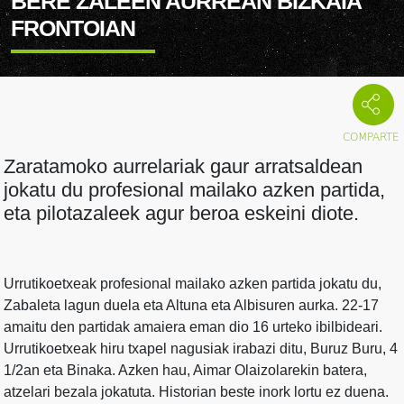
BERE ZALEEN AURREAN BIZKAIA
FRONTOIAN
Zaratamoko aurrelariak gaur arratsaldean
jokatu du profesional mailako azken partida,
eta pilotazaleek agur beroa eskeini diote.
Urrutikoetxeak profesional mailako azken partida jokatu du,
Zabaleta lagun duela eta Altuna eta Albisuren aurka. 22-17
amaitu den partidak amaiera eman dio 16 urteko ibilbideari.
Urrutikoetxeak hiru txapel nagusiak irabazi ditu, Buruz Buru, 4
1/2an eta Binaka. Azken hau, Aimar Olaizolarekin batera,
atzelari bezala jokatuta. Historian beste inork lortu ez duena.