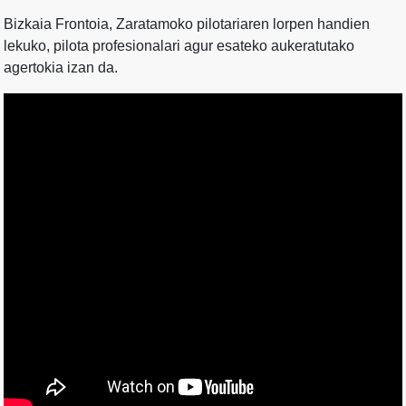
Bizkaia Frontoia, Zaratamoko pilotariaren lorpen handien
lekuko, pilota profesionalari agur esateko aukeratutako
agertokia izan da.