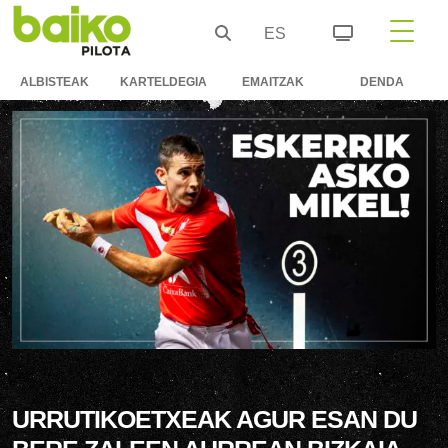
ES
ALBISTEAK
KARTELDEGIA
EMAITZAK
DENDA
URRUTIKOETXEAK AGUR ESAN DU