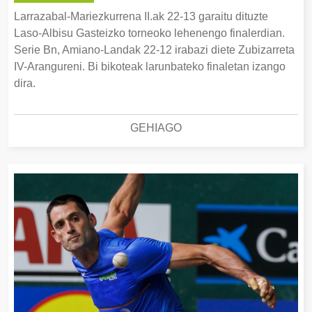
Larrazabal-Mariezkurrena II.ak 22-13 garaitu dituzte
Laso-Albisu Gasteizko torneoko lehenengo finalerdian.
Serie Bn, Amiano-Landak 22-12 irabazi diete Zubizarreta
IV-Arangureni. Bi bikoteak larunbateko finaletan izango
dira.
GEHIAGO