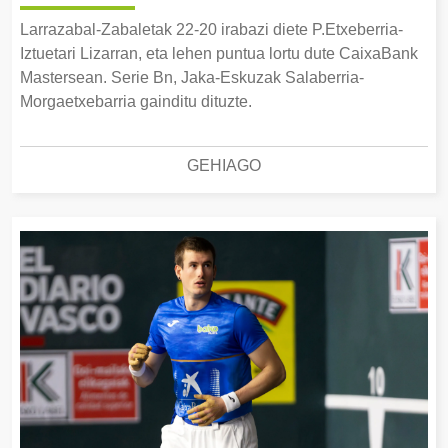
Larrazabal-Zabaletak 22-20 irabazi diete P.Etxeberria-
Iztuetari Lizarran, eta lehen puntua lortu dute CaixaBank
Mastersean. Serie Bn, Jaka-Eskuzak Salaberria-
Morgaetxebarria gainditu dituzte.
GEHIAGO