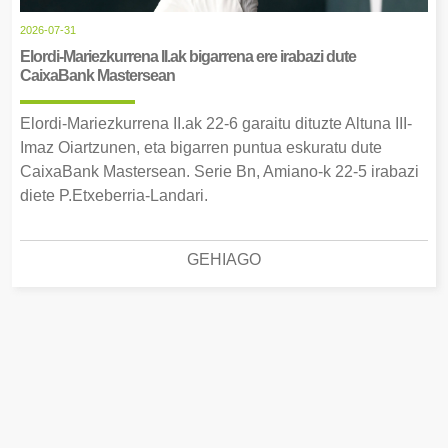
2026-07-31
Elordi-Mariezkurrena II.ak bigarrena ere irabazi dute
CaixaBank Mastersean
Elordi-Mariezkurrena II.ak 22-6 garaitu dituzte Altuna III-
Imaz Oiartzunen, eta bigarren puntua eskuratu dute
CaixaBank Mastersean. Serie Bn, Amiano-k 22-5 irabazi
diete P.Etxeberria-Landari.
GEHIAGO