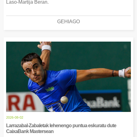
Laso-Martija Beran.
GEHIAGO
2026-08-02
Larrazabal-Zabaletak lehenengo puntua eskuratu dute
CaixaBank Mastersean