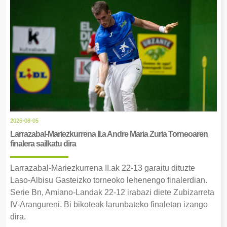
2026-08-05
Larrazabal-Mariezkurrena II.a Andre Maria Zuria Torneoaren
finalera sailkatu dira
Larrazabal-Mariezkurrena II.ak 22-13 garaitu dituzte
Laso-Albisu Gasteizko torneoko lehenengo finalerdian.
Serie Bn, Amiano-Landak 22-12 irabazi diete Zubizarreta
IV-Arangureni. Bi bikoteak larunbateko finaletan izango
dira.