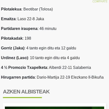
Pilotalekua
: Beotibar (Tolosa)
Emaitza
: Laso 22-8 Jaka
Partidaren iraupena
: 46 minutu
Pilotakadak
: 198
Gorriz (Jaka)
: 4 tanto egin ditu eta 12 galdu
Urdinez (Laso)
: 10 tanto egin ditu eta 4 galdu
4 ½ Promozio Txapelketa
: Alberdi 22-11 Salaberria
Hirugarren partida
: Dario-Martija 22-19 Elezkano II-Bikuña
AZKEN ALBISTEAK