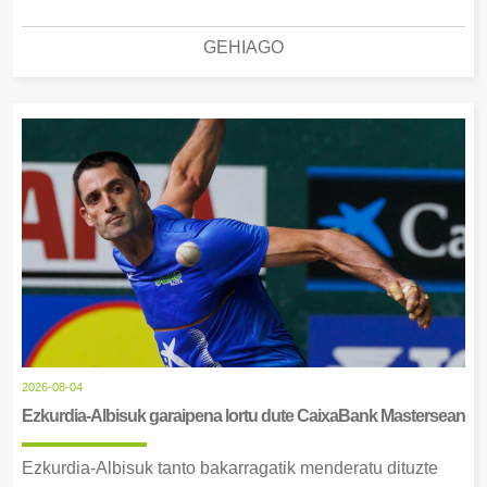
GEHIAGO
2026-08-04
Ezkurdia-Albisuk garaipena lortu dute CaixaBank Mastersean
Ezkurdia-Albisuk tanto bakarragatik menderatu dituzte