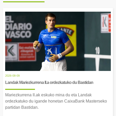
2026-08-09
Landak Mariezkurrena II.a ordezkatuko du Bastidan
Mariezkurrena II.ak eskuko mina du eta Landak
ordezkatuko du igande honetan CaixaBank Masterseko
partidan Bastidan.