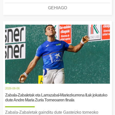
GEHIAGO
2026-08-06
Zabala-Zabaletak eta Larrazabal-Mariezkurrena II.ak jokatuko
dute Andre Maria Zuria Torneoaren finala
Zabala-Zabaletak gainditu dute Gasteizko torneoko