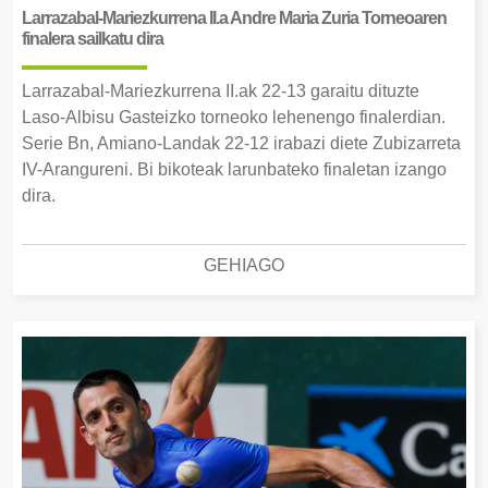
Larrazabal-Mariezkurrena II.a Andre Maria Zuria Torneoaren
finalera sailkatu dira
Larrazabal-Mariezkurrena II.ak 22-13 garaitu dituzte
Laso-Albisu Gasteizko torneoko lehenengo finalerdian.
Serie Bn, Amiano-Landak 22-12 irabazi diete Zubizarreta
IV-Arangureni. Bi bikoteak larunbateko finaletan izango
dira.
GEHIAGO