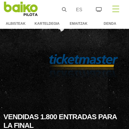
ES
ALBISTEAK
KARTELDEGIA
EMAITZAK
DENDA
VENDIDAS 1.800 ENTRADAS PARA
LA FINAL