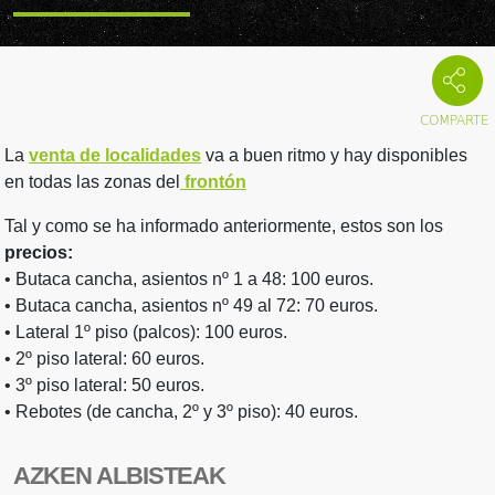
La
venta de localidades
va a buen ritmo y hay disponibles
en todas las zonas del
frontón
Tal y como se ha informado anteriormente, estos son los
precios:
• Butaca cancha, asientos nº 1 a 48: 100 euros.
• Butaca cancha, asientos nº 49 al 72: 70 euros.
• Lateral 1º piso (palcos): 100 euros.
• 2º piso lateral: 60 euros.
• 3º piso lateral: 50 euros.
• Rebotes (de cancha, 2º y 3º piso): 40 euros.
AZKEN ALBISTEAK