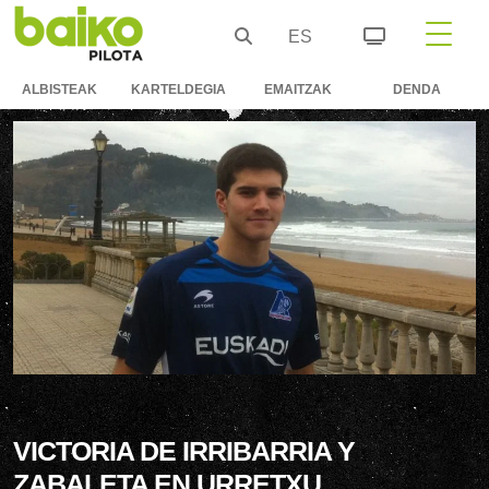
ES
ALBISTEAK
KARTELDEGIA
EMAITZAK
DENDA
VICTORIA DE IRRIBARRIA Y
ZABALETA EN URRETXU