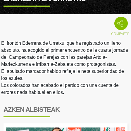
El frontón Ederrena de Urretxu, que ha registrado un lleno
absoluto, ha acogido el primer encuentro de la cuarta jornada
del Campeonato de Parejas con las parejas Artola-
Mariezkurrena e Irribarria-Zabaleta como protagonistas.
El abultado marcador habido refleja la neta superioridad de
los azules.
Los colorados han acabado el partido con una cuenta de
errores nada habitual en ellos.
AZKEN ALBISTEAK