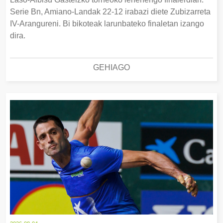
Serie Bn, Amiano-Landak 22-12 irabazi diete Zubizarreta
IV-Arangureni. Bi bikoteak larunbateko finaletan izango
dira.
GEHIAGO