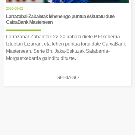
2026-08-02
Larrazabal-Zabaletak lehenengo puntua eskuratu dute
CaixaBank Mastersean
Larrazabal-Zabaletak 22-20 irabazi diete P.Etxeberria-
Iztuetari Lizarran, eta lehen puntua lortu dute CaixaBank
Mastersean. Serie Bn, Jaka-Eskuzak Salaberria-
Morgaetxebarria gainditu dituzte.
GEHIAGO