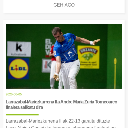
GEHIAGO
2026-08-05
Larrazabal-Mariezkurrena II.a Andre Maria Zuria Torneoaren
finalera sailkatu dira
Larrazabal-Mariezkurrena II.ak 22-13 garaitu dituzte
Laso-Albisu Gasteizko torneoko lehenengo finalerdian.