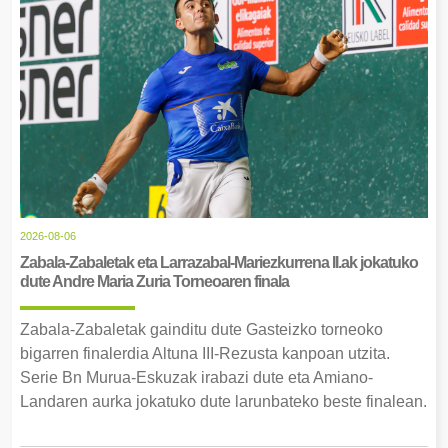
2026-08-06
Zabala-Zabaletak eta Larrazabal-Mariezkurrena II.ak jokatuko
dute Andre Maria Zuria Torneoaren finala
Zabala-Zabaletak gainditu dute Gasteizko torneoko
bigarren finalerdia Altuna III-Rezusta kanpoan utzita.
Serie Bn Murua-Eskuzak irabazi dute eta Amiano-
Landaren aurka jokatuko dute larunbateko beste finalean.