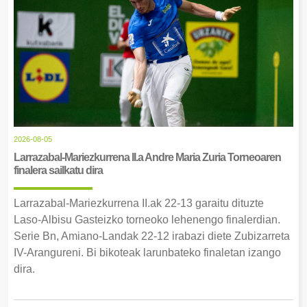
2026-08-05
Larrazabal-Mariezkurrena II.a Andre Maria Zuria Torneoaren
finalera sailkatu dira
Larrazabal-Mariezkurrena II.ak 22-13 garaitu dituzte
Laso-Albisu Gasteizko torneoko lehenengo finalerdian.
Serie Bn, Amiano-Landak 22-12 irabazi diete Zubizarreta
IV-Arangureni. Bi bikoteak larunbateko finaletan izango
dira.