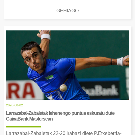
GEHIAGO
2026-08-02
Larrazabal-Zabaletak lehenengo puntua eskuratu dute
CaixaBank Mastersean
Larrazabal-Zabaletak 22-20 irabazi diete P.Etxeberria-