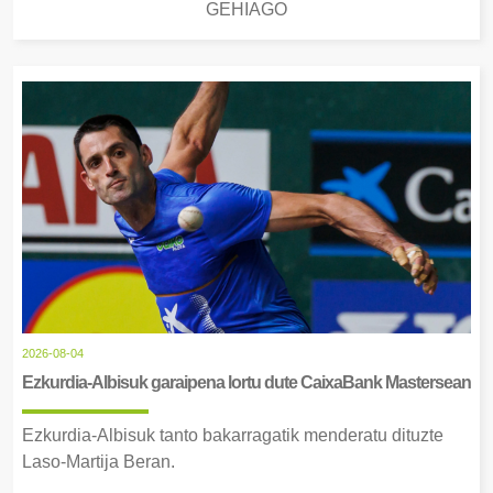
GEHIAGO
2026-08-04
Ezkurdia-Albisuk garaipena lortu dute CaixaBank Mastersean
Ezkurdia-Albisuk tanto bakarragatik menderatu dituzte
Laso-Martija Beran.