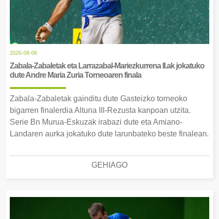
2026-08-06
Zabala-Zabaletak eta Larrazabal-Mariezkurrena II.ak jokatuko
dute Andre Maria Zuria Torneoaren finala
Zabala-Zabaletak gainditu dute Gasteizko torneoko
bigarren finalerdia Altuna III-Rezusta kanpoan utzita.
Serie Bn Murua-Eskuzak irabazi dute eta Amiano-
Landaren aurka jokatuko dute larunbateko beste finalean.
GEHIAGO