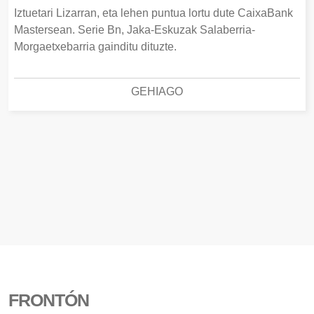
Iztuetari Lizarran, eta lehen puntua lortu dute CaixaBank
Mastersean. Serie Bn, Jaka-Eskuzak Salaberria-
Morgaetxebarria gainditu dituzte.
GEHIAGO
FRONTÓN