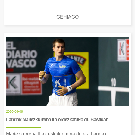
GEHIAGO
2026-08-09
Landak Mariezkurrena II.a ordezkatuko du Bastidan
Mariezkurrena II.ak eskuko mina du eta Landak