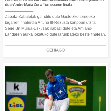
dute Andre Maria Zuria Torneoaren finala
Zabala-Zabaletak gainditu dute Gasteizko torneoko
bigarren finalerdia Altuna III-Rezusta kanpoan utzita.
Serie Bn Murua-Eskuzak irabazi dute eta Amiano-
Landaren aurka jokatuko dute larunbateko beste finalean.
GEHIAGO