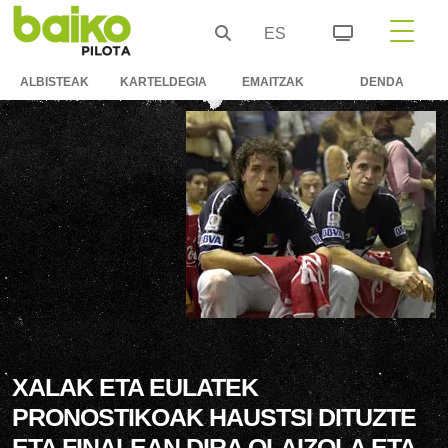
ES
ALBISTEAK
KARTELDEGIA
EMAITZAK
DENDA
XALAK ETA EULATEK
PRONOSTIKOAK HAUSTSI DITUZTE
ETA FINALEAN DIRA OLAIZOLA ETA