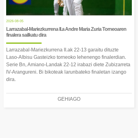
2026-08-05
Larrazabal-Mariezkurrena II.a Andre Maria Zuria Torneoaren
finalera sailkatu dira
Larrazabal-Mariezkurrena II.ak 22-13 garaitu dituzte
Laso-Albisu Gasteizko torneoko lehenengo finalerdian.
Serie Bn, Amiano-Landak 22-12 irabazi diete Zubizarreta
IV-Arangureni. Bi bikoteak larunbateko finaletan izango
dira.
GEHIAGO