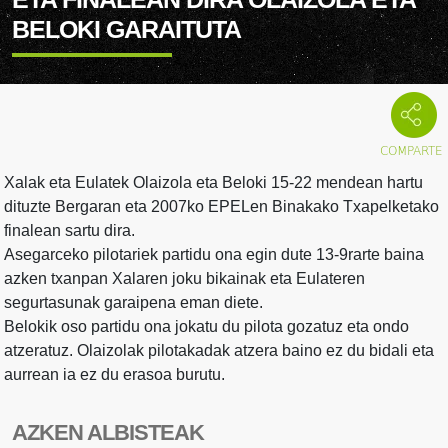
BELOKI GARAITUTA
Xalak eta Eulatek Olaizola eta Beloki 15-22 mendean hartu
dituzte Bergaran eta 2007ko EPELen Binakako Txapelketako
finalean sartu dira.
Asegarceko pilotariek partidu ona egin dute 13-9rarte baina
azken txanpan Xalaren joku bikainak eta Eulateren
segurtasunak garaipena eman diete.
Belokik oso partidu ona jokatu du pilota gozatuz eta ondo
atzeratuz. Olaizolak pilotakadak atzera baino ez du bidali eta
aurrean ia ez du erasoa burutu.
AZKEN ALBISTEAK