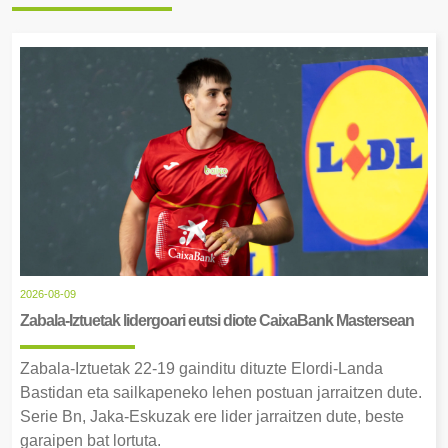
2026-08-09
Zabala-Iztuetak lidergoari eutsi diote CaixaBank Mastersean
Zabala-Iztuetak 22-19 gainditu dituzte Elordi-Landa
Bastidan eta sailkapeneko lehen postuan jarraitzen dute.
Serie Bn, Jaka-Eskuzak ere lider jarraitzen dute, beste
garaipen bat lortuta.