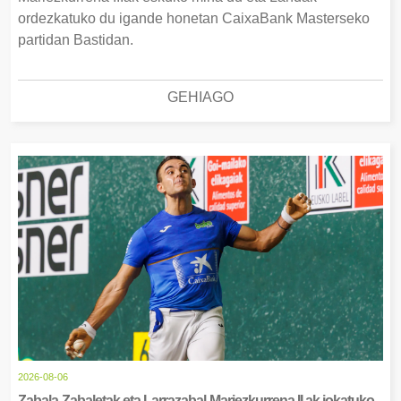
ordezkatuko du igande honetan CaixaBank Masterseko
partidan Bastidan.
GEHIAGO
2026-08-06
Zabala-Zabaletak eta Larrazabal-Mariezkurrena II.ak jokatuko