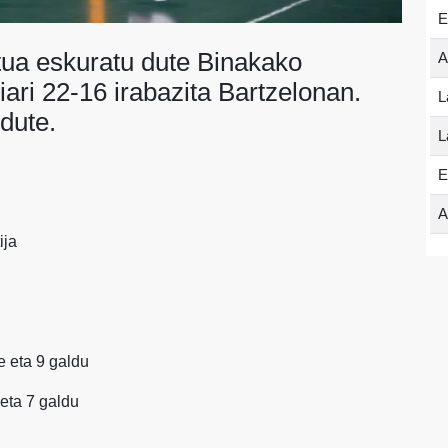
E
tua eskuratu dute Binakako
A
iari 22-16 irabazita Bartzelonan.
L
dute.
L
E
A
ija
te eta 9 galdu
 eta 7 galdu