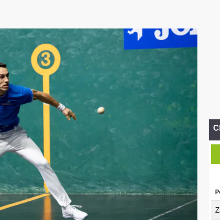
C
P
Z