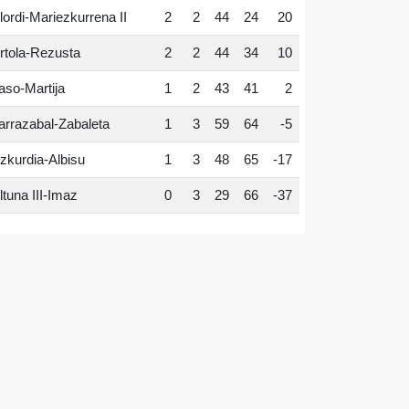
lordi-Mariezkurrena II
2
2
44
24
20
rtola-Rezusta
2
2
44
34
10
aso-Martija
1
2
43
41
2
arrazabal-Zabaleta
1
3
59
64
-5
zkurdia-Albisu
1
3
48
65
-17
ltuna III-Imaz
0
3
29
66
-37