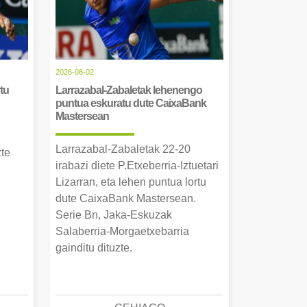
2026-08-02
tu
Larrazabal-Zabaletak lehenengo
puntua eskuratu dute CaixaBank
Mastersean
Larrazabal-Zabaletak 22-20
zte
irabazi diete P.Etxeberria-Iztuetari
Lizarran, eta lehen puntua lortu
dute CaixaBank Mastersean.
Serie Bn, Jaka-Eskuzak
Salaberria-Morgaetxebarria
gainditu dituzte.