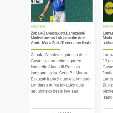
2026-08-06
2026-08
Zabala-Zabaletak eta Larrazabal-
Larraz
Mariezkurrena II.ak jokatuko dute
Maria 
Andre Maria Zuria Torneoaren finala
sailka
Zabala-Zabaletak gainditu dute
Larra
Gasteizko torneoko bigarren
13 ga
finalerdia Altuna III-Rezusta
Gaste
kanpoan utzita. Serie Bn Murua-
final
Eskuzak irabazi dute eta Amiano-
Landa
Landaren aurka jokatuko dute
Zubiz
larunbateko beste finalean.
bikot
izang