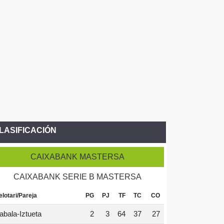
LASIFICACIÓN
CAIXABANK MASTERSA
CAIXABANK SERIE B MASTERSA
elotari/Pareja
PG
PJ
TF
TC
CO
abala-Iztueta
2
3
64
37
27