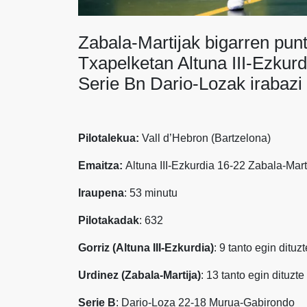
Zabala-Martijak bigarren pun
Txapelketan Altuna III-Ezkurd
Serie Bn Dario-Lozak irabazi 
Pilotalekua:
Vall d’Hebron (Bartzelona)
Emaitza:
Altuna III-Ezkurdia 16-22 Zabala-Mart
Iraupena
: 53 minutu
Pilotakadak
: 632
Gorriz (Altuna III-Ezkurdia)
: 9 tanto egin dituz
Urdinez (Zabala-Martija)
: 13 tanto egin dituzte
Serie B
: Dario-Loza 22-18 Murua-Gabirondo