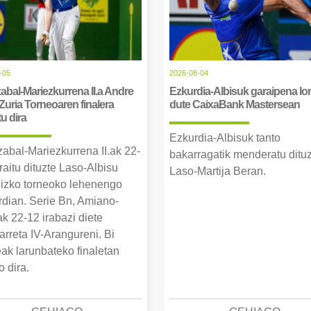
-05
2026-08-04
abal-Mariezkurrena II.a Andre
Ezkurdia-Albisuk garaipena lor
Zuria Torneoaren finalera
dute CaixaBank Mastersean
tu dira
Ezkurdia-Albisuk tanto
zabal-Mariezkurrena II.ak 22-
bakarragatik menderatu ditu
raitu dituzte Laso-Albisu
Laso-Martija Beran.
izko torneoko lehenengo
erdian. Serie Bn, Amiano-
k 22-12 irabazi diete
arreta IV-Arangureni. Bi
eak larunbateko finaletan
o dira.