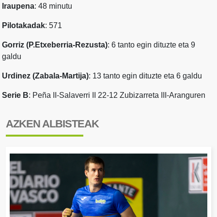
Iraupena
: 48 minutu
Pilotakadak
: 571
Gorriz (P.Etxeberria-Rezusta)
: 6 tanto egin dituzte eta 9
galdu
Urdinez (Zabala-Martija)
: 13 tanto egin dituzte eta 6 galdu
Serie B
: Peña II-Salaverri II 22-12 Zubizarreta III-Aranguren
AZKEN ALBISTEAK