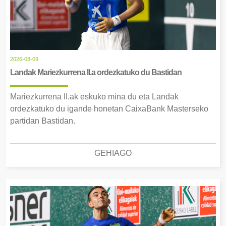
2026-08-09
Landak Mariezkurrena II.a ordezkatuko du Bastidan
Mariezkurrena II.ak eskuko mina du eta Landak
ordezkatuko du igande honetan CaixaBank Masterseko
partidan Bastidan.
GEHIAGO