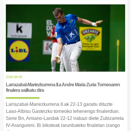
2026-08-05
Larrazabal-Mariezkurrena II.a Andre Maria Zuria Torneoaren
finalera sailkatu dira
Larrazabal-Mariezkurrena II.ak 22-13 garaitu dituzte
Laso-Albisu Gasteizko torneoko lehenengo finalerdian.
Serie Bn, Amiano-Landak 22-12 irabazi diete Zubizarreta
IV-Arangureni. Bi bikoteak larunbateko finaletan izango