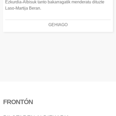
Ezkurdia-Albisuk tanto bakarragatik menderatu dituzte
Laso-Martija Beran.
GEHIAGO
FRONTÓN