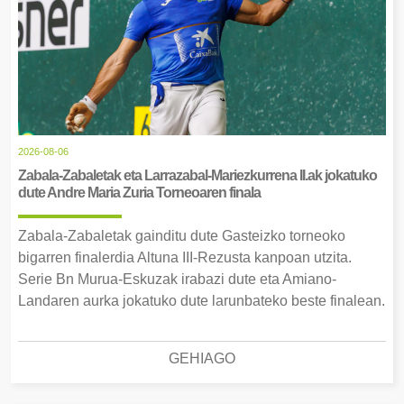
2026-08-06
Zabala-Zabaletak eta Larrazabal-Mariezkurrena II.ak jokatuko
dute Andre Maria Zuria Torneoaren finala
Zabala-Zabaletak gainditu dute Gasteizko torneoko
bigarren finalerdia Altuna III-Rezusta kanpoan utzita.
Serie Bn Murua-Eskuzak irabazi dute eta Amiano-
Landaren aurka jokatuko dute larunbateko beste finalean.
GEHIAGO