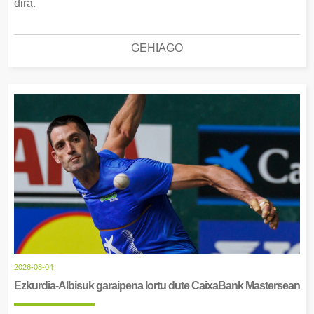
dira.
GEHIAGO
2026-08-04
Ezkurdia-Albisuk garaipena lortu dute CaixaBank Mastersean