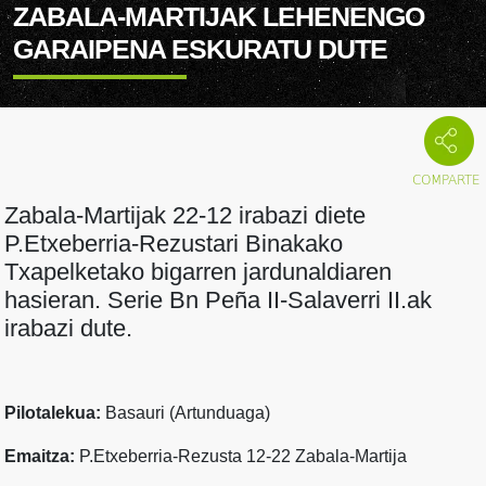
ZABALA-MARTIJAK LEHENENGO
GARAIPENA ESKURATU DUTE
Zabala-Martijak 22-12 irabazi diete
P.Etxeberria-Rezustari Binakako
Txapelketako bigarren jardunaldiaren
hasieran. Serie Bn Peña II-Salaverri II.ak
irabazi dute.
Pilotalekua:
Basauri (Artunduaga)
Emaitza:
P.Etxeberria-Rezusta 12-22 Zabala-Martija