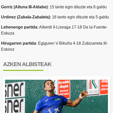
Gorriz (Altuna III-Aldabe)
: 15 tanto egin dituzte eta 6 galdu
Urdinez (Zabala-Zabaleta)
: 16 tanto egin dituzte eta 5 galdu
Lehenengo partida
: Alberdi II-Lizeaga 17-18 De la Fuente-
Eskuza
Hirugarren partida
: Egiguren V-Bikuña 4-18 Zubizarreta III-
Eskiroz
AZKEN ALBISTEAK