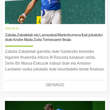
2026-08-06
Zabala-Zabaletak eta Larrazabal-Mariezkurrena II.ak jokatuko
dute Andre Maria Zuria Torneoaren finala
Zabala-Zabaletak gainditu dute Gasteizko torneoko
bigarren finalerdia Altuna III-Rezusta kanpoan utzita.
Serie Bn Murua-Eskuzak irabazi dute eta Amiano-
Landaren aurka jokatuko dute larunbateko beste finalean.
GEHIAGO