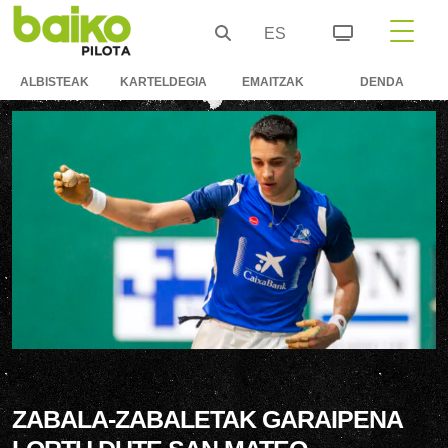
ES
ALBISTEAK
KARTELDEGIA
EMAITZAK
DENDA
ZABALA-ZABALETAK GARAIPENA