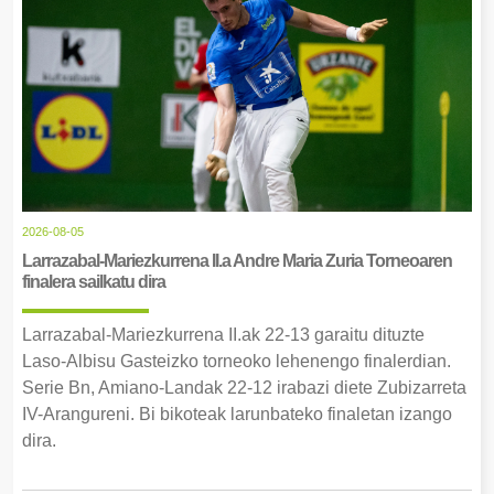
2026-08-05
Larrazabal-Mariezkurrena II.a Andre Maria Zuria Torneoaren
finalera sailkatu dira
Larrazabal-Mariezkurrena II.ak 22-13 garaitu dituzte
Laso-Albisu Gasteizko torneoko lehenengo finalerdian.
Serie Bn, Amiano-Landak 22-12 irabazi diete Zubizarreta
IV-Arangureni. Bi bikoteak larunbateko finaletan izango
dira.