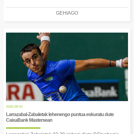
GEHIAGO
2026-08-02
Larrazabal-Zabaletak lehenengo puntua eskuratu dute
CaixaBank Mastersean