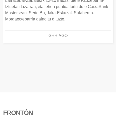
Larrazabal-Zabaletak 22-20 irabazi diete P.Etxeberria-
Iztuetari Lizarran, eta lehen puntua lortu dute CaixaBank
Mastersean. Serie Bn, Jaka-Eskuzak Salaberria-
Morgaetxebarria gainditu dituzte.
GEHIAGO
FRONTÓN