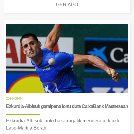
GEHIAGO
2026-08-04
Ezkurdia-Albisuk garaipena lortu dute CaixaBank Mastersean
Ezkurdia-Albisuk tanto bakarragatik menderatu dituzte
Laso-Martija Beran.