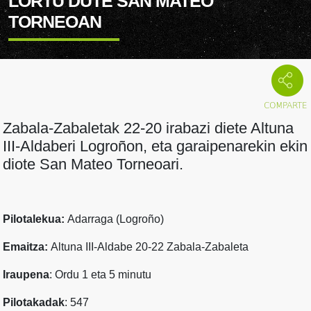
LORTU DUTE SAN MATEO
TORNEOAN
Zabala-Zabaletak 22-20 irabazi diete Altuna
III-Aldaberi Logroñon, eta garaipenarekin ekin
diote San Mateo Torneoari.
Pilotalekua:
Adarraga (Logroño)
Emaitza:
Altuna III-Aldabe 20-22 Zabala-Zabaleta
Iraupena
: Ordu 1 eta 5 minutu
Pilotakadak
: 547