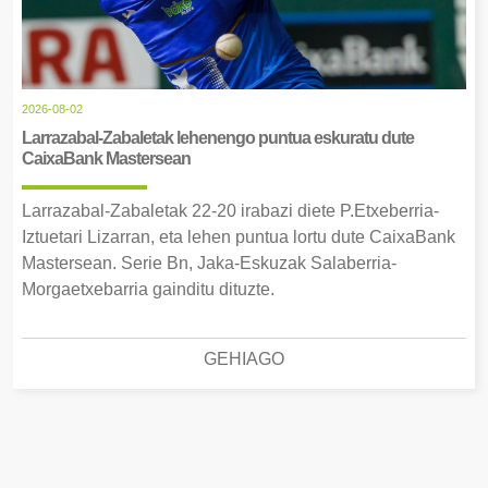
2026-08-02
Larrazabal-Zabaletak lehenengo puntua eskuratu dute
CaixaBank Mastersean
Larrazabal-Zabaletak 22-20 irabazi diete P.Etxeberria-
Iztuetari Lizarran, eta lehen puntua lortu dute CaixaBank
Mastersean. Serie Bn, Jaka-Eskuzak Salaberria-
Morgaetxebarria gainditu dituzte.
GEHIAGO