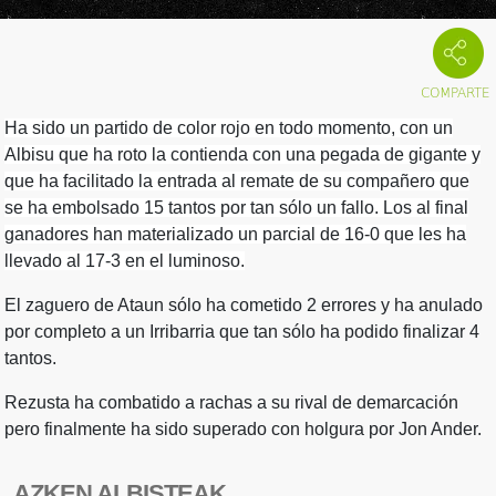
Ha sido un partido de color rojo en todo momento, con un
Albisu que ha roto la contienda con una pegada de gigante y
que ha facilitado la entrada al remate de su compañero que
se ha embolsado 15 tantos por tan sólo un fallo. Los al final
ganadores han materializado un parcial de 16-0 que les ha
llevado al 17-3 en el luminoso.
El zaguero de Ataun sólo ha cometido 2 errores y ha anulado
por completo a un Irribarria que tan sólo ha podido finalizar 4
tantos.
Rezusta ha combatido a rachas a su rival de demarcación
pero finalmente ha sido superado con holgura por Jon Ander.
AZKEN ALBISTEAK