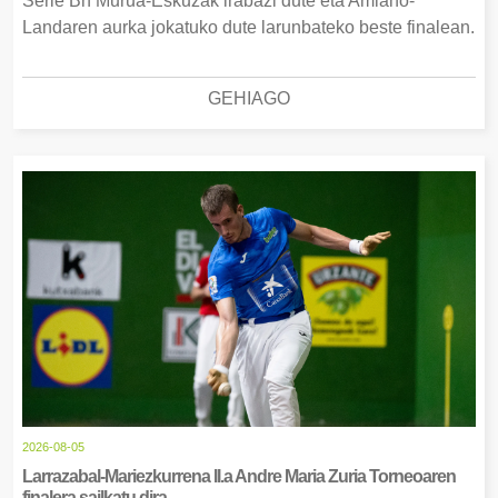
Serie Bn Murua-Eskuzak irabazi dute eta Amiano-
Landaren aurka jokatuko dute larunbateko beste finalean.
GEHIAGO
2026-08-05
Larrazabal-Mariezkurrena II.a Andre Maria Zuria Torneoaren
finalera sailkatu dira