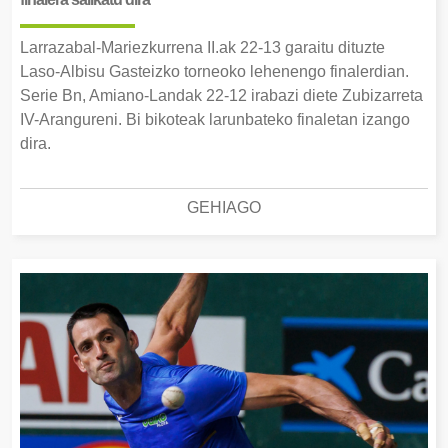
Larrazabal-Mariezkurrena II.ak 22-13 garaitu dituzte
Laso-Albisu Gasteizko torneoko lehenengo finalerdian.
Serie Bn, Amiano-Landak 22-12 irabazi diete Zubizarreta
IV-Arangureni. Bi bikoteak larunbateko finaletan izango
dira.
GEHIAGO