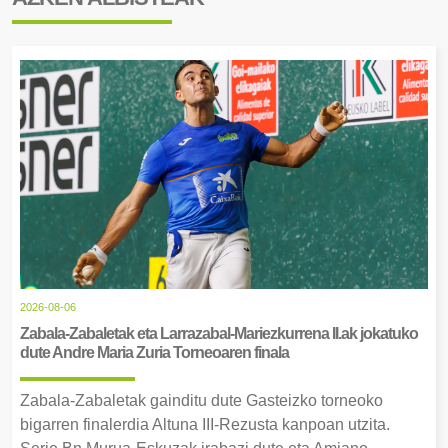
2026-08-06
Zabala-Zabaletak eta Larrazabal-Mariezkurrena II.ak jokatuko
dute Andre Maria Zuria Torneoaren finala
Zabala-Zabaletak gainditu dute Gasteizko torneoko
bigarren finalerdia Altuna III-Rezusta kanpoan utzita.