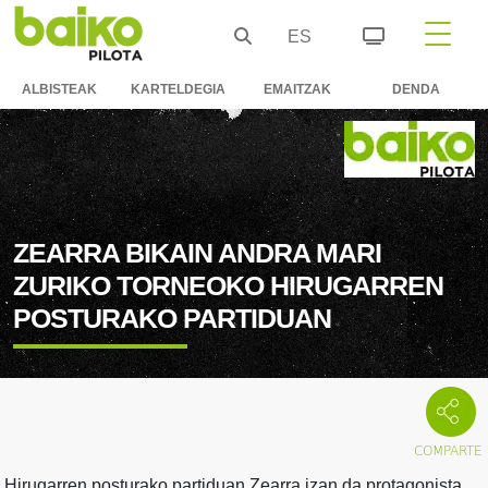
ES
ALBISTEAK
KARTELDEGIA
EMAITZAK
DENDA
ZEARRA BIKAIN ANDRA MARI
ZURIKO TORNEOKO HIRUGARREN
POSTURAKO PARTIDUAN
Hirugarren posturako partiduan Zearra izan da protagonista.