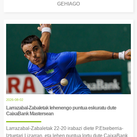
GEHIAGO
2026-08-02
Larrazabal-Zabaletak lehenengo puntua eskuratu dute
CaixaBank Mastersean
Larrazabal-Zabaletak 22-20 irabazi diete P.Etxeberria-
Iztuetari Lizarran, eta lehen puntua lortu dute CaixaBank