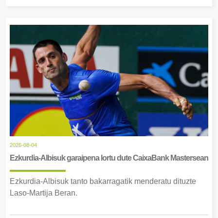
2026-08-04
Ezkurdia-Albisuk garaipena lortu dute CaixaBank Mastersean
Ezkurdia-Albisuk tanto bakarragatik menderatu dituzte
Laso-Martija Beran.