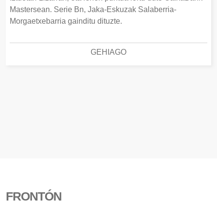
Mastersean. Serie Bn, Jaka-Eskuzak Salaberria-
Morgaetxebarria gainditu dituzte.
GEHIAGO
FRONTÓN