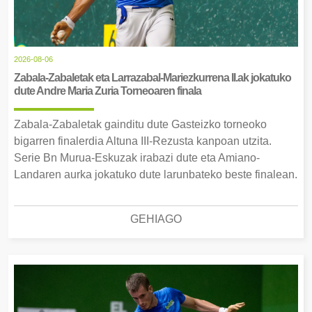
2026-08-06
Zabala-Zabaletak eta Larrazabal-Mariezkurrena II.ak jokatuko
dute Andre Maria Zuria Torneoaren finala
Zabala-Zabaletak gainditu dute Gasteizko torneoko
bigarren finalerdia Altuna III-Rezusta kanpoan utzita.
Serie Bn Murua-Eskuzak irabazi dute eta Amiano-
Landaren aurka jokatuko dute larunbateko beste finalean.
GEHIAGO