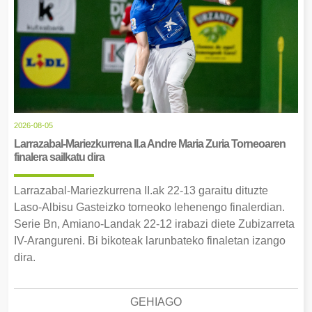
2026-08-05
Larrazabal-Mariezkurrena II.a Andre Maria Zuria Torneoaren
finalera sailkatu dira
Larrazabal-Mariezkurrena II.ak 22-13 garaitu dituzte
Laso-Albisu Gasteizko torneoko lehenengo finalerdian.
Serie Bn, Amiano-Landak 22-12 irabazi diete Zubizarreta
IV-Arangureni. Bi bikoteak larunbateko finaletan izango
dira.
GEHIAGO