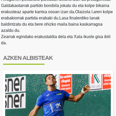
Galdakaotarrak partido borobila jokatu du eta kolpe bikaina
erakusteaz aparte kantxa osoan izan da.Olaizola I.aren kolpe
erabakiorrak partida erabaki du.Lasa finalerdiko lanak
baldintzatu du eta bere ohizko maila baina kaskarragoa
azaldu du.
Zearrak egindako erakustaldia dela eta Xala ikusle gisa ibili
da.
AZKEN ALBISTEAK