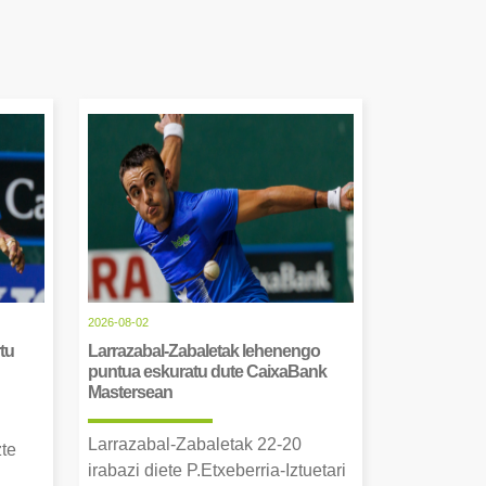
2026-08-02
tu
Larrazabal-Zabaletak lehenengo
puntua eskuratu dute CaixaBank
Mastersean
Larrazabal-Zabaletak 22-20
zte
irabazi diete P.Etxeberria-Iztuetari