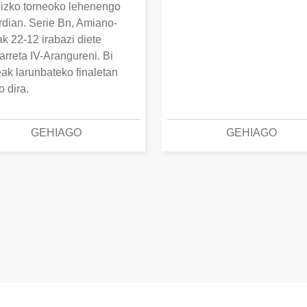
izko torneoko lehenengo
erdian. Serie Bn, Amiano-
k 22-12 irabazi diete
arreta IV-Arangureni. Bi
eak larunbateko finaletan
o dira.
GEHIAGO
GEHIAGO