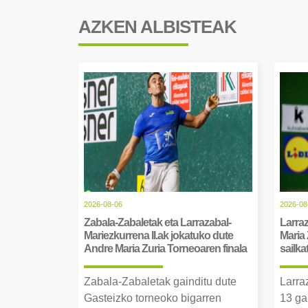
AZKEN ALBISTEAK
2026-08-06
2026-08
Zabala-Zabaletak eta Larrazabal-
Larraz
Mariezkurrena II.ak jokatuko dute
Maria 
Andre Maria Zuria Torneoaren finala
sailka
Zabala-Zabaletak gainditu dute
Larra
Gasteizko torneoko bigarren
13 ga