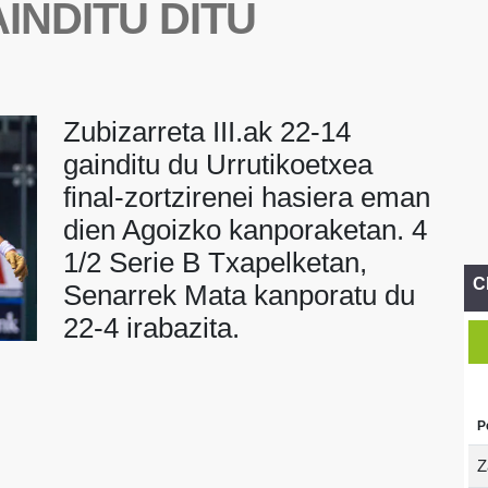
INDITU DITU
Zubizarreta III.ak 22-14
gainditu du Urrutikoetxea
final-zortzirenei hasiera eman
dien Agoizko kanporaketan. 4
1/2 Serie B Txapelketan,
C
Senarrek Mata kanporatu du
22-4 irabazita.
P
Z