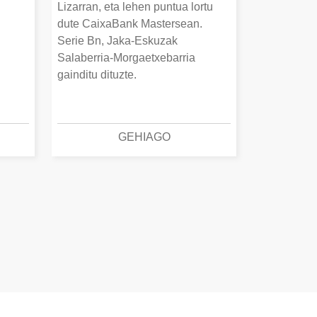
Lizarran, eta lehen puntua lortu
dute CaixaBank Mastersean.
Serie Bn, Jaka-Eskuzak
Salaberria-Morgaetxebarria
gainditu dituzte.
GEHIAGO