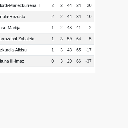
lordi-Mariezkurrena II
2
2
44
24
20
rtola-Rezusta
2
2
44
34
10
aso-Martija
1
2
43
41
2
arrazabal-Zabaleta
1
3
59
64
-5
zkurdia-Albisu
1
3
48
65
-17
ltuna III-Imaz
0
3
29
66
-37