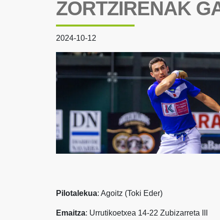
ZORTZIRENAK GA
2024-10-12
Pilotalekua
: Agoitz (Toki Eder)
Emaitza
: Urrutikoetxea 14-22 Zubizarreta III