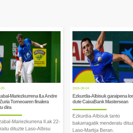
-05
2026-08-04
abal-Mariezkurrena II.a Andre
Ezkurdia-Albisuk garaipena lor
Zuria Torneoaren finalera
dute CaixaBank Mastersean
tu dira
Ezkurdia-Albisuk tanto
zabal-Mariezkurrena II.ak 22-
bakarragatik menderatu ditu
raitu dituzte Laso-Albisu
Laso-Martija Beran.