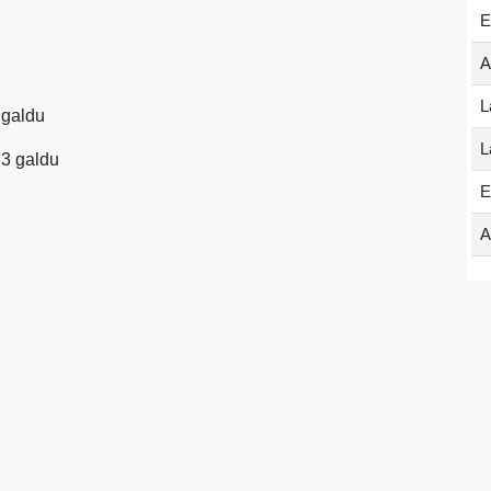
E
A
L
5 galdu
L
a 3 galdu
E
A