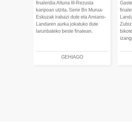
finalerdia Altuna III-Rezusta
Gaste
kanpoan utzita. Serie Bn Murua-
final
Eskuzak irabazi dute eta Amiano-
Landa
Landaren aurka jokatuko dute
Zubiz
larunbateko beste finalean.
bikot
izang
GEHIAGO