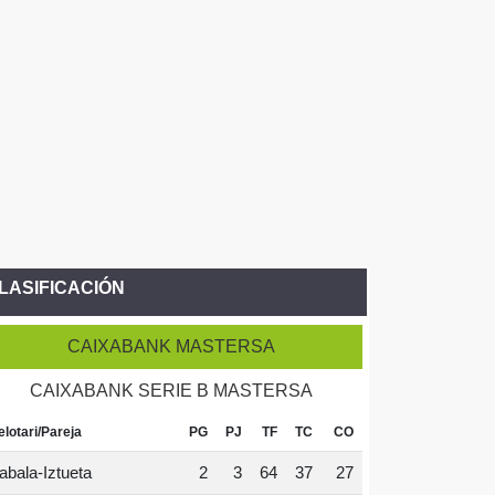
LASIFICACIÓN
CAIXABANK MASTERSA
CAIXABANK SERIE B MASTERSA
elotari/Pareja
PG
PJ
TF
TC
CO
abala-Iztueta
2
3
64
37
27