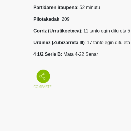
Partidaren iraupena
: 52 minutu
Pilotakadak
: 209
Gorriz (Urrutikoetxea)
: 11 tanto egin ditu eta 
Urdinez (Zubizarreta III)
: 17 tanto egin ditu et
4 1/2 Serie B:
Mata 4-22 Senar