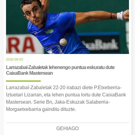
2026-08-02
Larrazabal-Zabaletak lehenengo puntua eskuratu dute
CaixaBank Mastersean
Larrazabal-Zabaletak 22-20 irabazi diete P.Etxeberria-
Iztuetari Lizarran, eta lehen puntua lortu dute CaixaBank
Mastersean. Serie Bn, Jaka-Eskuzak Salaberria-
Morgaetxebarria gainditu dituzte.
GEHIAGO