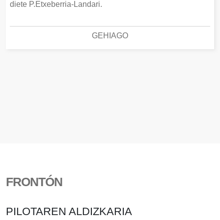
diete P.Etxeberria-Landari.
GEHIAGO
FRONTÓN
PILOTAREN ALDIZKARIA