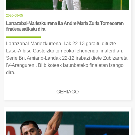
2026-08-05
Larrazabal-Mariezkurrena II.a Andre Maria Zuria Torneoaren
finalera sailkatu dira
Larrazabal-Mariezkurrena II.ak 22-13 garaitu dituzte
Laso-Albisu Gasteizko torneoko lehenengo finalerdian.
Serie Bn, Amiano-Landak 22-12 irabazi diete Zubizarreta
IV-Arangureni. Bi bikoteak larunbateko finaletan izango
dira.
GEHIAGO