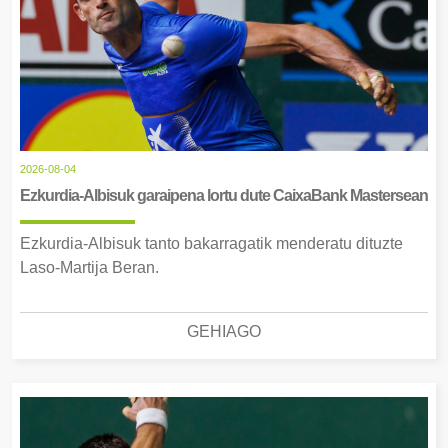
2026-08-04
Ezkurdia-Albisuk garaipena lortu dute CaixaBank Mastersean
Ezkurdia-Albisuk tanto bakarragatik menderatu dituzte
Laso-Martija Beran.
GEHIAGO