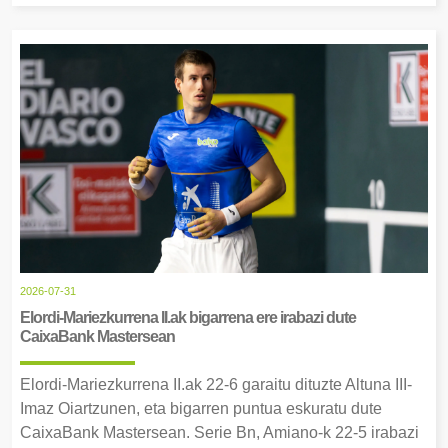
2026-07-31
Elordi-Mariezkurrena II.ak bigarrena ere irabazi dute
CaixaBank Mastersean
Elordi-Mariezkurrena II.ak 22-6 garaitu dituzte Altuna III-
Imaz Oiartzunen, eta bigarren puntua eskuratu dute
CaixaBank Mastersean. Serie Bn, Amiano-k 22-5 irabazi