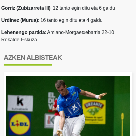
Gorriz (Zubizarreta III)
: 12 tanto egin ditu eta 6 galdu
Urdinez (Murua)
: 16 tanto egin ditu eta 4 galdu
Lehenengo partida
: Amiano-Morgaetxebarria 22-10
Rekalde-Eskuza
AZKEN ALBISTEAK