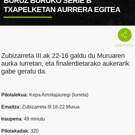
BURUZ BURUKO SERIE B
TXAPELKETAN AURRERA EGITEA
Zubizarreta III.ak 22-16 galdu du Muruaren
aurka Iurretan, eta finalerdietarako aukerarik
gabe geratu da.
Pilotalekua:
Kepa Arroitajauregi (Iurreta)
Emaitza:
Zubizarreta III 16-22 Murua
Iraupena
: 49 minutu
Pilotakadak
: 320