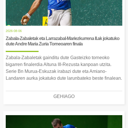
2026-08-06
Zabala-Zabaletak eta Larrazabal-Mariezkurrena II.ak jokatuko
dute Andre Maria Zuria Torneoaren finala
Zabala-Zabaletak gainditu dute Gasteizko torneoko
bigarren finalerdia Altuna III-Rezusta kanpoan utzita.
Serie Bn Murua-Eskuzak irabazi dute eta Amiano-
Landaren aurka jokatuko dute larunbateko beste finalean.
GEHIAGO