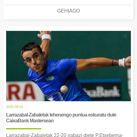
GEHIAGO
2026-08-02
Larrazabal-Zabaletak lehenengo puntua eskuratu dute
CaixaBank Mastersean
Larrazabal-Zabaletak 22-20 irabazi diete P.Etxeberria-