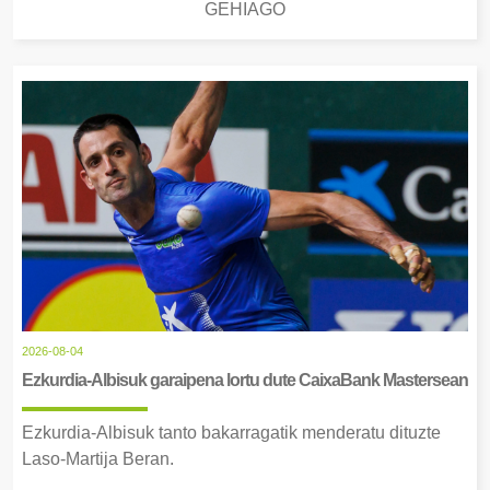
GEHIAGO
2026-08-04
Ezkurdia-Albisuk garaipena lortu dute CaixaBank Mastersean
Ezkurdia-Albisuk tanto bakarragatik menderatu dituzte
Laso-Martija Beran.