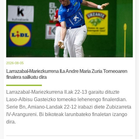
2026-08-05
Larrazabal-Mariezkurrena II.a Andre Maria Zuria Torneoaren
finalera sailkatu dira
Larrazabal-Mariezkurrena II.ak 22-13 garaitu dituzte
Laso-Albisu Gasteizko torneoko lehenengo finalerdian.
Serie Bn, Amiano-Landak 22-12 irabazi diete Zubizarreta
IV-Arangureni. Bi bikoteak larunbateko finaletan izango
dira.