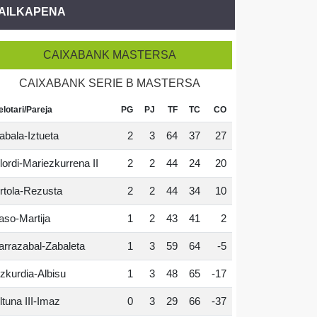
AILKAPENA
CAIXABANK MASTERSA
CAIXABANK SERIE B MASTERSA
elotari/Pareja
PG
PJ
TF
TC
CO
abala-Iztueta
2
3
64
37
27
lordi-Mariezkurrena II
2
2
44
24
20
rtola-Rezusta
2
2
44
34
10
aso-Martija
1
2
43
41
2
arrazabal-Zabaleta
1
3
59
64
-5
zkurdia-Albisu
1
3
48
65
-17
ltuna III-Imaz
0
3
29
66
-37