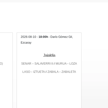
2026-08-10 -
18:00h
- Darío Gómez Gil,
Ezcaray
Jaialdia
2)
SENAR – SALAVERRI II // MURUA – LOZA
LASO – IZTUETA // ZABALA – ZABALETA