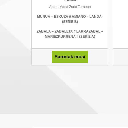
Andre Maria Zuria Torneoa
MURUA – ESKUZA // AMIANO – LANDA
(SERIE B)
ZABALA – ZABALETA // LARRAZABAL –
MARIEZKURRENA II (SERIE A)
Sarrerak erosi