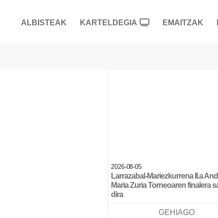
ALBISTEAK
KARTELDEGIA
EMAITZAK
2026-08-05
Larrazabal-Mariezkurrena II.a And
Maria Zuria Torneoaren finalera s
dira
GEHIAGO