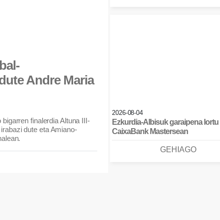
bal-
 dute Andre Maria
2026-08-04
igarren finalerdia Altuna III-
Ezkurdia-Albisuk garaipena lortu
irabazi dute eta Amiano-
CaixaBank Mastersean
nalean.
GEHIAGO