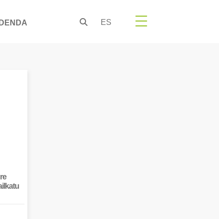
ES
DENDA
re
ailkatu