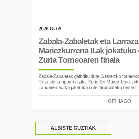
2026-08-06
Zabala-Zabaletak eta Larraza
Mariezkurrena II.ak jokatuko
Zuria Torneoaren finala
Zabala-Zabaletak gainditu dute Gasteizko torneoko b
Rezusta kanpoan utzita. Serie Bn Murua-Eskuzak 
Landaren aurka jokatuko dute larunbateko beste fi
GEHIAGO
ALBISTE GUZTIAK