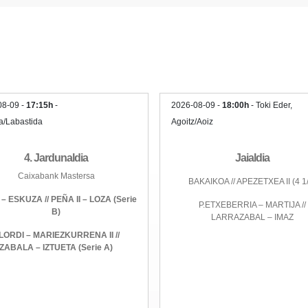
08-09 -
17:15h
-
2026-08-09 -
18:00h
- Toki Eder,
a/Labastida
Agoitz/Aoiz
4. Jardunaldia
Jaialdia
Caixabank Mastersa
BAKAIKOA // APEZETXEA II (4 1/
– ESKUZA // PEÑA II – LOZA (Serie
P.ETXEBERRIA – MARTIJA //
B)
LARRAZABAL – IMAZ
LORDI – MARIEZKURRENA II //
ZABALA – IZTUETA (Serie A)