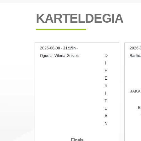
KARTELDEGIA
2026-08-08 -
21:15h
-
2026-
D
Ogueta, Vitoria-Gasteiz
Bastid
I
F
E
R
JAKA 
I
T
E
U
A
N
Finala