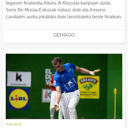
bigarren finalerdia Altuna III-Rezusta kanpoan utzita.
Serie Bn Murua-Eskuzak irabazi dute eta Amiano-
Landaren aurka jokatuko dute larunbateko beste finalean.
GEHIAGO
2026-08-05