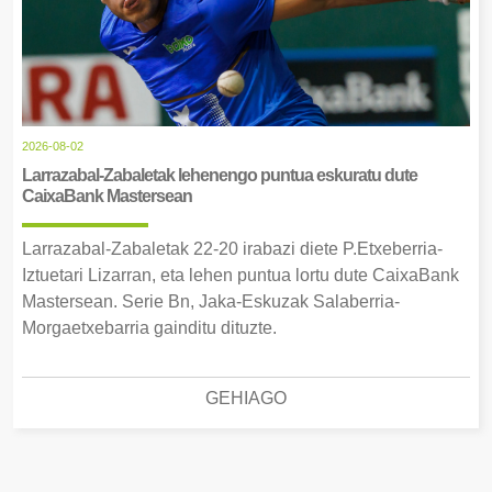
2026-08-02
Larrazabal-Zabaletak lehenengo puntua eskuratu dute
CaixaBank Mastersean
Larrazabal-Zabaletak 22-20 irabazi diete P.Etxeberria-
Iztuetari Lizarran, eta lehen puntua lortu dute CaixaBank
Mastersean. Serie Bn, Jaka-Eskuzak Salaberria-
Morgaetxebarria gainditu dituzte.
GEHIAGO