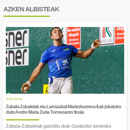
AZKEN ALBISTEAK
2026-08-06
Zabala-Zabaletak eta Larrazabal-Mariezkurrena II.ak jokatuko
dute Andre Maria Zuria Torneoaren finala
Zabala-Zabaletak gainditu dute Gasteizko torneoko