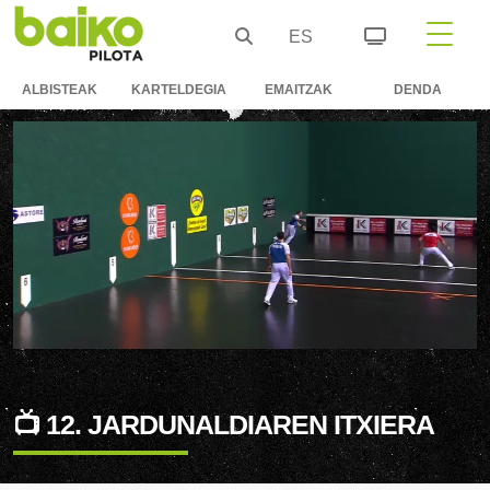
ES
ALBISTEAK
KARTELDEGIA
EMAITZAK
DENDA
📺 12. JARDUNALDIAREN ITXIERA