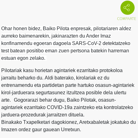
Ohar honen bidez, Baiko Pilota enpresak, pilotariaren aldez
aurreko baimenarekin, jakinarazten du Ander Imaz
konfinamendu egoeran dagoela SARS-CoV-2 detektatzeko
test batean positibo eman zuen pertsona batekin harreman
estuan egon zelako.
Pilotariak kasu horietan agintariek ezarritako protokoloa
jarraitu beharko du. Aldi baterako, kirolariak ez du
entrenamendu eta partidetan parte hartuko osasun-agintariek
kirol-jarduerara segurtasunez itzultzea posible dela ulertu
arte. Gogorarazi behar dugu, Baiko Pilotak, osasun-
agintariek ezarritako COVID-19a zaintzeko eta kontrolatzeko
jarduera-prozedurak jarraitzen dituela.
Binakako Txapelketari dagokionez, Aretxabaletak jokatuko du
Imazen ordez gaur gauean Urretxun.