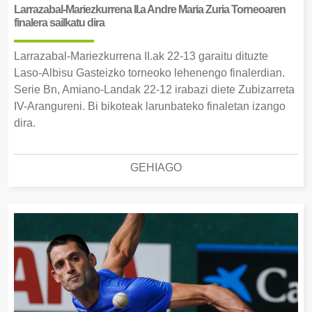
Larrazabal-Mariezkurrena II.a Andre Maria Zuria Torneoaren
finalera sailkatu dira
Larrazabal-Mariezkurrena II.ak 22-13 garaitu dituzte
Laso-Albisu Gasteizko torneoko lehenengo finalerdian.
Serie Bn, Amiano-Landak 22-12 irabazi diete Zubizarreta
IV-Arangureni. Bi bikoteak larunbateko finaletan izango
dira.
GEHIAGO