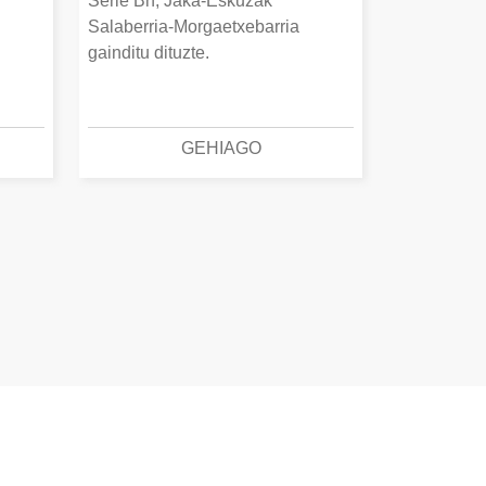
Serie Bn, Jaka-Eskuzak
Salaberria-Morgaetxebarria
gainditu dituzte.
GEHIAGO