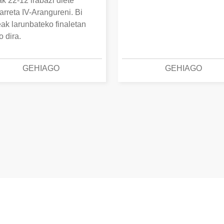
k 22-12 irabazi diete
arreta IV-Arangureni. Bi
eak larunbateko finaletan
o dira.
GEHIAGO
GEHIAGO