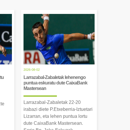
2026-08-02
tu
Larrazabal-Zabaletak lehenengo
puntua eskuratu dute CaixaBank
Mastersean
Larrazabal-Zabaletak 22-20
zte
irabazi diete P.Etxeberria-Iztuetari
Lizarran, eta lehen puntua lortu
dute CaixaBank Mastersean.