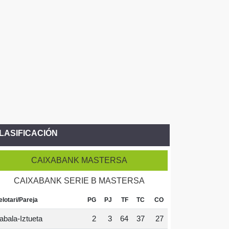
LASIFICACIÓN
CAIXABANK MASTERSA
CAIXABANK SERIE B MASTERSA
elotari/Pareja
PG
PJ
TF
TC
CO
abala-Iztueta
2
3
64
37
27