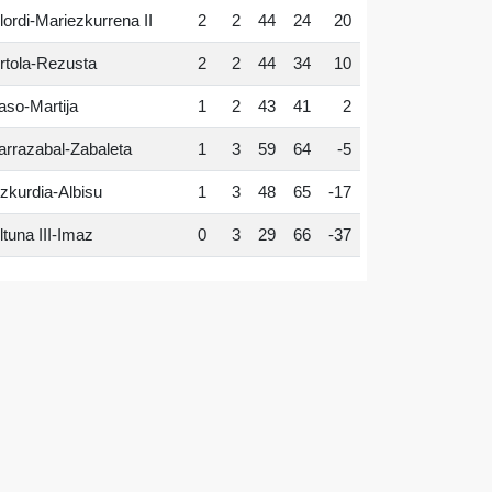
lordi-Mariezkurrena II
2
2
44
24
20
rtola-Rezusta
2
2
44
34
10
aso-Martija
1
2
43
41
2
arrazabal-Zabaleta
1
3
59
64
-5
zkurdia-Albisu
1
3
48
65
-17
ltuna III-Imaz
0
3
29
66
-37