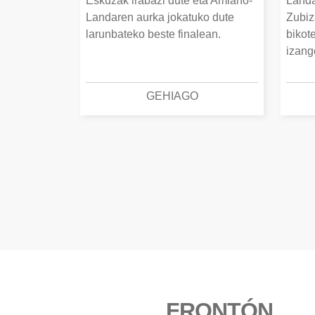
Eskuzak irabazi dute eta Amiano-
Landa
Landaren aurka jokatuko dute
Zubiz
larunbateko beste finalean.
bikot
izang
GEHIAGO
FRONTÓN