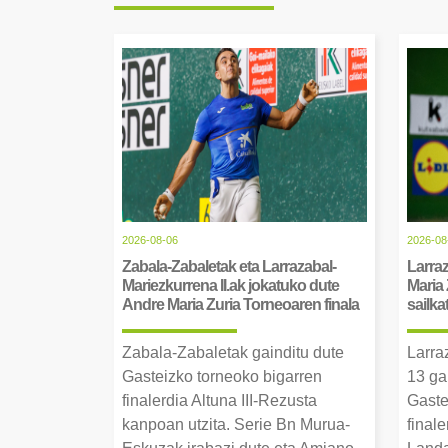
2026-08-06
2026-08
Zabala-Zabaletak eta Larrazabal-
Larraz
Mariezkurrena II.ak jokatuko dute
Maria 
Andre Maria Zuria Torneoaren finala
sailka
Zabala-Zabaletak gainditu dute
Larra
Gasteizko torneoko bigarren
13 ga
finalerdia Altuna III-Rezusta
Gaste
kanpoan utzita. Serie Bn Murua-
final