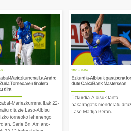
-05
2026-08-04
abal-Mariezkurrena II.a Andre
Ezkurdia-Albisuk garaipena lor
Zuria Torneoaren finalera
dute CaixaBank Mastersean
tu dira
Ezkurdia-Albisuk tanto
zabal-Mariezkurrena II.ak 22-
bakarragatik menderatu ditu
raitu dituzte Laso-Albisu
Laso-Martija Beran.
izko torneoko lehenengo
erdian. Serie Bn, Amiano-