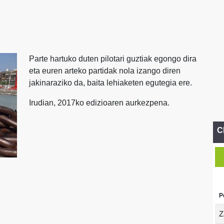
Parte hartuko duten pilotari guztiak egongo dira
eta euren arteko partidak nola izango diren
jakinaraziko da, baita lehiaketen egutegia ere.
Irudian, 2017ko edizioaren aurkezpena.
C
P
Z