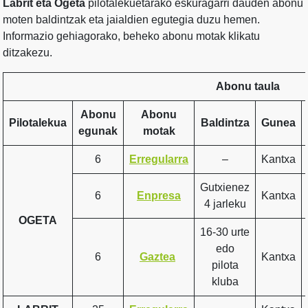
Labrit eta Ogeta
pilotalekuetarako eskuragarri dauden abonu
moten baldintzak eta jaialdien egutegia duzu hemen.
Informazio gehiagorako, beheko abonu motak klikatu
ditzakezu.
Abonu taula
Abonu
Abonu
Pilotalekua
Baldintza
Gunea
egunak
motak
6
Erregularra
–
Kantxa
Gutxienez
6
Enpresa
Kantxa
4 jarleku
OGETA
16-30 urte
edo
6
Gaztea
Kantxa
pilota
kluba