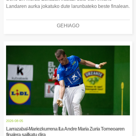
Landaren aurka jokatuko dute larunbateko beste finalean.
GEHIAGO
2026-08-05
Larrazabal-Mariezkurrena II.a Andre Maria Zuria Torneoaren
finalera sailkatu dira