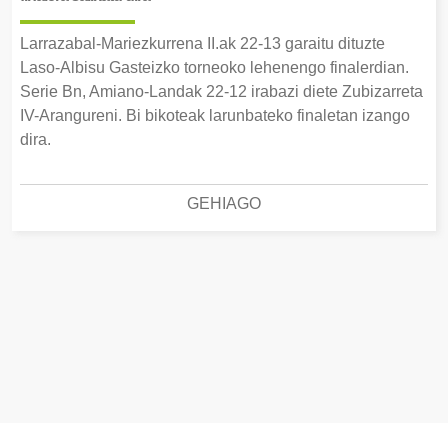
Larrazabal-Mariezkurrena II.ak 22-13 garaitu dituzte
Laso-Albisu Gasteizko torneoko lehenengo finalerdian.
Serie Bn, Amiano-Landak 22-12 irabazi diete Zubizarreta
IV-Arangureni. Bi bikoteak larunbateko finaletan izango
dira.
GEHIAGO