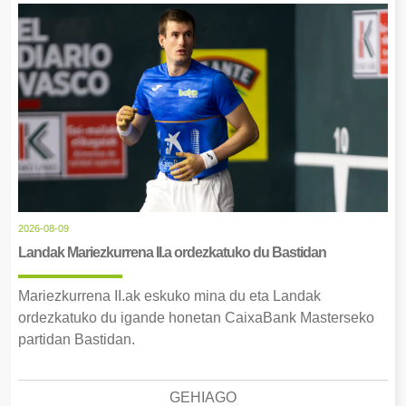
2026-08-09
Landak Mariezkurrena II.a ordezkatuko du Bastidan
Mariezkurrena II.ak eskuko mina du eta Landak
ordezkatuko du igande honetan CaixaBank Masterseko
partidan Bastidan.
GEHIAGO