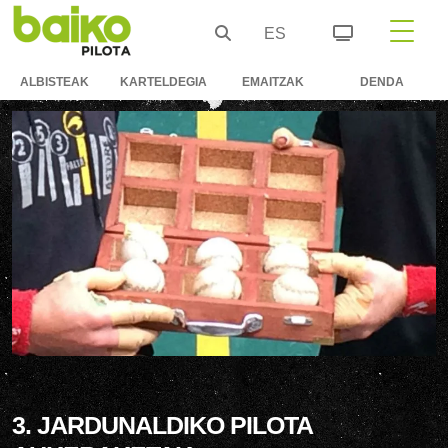
ES
ALBISTEAK
KARTELDEGIA
EMAITZAK
DENDA
3. JARDUNALDIKO PILOTA