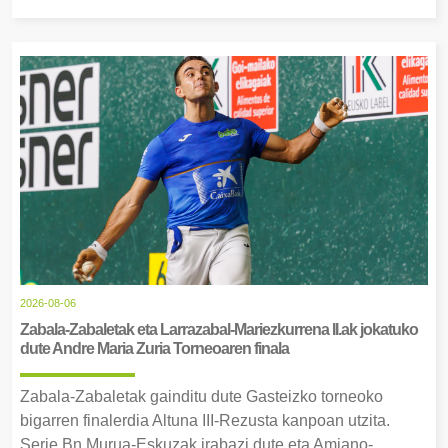
2026-08-06
Zabala-Zabaletak eta Larrazabal-Mariezkurrena II.ak jokatuko
dute Andre Maria Zuria Torneoaren finala
Zabala-Zabaletak gainditu dute Gasteizko torneoko
bigarren finalerdia Altuna III-Rezusta kanpoan utzita.
Serie Bn Murua-Eskuzak irabazi dute eta Amiano-