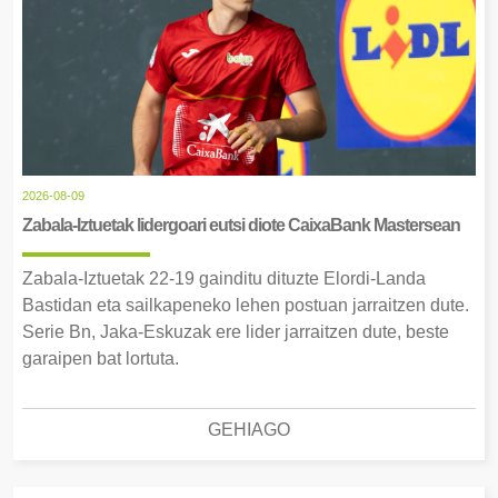
2026-08-09
Zabala-Iztuetak lidergoari eutsi diote CaixaBank Mastersean
Zabala-Iztuetak 22-19 gainditu dituzte Elordi-Landa
Bastidan eta sailkapeneko lehen postuan jarraitzen dute.
Serie Bn, Jaka-Eskuzak ere lider jarraitzen dute, beste
garaipen bat lortuta.
GEHIAGO