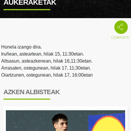
AUKERAKETAK
Honela izango dira.
Iruñean, asteartean, hilak 15, 11:30etan.
Altsasun, asteazkenean, hilak 16,11:30etan.
Arrasaten, ostegunean, hilak 17, 11;30etan.
Oiartzunen, ostegunean, hilak 17, 16:00etan
AZKEN ALBISTEAK