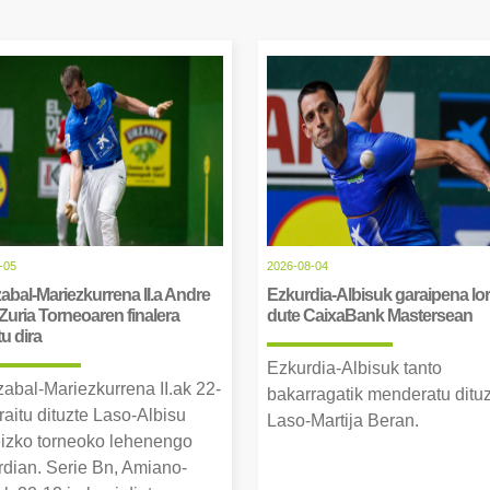
-05
2026-08-04
abal-Mariezkurrena II.a Andre
Ezkurdia-Albisuk garaipena lor
Zuria Torneoaren finalera
dute CaixaBank Mastersean
tu dira
Ezkurdia-Albisuk tanto
zabal-Mariezkurrena II.ak 22-
bakarragatik menderatu ditu
raitu dituzte Laso-Albisu
Laso-Martija Beran.
izko torneoko lehenengo
erdian. Serie Bn, Amiano-