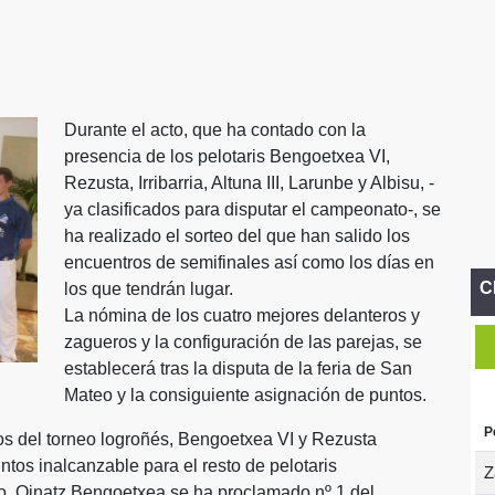
Durante el acto, que ha contado con la
presencia de los pelotaris Bengoetxea VI,
Rezusta, Irribarria, Altuna III, Larunbe y Albisu, -
ya clasificados para disputar el campeonato-, se
ha realizado el sorteo del que han salido los
encuentros de semifinales así como los días en
C
los que tendrán lugar.
La nómina de los cuatro mejores delanteros y
zagueros y la configuración de las parejas, se
establecerá tras la disputa de la feria de San
Mateo y la consiguiente asignación de puntos.
P
os del torneo logroñés, Bengoetxea VI y Rezusta
ntos inalcanzable para el resto de pelotaris
Z
do, Oinatz Bengoetxea se ha proclamado nº 1 del