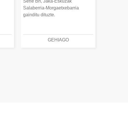
Serie Bn, Jaka-Eskuzak
Salaberria-Morgaetxebarria
gainditu dituzte.
GEHIAGO