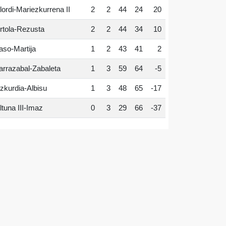
lordi-Mariezkurrena II
2
2
44
24
20
rtola-Rezusta
2
2
44
34
10
aso-Martija
1
2
43
41
2
arrazabal-Zabaleta
1
3
59
64
-5
zkurdia-Albisu
1
3
48
65
-17
ltuna III-Imaz
0
3
29
66
-37