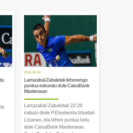
2026-08-02
tu
Larrazabal-Zabaletak lehenengo
puntua eskuratu dute CaixaBank
Mastersean
Larrazabal-Zabaletak 22-20
zte
irabazi diete P.Etxeberria-Iztuetari
Lizarran, eta lehen puntua lortu
dute CaixaBank Mastersean.