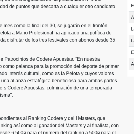
E
d de puntos que descarta a cualquier otro candidato
A
e mes como la final del 30, se jugarán en el frontón
L
lota a Mano Profesional ha aplicado una política de
a disfrutar de los tres festivales con abonos desde 35
L
E
e Patrocinios de Codere Apuestas, “En nuestra
A
o como palanca para la promoción del deporte de primer
do interés cultural, como es la Pelota y cuyos valores
 una alianza estratégica beneficiosa para ambas partes.
asters Codere Apuestas, culminación de una temporada
isma”.
ondientes al Ranking Codere y del I Masters, que
anking así como al ganador del Masters y al finalista, con
sde 6.500¤ para el primero del ranking a 500¤ para el