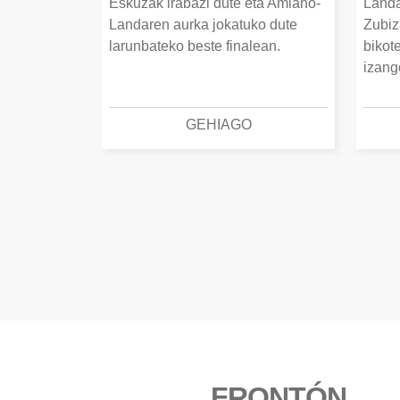
Eskuzak irabazi dute eta Amiano-
Landa
Landaren aurka jokatuko dute
Zubiz
larunbateko beste finalean.
bikot
izang
GEHIAGO
FRONTÓN