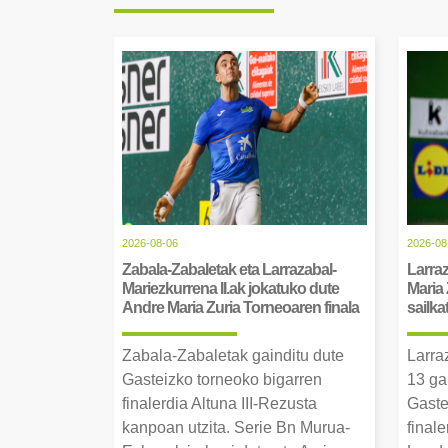
2026-08-06
2026-08
Zabala-Zabaletak eta Larrazabal-
Larraz
Mariezkurrena II.ak jokatuko dute
Maria 
Andre Maria Zuria Torneoaren finala
sailka
Zabala-Zabaletak gainditu dute
Larra
Gasteizko torneoko bigarren
13 ga
finalerdia Altuna III-Rezusta
Gaste
kanpoan utzita. Serie Bn Murua-
final