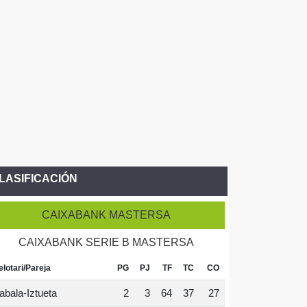
LASIFICACIÓN
CAIXABANK MASTERSA
CAIXABANK SERIE B MASTERSA
elotari/Pareja
PG
PJ
TF
TC
CO
abala-Iztueta
2
3
64
37
27