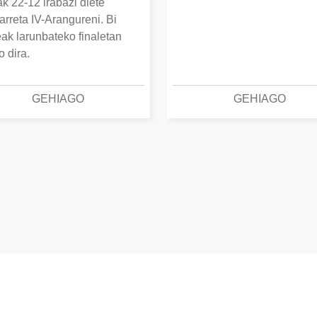
k 22-12 irabazi diete
arreta IV-Arangureni. Bi
eak larunbateko finaletan
o dira.
GEHIAGO
GEHIAGO