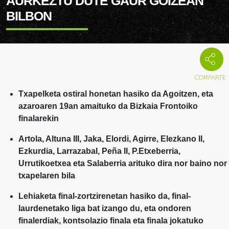
AURKEZTU DUTE GAUR GOIZEAN
BILBON
Txapelketa ostiral honetan hasiko da Agoitzen, eta
azaroaren 19an amaituko da Bizkaia Frontoiko
finalarekin
Artola, Altuna III, Jaka, Elordi, Agirre, Elezkano II,
Ezkurdia, Larrazabal, Peña II, P.Etxeberria,
Urrutikoetxea eta Salaberria arituko dira nor baino nor
txapelaren bila
Lehiaketa final-zortzirenetan hasiko da, final-
laurdenetako liga bat izango du, eta ondoren
finalerdiak, kontsolazio finala eta finala jokatuko