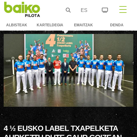
ES
ALBISTEAK
KARTELDEGIA
EMAITZAK
DENDA
4 ½ EUSKO LABEL TXAPELKETA