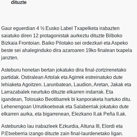
dituzte
Gaur eguerdian 4 ½ Eusko Label Txapelketa irabazten
saiatuko diren 12 protagonistak aurkeztu dituzte Bilboko
Bizkaia Frontoian. Baiko Pilotako sei ordezkari eta Aspeko
beste sei ahaleginduko dira azaroaren 19ko finalean txapela
janzten.
Asteburu honetan bertan jokatuko dira final-zortzirenetako
partidak. Ostiralean Artolak eta Agirrek estreinatuko dute
lehiaketa Agoitzen. Larunbatean, Laudion, Aretan, Jakak eta
Larrazabalek neurtuko dituzte elkarren indarrak. Eta
igandean, Tolosako Beotibarrek bi kanporaketa hartuko ditu.
Lehenengoan Urrutikoetxeak eta Salaberriak jokatuko dute
elkarren aurka, eta bigarrenean, Elezkano II.ak Peña II.ak.
Asteburuko lau irabazleek Ezkurdia, Altuna III, Elordi eta
P.Etxeberria izango dituzte zain final-laurdenetako ligan.