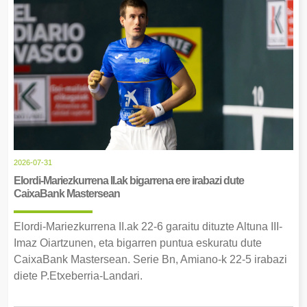
2026-07-31
Elordi-Mariezkurrena II.ak bigarrena ere irabazi dute
CaixaBank Mastersean
Elordi-Mariezkurrena II.ak 22-6 garaitu dituzte Altuna III-
Imaz Oiartzunen, eta bigarren puntua eskuratu dute
CaixaBank Mastersean. Serie Bn, Amiano-k 22-5 irabazi
diete P.Etxeberria-Landari.