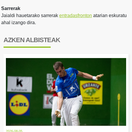
Sarrerak
Jaialdi hauetarako sarrerak
entradasfronton
atarian eskuratu
ahal izango dira.
AZKEN ALBISTEAK
2026-08-05