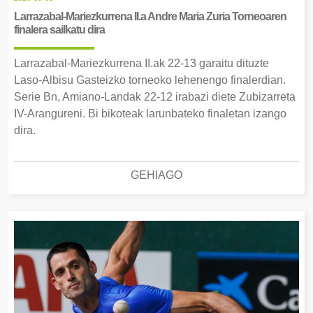
Larrazabal-Mariezkurrena II.a Andre Maria Zuria Torneoaren
finalera sailkatu dira
Larrazabal-Mariezkurrena II.ak 22-13 garaitu dituzte
Laso-Albisu Gasteizko torneoko lehenengo finalerdian.
Serie Bn, Amiano-Landak 22-12 irabazi diete Zubizarreta
IV-Arangureni. Bi bikoteak larunbateko finaletan izango
dira.
GEHIAGO