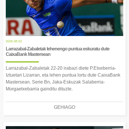
2026-08-02
Larrazabal-Zabaletak lehenengo puntua eskuratu dute
CaixaBank Mastersean
Larrazabal-Zabaletak 22-20 irabazi diete P.Etxeberria-
Iztuetari Lizarran, eta lehen puntua lortu dute CaixaBank
Mastersean. Serie Bn, Jaka-Eskuzak Salaberria-
Morgaetxebarria gainditu dituzte.
GEHIAGO