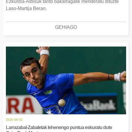
Ezkurdia-Albisuk tanto bakarragatik menderatu dituzte
Laso-Martija Beran.
GEHIAGO
2026-08-02
Larrazabal-Zabaletak lehenengo puntua eskuratu dute