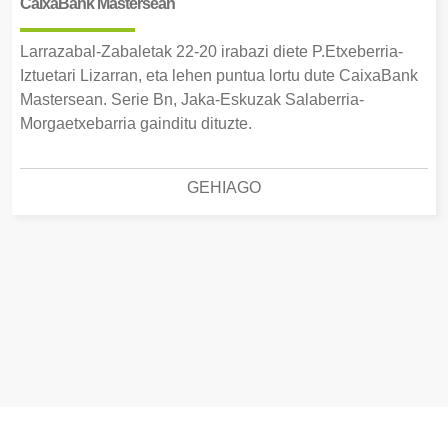
CaixaBank Mastersean
Larrazabal-Zabaletak 22-20 irabazi diete P.Etxeberria-
Iztuetari Lizarran, eta lehen puntua lortu dute CaixaBank
Mastersean. Serie Bn, Jaka-Eskuzak Salaberria-
Morgaetxebarria gainditu dituzte.
GEHIAGO