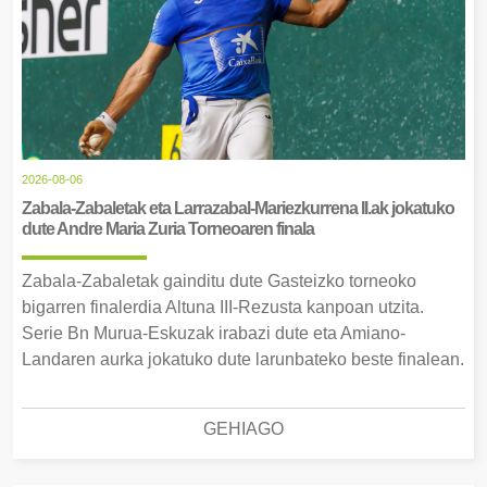
2026-08-06
Zabala-Zabaletak eta Larrazabal-Mariezkurrena II.ak jokatuko
dute Andre Maria Zuria Torneoaren finala
Zabala-Zabaletak gainditu dute Gasteizko torneoko
bigarren finalerdia Altuna III-Rezusta kanpoan utzita.
Serie Bn Murua-Eskuzak irabazi dute eta Amiano-
Landaren aurka jokatuko dute larunbateko beste finalean.
GEHIAGO