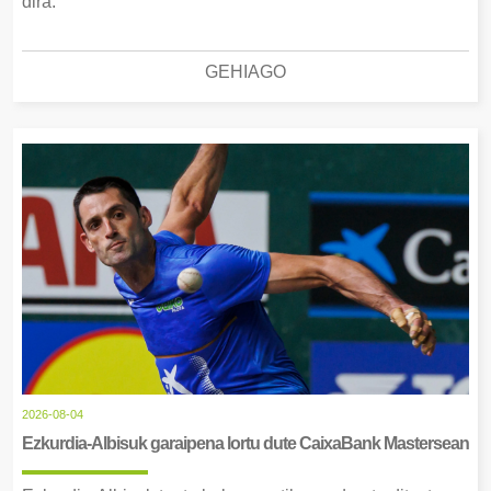
dira.
GEHIAGO
2026-08-04
Ezkurdia-Albisuk garaipena lortu dute CaixaBank Mastersean