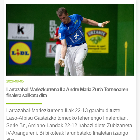
2026-08-05
Larrazabal-Mariezkurrena II.a Andre Maria Zuria Torneoaren
finalera sailkatu dira
Larrazabal-Mariezkurrena II.ak 22-13 garaitu dituzte
Laso-Albisu Gasteizko torneoko lehenengo finalerdian.
Serie Bn, Amiano-Landak 22-12 irabazi diete Zubizarreta
IV-Arangureni. Bi bikoteak larunbateko finaletan izango