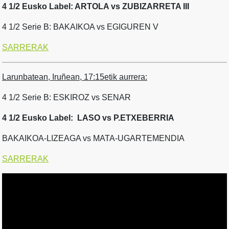
4 1/2 Eusko Label: ARTOLA vs ZUBIZARRETA III
4 1/2 Serie B: BAKAIKOA vs EGIGUREN V
SARRERAK
Larunbatean, Iruñean, 17:15etik aurrera:
4 1/2 Serie B: ESKIROZ vs SENAR
4 1/2 Eusko Label: LASO vs P.ETXEBERRIA
BAKAIKOA-LIZEAGA vs MATA-UGARTEMENDIA
SARRERAK