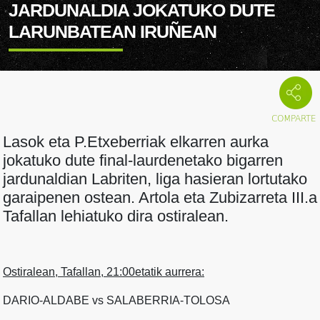
JARDUNALDIA JOKATUKO DUTE
LARUNBATEAN IRUÑEAN
Lasok eta P.Etxeberriak elkarren aurka
jokatuko dute final-laurdenetako bigarren
jardunaldian Labriten, liga hasieran lortutako
garaipenen ostean. Artola eta Zubizarreta III.a
Tafallan lehiatuko dira ostiralean.
Ostiralean, Tafallan, 21:00etatik aurrera:
DARIO-ALDABE vs SALABERRIA-TOLOSA