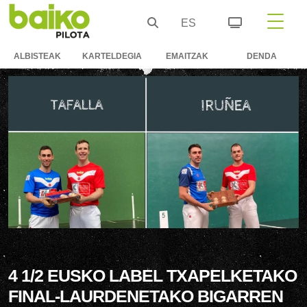
ES
ALBISTEAK
KARTELDEGIA
EMAITZAK
DENDA
4 1/2 EUSKO LABEL TXAPELKETAKO
FINAL-LAURDENETAKO BIGARREN