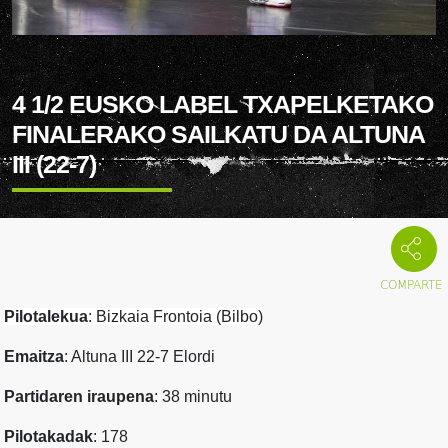
4 1/2 EUSKO LABEL TXAPELKETAKO
FINALERAKO SAILKATU DA ALTUNA
III (22-7)
Pilotalekua
: Bizkaia Frontoia (Bilbo)
Emaitza
: Altuna III 22-7 Elordi
Partidaren iraupena
: 38 minutu
Pilotakadak
: 178