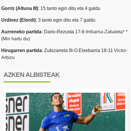
Gorriz (Altuna III)
: 15 tanto egin ditu eta 4 galdu
Urdinez (Elordi)
: 3 tanto egin ditu eta 7 galdu
Aurreneko partida
: Dario-Rezusta 17-6
Irribarria-Zabaleta* *
(Min hartu du)
Hirugarren partida
: Zubizarreta III-O.Etxebarria 18-11
Victor-
Arbizu
AZKEN ALBISTEAK