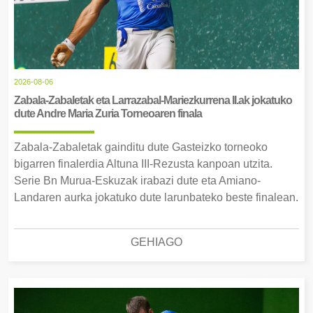
2026-08-06
Zabala-Zabaletak eta Larrazabal-Mariezkurrena II.ak jokatuko
dute Andre Maria Zuria Torneoaren finala
Zabala-Zabaletak gainditu dute Gasteizko torneoko
bigarren finalerdia Altuna III-Rezusta kanpoan utzita.
Serie Bn Murua-Eskuzak irabazi dute eta Amiano-
Landaren aurka jokatuko dute larunbateko beste finalean.
GEHIAGO