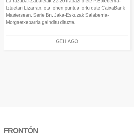
Larrazabal-Zabaletak 22-20 irabazi diete P.Etxeberria-
Iztuetari Lizarran, eta lehen puntua lortu dute CaixaBank
Mastersean. Serie Bn, Jaka-Eskuzak Salaberria-
Morgaetxebarria gainditu dituzte.
GEHIAGO
FRONTÓN