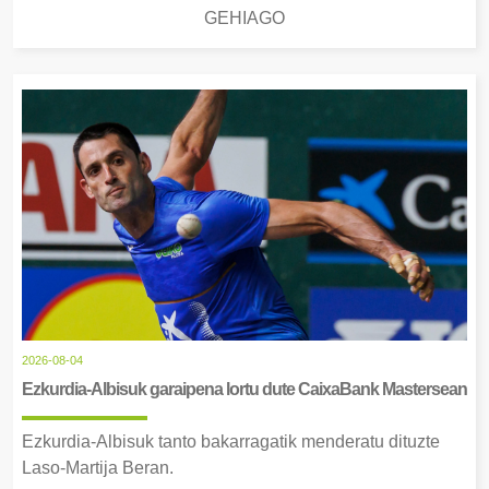
GEHIAGO
2026-08-04
Ezkurdia-Albisuk garaipena lortu dute CaixaBank Mastersean
Ezkurdia-Albisuk tanto bakarragatik menderatu dituzte
Laso-Martija Beran.