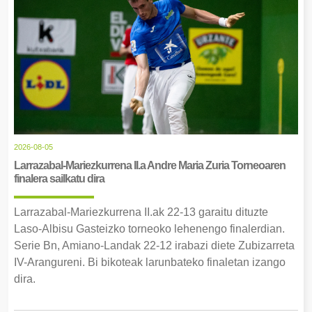
2026-08-05
Larrazabal-Mariezkurrena II.a Andre Maria Zuria Torneoaren
finalera sailkatu dira
Larrazabal-Mariezkurrena II.ak 22-13 garaitu dituzte
Laso-Albisu Gasteizko torneoko lehenengo finalerdian.
Serie Bn, Amiano-Landak 22-12 irabazi diete Zubizarreta
IV-Arangureni. Bi bikoteak larunbateko finaletan izango
dira.