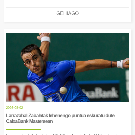
GEHIAGO
2026-08-02
Larrazabal-Zabaletak lehenengo puntua eskuratu dute
CaixaBank Mastersean