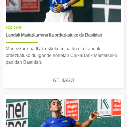
2026-08-09
Landak Mariezkurrena II.a ordezkatuko du Bastidan
Mariezkurrena II.ak eskuko mina du eta Landak
ordezkatuko du igande honetan CaixaBank Masterseko
partidan Bastidan.
GEHIAGO