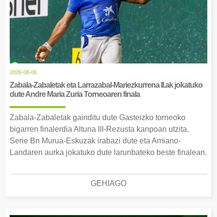
2026-08-06
Zabala-Zabaletak eta Larrazabal-Mariezkurrena II.ak jokatuko
dute Andre Maria Zuria Torneoaren finala
Zabala-Zabaletak gainditu dute Gasteizko torneoko
bigarren finalerdia Altuna III-Rezusta kanpoan utzita.
Serie Bn Murua-Eskuzak irabazi dute eta Amiano-
Landaren aurka jokatuko dute larunbateko beste finalean.
GEHIAGO