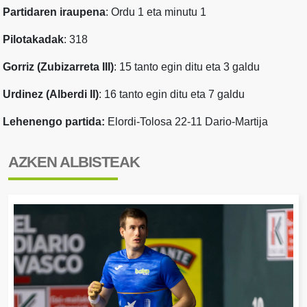
Partidaren iraupena
: Ordu 1 eta minutu 1
Pilotakadak
: 318
Gorriz (Zubizarreta III)
: 15 tanto egin ditu eta 3 galdu
Urdinez (Alberdi II)
: 16 tanto egin ditu eta 7 galdu
Lehenengo partida:
Elordi-Tolosa 22-11 Dario-Martija
AZKEN ALBISTEAK