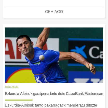
GEHIAGO
2026-08-04
Ezkurdia-Albisuk garaipena lortu dute CaixaBank Mastersean
Ezkurdia-Albisuk tanto bakarragatik menderatu dituzte