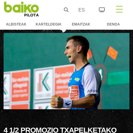
ES
ALBISTEAK
KARTELDEGIA
EMAITZAK
DENDA
4 1/2 PROMOZIO TXAPELKETAKO