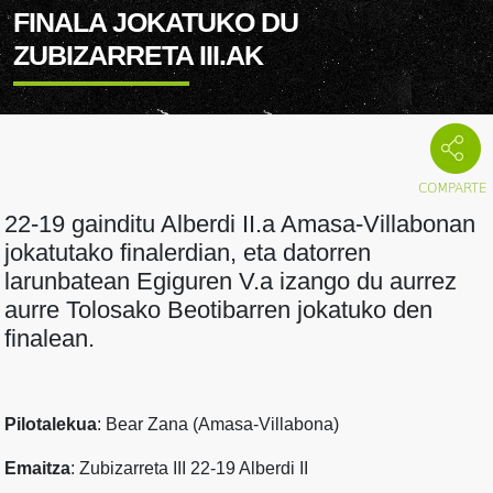
FINALA JOKATUKO DU
ZUBIZARRETA III.AK
22-19 gainditu Alberdi II.a Amasa-Villabonan
jokatutako finalerdian, eta datorren
larunbatean Egiguren V.a izango du aurrez
aurre Tolosako Beotibarren jokatuko den
finalean.
Pilotalekua
: Bear Zana (Amasa-Villabona)
Emaitza
: Zubizarreta III 22-19 Alberdi II