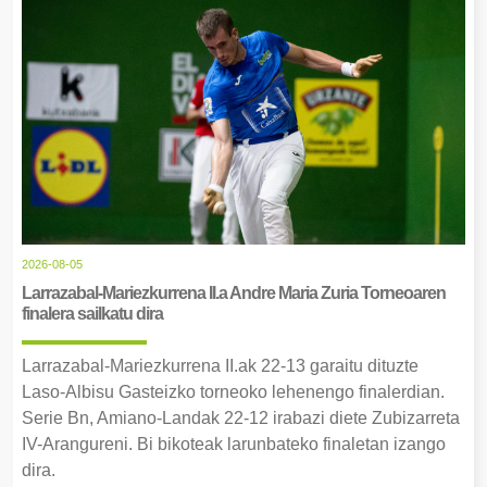
2026-08-05
Larrazabal-Mariezkurrena II.a Andre Maria Zuria Torneoaren
finalera sailkatu dira
Larrazabal-Mariezkurrena II.ak 22-13 garaitu dituzte
Laso-Albisu Gasteizko torneoko lehenengo finalerdian.
Serie Bn, Amiano-Landak 22-12 irabazi diete Zubizarreta
IV-Arangureni. Bi bikoteak larunbateko finaletan izango
dira.