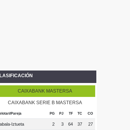
LASIFICACIÓN
CAIXABANK MASTERSA
CAIXABANK SERIE B MASTERSA
elotari/Pareja
PG
PJ
TF
TC
CO
abala-Iztueta
2
3
64
37
27