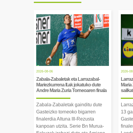
2026-08-06
2026-08
Zabala-Zabaletak eta Larrazabal-
Larraz
Mariezkurrena II.ak jokatuko dute
Maria 
Andre Maria Zuria Torneoaren finala
sailka
Zabala-Zabaletak gainditu dute
Larra
Gasteizko torneoko bigarren
13 ga
finalerdia Altuna III-Rezusta
Gaste
kanpoan utzita. Serie Bn Murua-
final