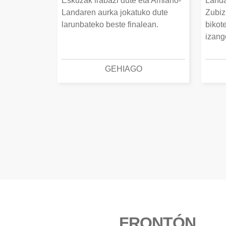
Eskuzak irabazi dute eta Amiano-
Landa
Landaren aurka jokatuko dute
Zubiz
larunbateko beste finalean.
bikot
izang
GEHIAGO
FRONTÓN