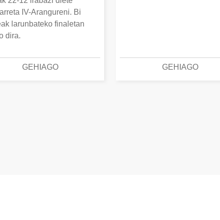
k 22-12 irabazi diete
arreta IV-Arangureni. Bi
eak larunbateko finaletan
o dira.
GEHIAGO
GEHIAGO