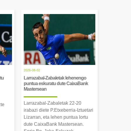
2026-08-02
tu
Larrazabal-Zabaletak lehenengo
puntua eskuratu dute CaixaBank
Mastersean
Larrazabal-Zabaletak 22-20
zte
irabazi diete P.Etxeberria-Iztuetari
Lizarran, eta lehen puntua lortu
dute CaixaBank Mastersean.