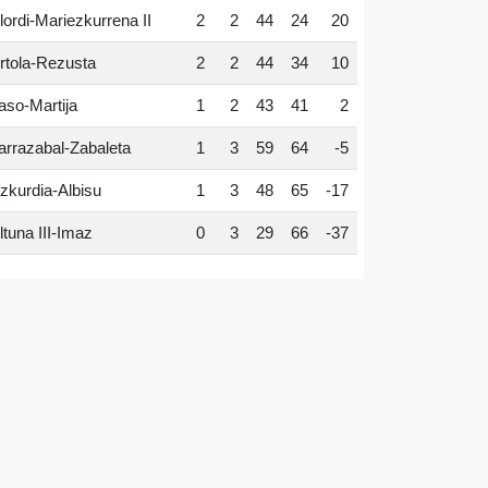
lordi-Mariezkurrena II
2
2
44
24
20
rtola-Rezusta
2
2
44
34
10
aso-Martija
1
2
43
41
2
arrazabal-Zabaleta
1
3
59
64
-5
zkurdia-Albisu
1
3
48
65
-17
ltuna III-Imaz
0
3
29
66
-37