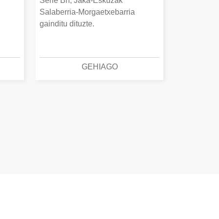
Serie Bn, Jaka-Eskuzak
Salaberria-Morgaetxebarria
gainditu dituzte.
GEHIAGO