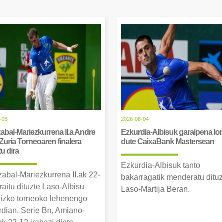
-05
2026-08-04
abal-Mariezkurrena II.a Andre
Ezkurdia-Albisuk garaipena lor
Zuria Torneoaren finalera
dute CaixaBank Mastersean
tu dira
Ezkurdia-Albisuk tanto
zabal-Mariezkurrena II.ak 22-
bakarragatik menderatu ditu
raitu dituzte Laso-Albisu
Laso-Martija Beran.
izko torneoko lehenengo
erdian. Serie Bn, Amiano-