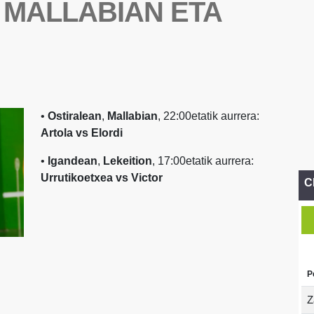
 MALLABIAN ETA
•
Ostiralean
,
Mallabian
, 22:00etatik aurrera:
Artola vs Elordi
•
Igandean
,
Lekeition
, 17:00etatik aurrera:
Urrutikoetxea vs Victor
C
P
Z