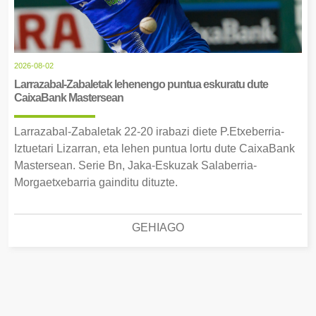
2026-08-02
Larrazabal-Zabaletak lehenengo puntua eskuratu dute
CaixaBank Mastersean
Larrazabal-Zabaletak 22-20 irabazi diete P.Etxeberria-
Iztuetari Lizarran, eta lehen puntua lortu dute CaixaBank
Mastersean. Serie Bn, Jaka-Eskuzak Salaberria-
Morgaetxebarria gainditu dituzte.
GEHIAGO