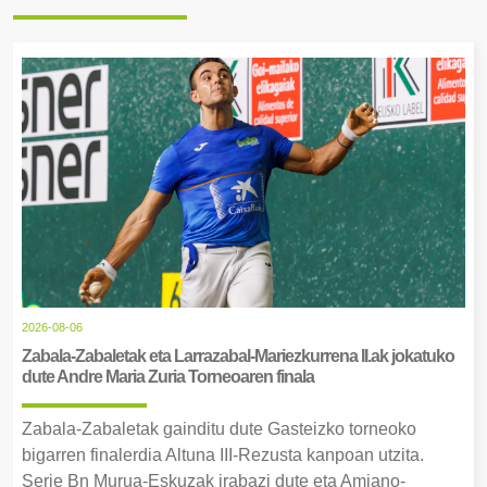
2026-08-06
Zabala-Zabaletak eta Larrazabal-Mariezkurrena II.ak jokatuko
dute Andre Maria Zuria Torneoaren finala
Zabala-Zabaletak gainditu dute Gasteizko torneoko
bigarren finalerdia Altuna III-Rezusta kanpoan utzita.
Serie Bn Murua-Eskuzak irabazi dute eta Amiano-