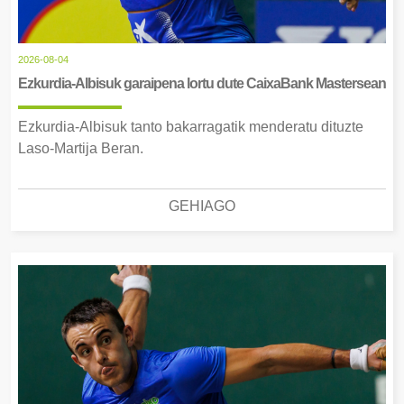
2026-08-04
Ezkurdia-Albisuk garaipena lortu dute CaixaBank Mastersean
Ezkurdia-Albisuk tanto bakarragatik menderatu dituzte
Laso-Martija Beran.
GEHIAGO