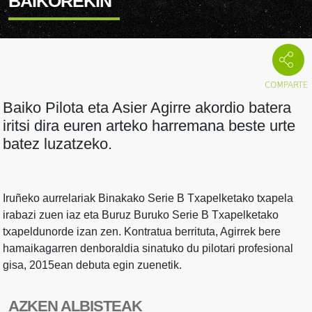
BAIKOREKIN
Baiko Pilota eta Asier Agirre akordio batera
iritsi dira euren arteko harremana beste urte
batez luzatzeko.
Iruñeko aurrelariak Binakako Serie B Txapelketako txapela
irabazi zuen iaz eta Buruz Buruko Serie B Txapelketako
txapeldunorde izan zen. Kontratua berrituta, Agirrek bere
hamaikagarren denboraldia sinatuko du pilotari profesional
gisa, 2015ean debuta egin zuenetik.
AZKEN ALBISTEAK