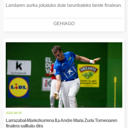
Landaren aurka jokatuko dute larunbateko beste finalean.
GEHIAGO
2026-08-05
Larrazabal-Mariezkurrena II.a Andre Maria Zuria Torneoaren
finalera sailkatu dira