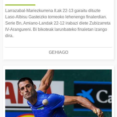
Larrazabal-Mariezkurrena II.ak 22-13 garaitu dituzte
Laso-Albisu Gasteizko torneoko lehenengo finalerdian.
Serie Bn, Amiano-Landak 22-12 irabazi diete Zubizarreta
IV-Arangureni. Bi bikoteak larunbateko finaletan izango
dira.
GEHIAGO