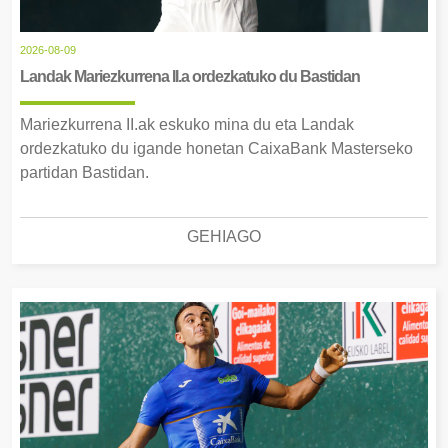
2026-08-09
Landak Mariezkurrena II.a ordezkatuko du Bastidan
Mariezkurrena II.ak eskuko mina du eta Landak
ordezkatuko du igande honetan CaixaBank Masterseko
partidan Bastidan.
GEHIAGO