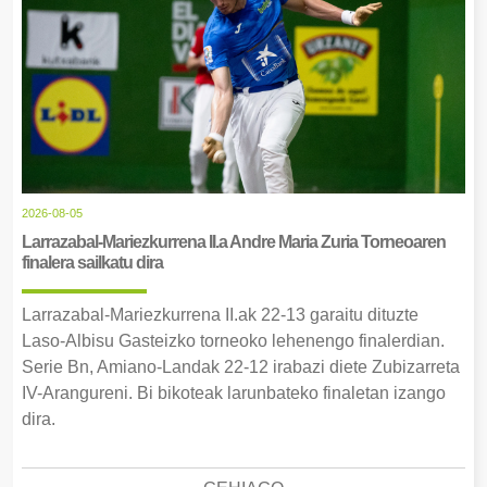
2026-08-05
Larrazabal-Mariezkurrena II.a Andre Maria Zuria Torneoaren
finalera sailkatu dira
Larrazabal-Mariezkurrena II.ak 22-13 garaitu dituzte
Laso-Albisu Gasteizko torneoko lehenengo finalerdian.
Serie Bn, Amiano-Landak 22-12 irabazi diete Zubizarreta
IV-Arangureni. Bi bikoteak larunbateko finaletan izango
dira.