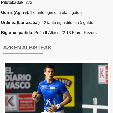
Pilotakadak
: 272
Gorriz (Agirre)
: 17 tanto egin ditu eta 3 galdu
Urdinez (Larrazabal)
: 12 tanto egin ditu eta 5 galdu
Bigarren partida:
Peña II-Albisu 22-13 Elordi-Rezusta
AZKEN ALBISTEAK