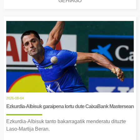
GEHIAGO
2026-08-04
Ezkurdia-Albisuk garaipena lortu dute CaixaBank Mastersean
Ezkurdia-Albisuk tanto bakarragatik menderatu dituzte
Laso-Martija Beran.