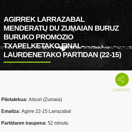
AGIRREK LARRAZABAL
MENDERATU DU ZUMAIAN BURUZ
BURUKO PROMOZIO
TXAPELKETAKO FINAL-
LAURDENETAKO PARTIDAN (22-15)
Pilotalekua:
Aitzuri (Zumaia)
Emaitza:
Agirre 22-15 Larrazabal
Partidaren iraupena
: 52 minutu