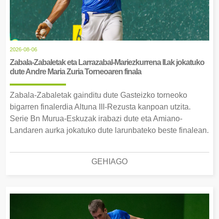
2026-08-06
Zabala-Zabaletak eta Larrazabal-Mariezkurrena II.ak jokatuko
dute Andre Maria Zuria Torneoaren finala
Zabala-Zabaletak gainditu dute Gasteizko torneoko
bigarren finalerdia Altuna III-Rezusta kanpoan utzita.
Serie Bn Murua-Eskuzak irabazi dute eta Amiano-
Landaren aurka jokatuko dute larunbateko beste finalean.
GEHIAGO