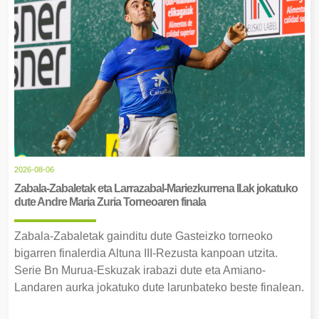
2026-08-06
Zabala-Zabaletak eta Larrazabal-Mariezkurrena II.ak jokatuko
dute Andre Maria Zuria Torneoaren finala
Zabala-Zabaletak gainditu dute Gasteizko torneoko
bigarren finalerdia Altuna III-Rezusta kanpoan utzita.
Serie Bn Murua-Eskuzak irabazi dute eta Amiano-
Landaren aurka jokatuko dute larunbateko beste finalean.