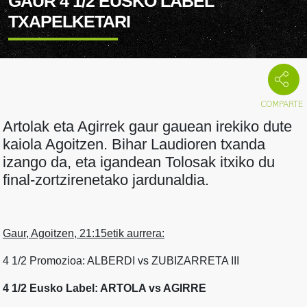
GAUR 4 1/2 EUSKO LABEL
TXAPELKETARI
Artolak eta Agirrek gaur gauean irekiko dute
kaiola Agoitzen. Bihar Laudioren txanda
izango da, eta igandean Tolosak itxiko du
final-zortzirenetako jardunaldia.
Gaur, Agoitzen, 21:15etik aurrera:
4 1/2 Promozioa: ALBERDI vs ZUBIZARRETA III
4 1/2 Eusko Label: ARTOLA vs AGIRRE