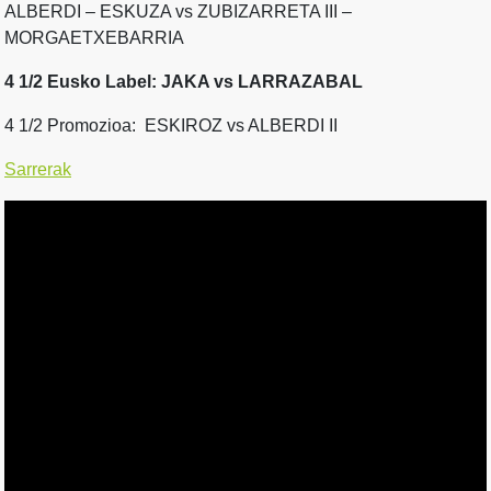
ALBERDI – ESKUZA vs ZUBIZARRETA III –
MORGAETXEBARRIA
4 1/2 Eusko Label: JAKA vs LARRAZABAL
4 1/2 Promozioa: ESKIROZ vs ALBERDI II
Sarrerak