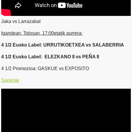
Jaka vs Larrazabal
Igandean, Tolosan, 17:00etatik aurrera:
4 1/2 Eusko Label: URRUTIKOETXEA vs SALABERRIA
4 1/2 Eusko Label: ELEZKANO II vs PEÑA II
4 1/2 Promozioa: GASKUE vs EXPOSITO
Sarrerak