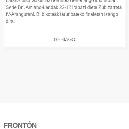
Laso-Albisu Gasteizko torneoko lehenengo finalerdian.
Serie Bn, Amiano-Landak 22-12 irabazi diete Zubizarreta
IV-Arangureni. Bi bikoteak larunbateko finaletan izango
dira.
GEHIAGO
FRONTÓN