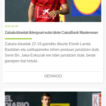
2026-08-09
Zabala-Iztuetak lidergoari eutsi diote CaixaBank Mastersean
Zabala-Iztuetak 22-19 gainditu dituzte Elordi-Landa
Bastidan eta sailkapeneko lehen postuan jarraitzen dute.
Serie Bn, Jaka-Eskuzak ere lider jarraitzen dute, beste
garaipen bat lortuta.
GEHIAGO