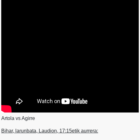
Artola vs Agirre
Bihar, larunbata, Laudion, 17:15etik aurrera: