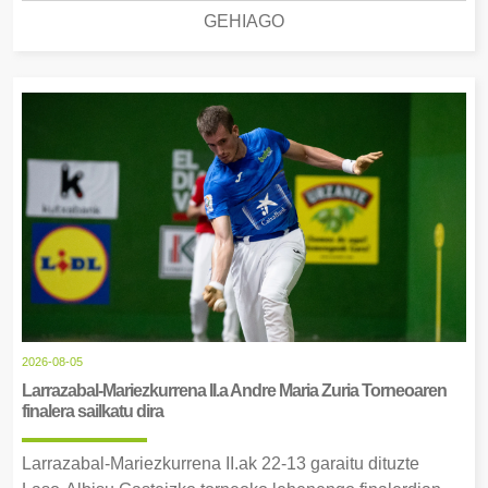
GEHIAGO
2026-08-05
Larrazabal-Mariezkurrena II.a Andre Maria Zuria Torneoaren
finalera sailkatu dira
Larrazabal-Mariezkurrena II.ak 22-13 garaitu dituzte