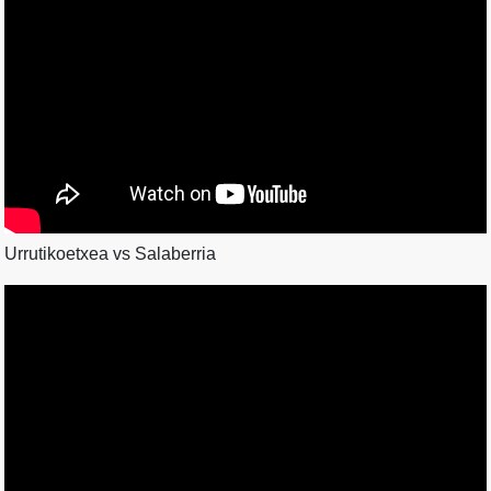
Urrutikoetxea vs Salaberria