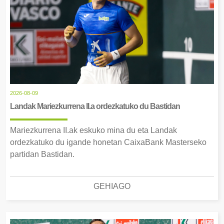
2026-08-09
Landak Mariezkurrena II.a ordezkatuko du Bastidan
Mariezkurrena II.ak eskuko mina du eta Landak
ordezkatuko du igande honetan CaixaBank Masterseko
partidan Bastidan.
GEHIAGO