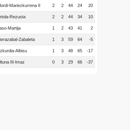
lordi-Mariezkurrena II
2
2
44
24
20
rtola-Rezusta
2
2
44
34
10
aso-Martija
1
2
43
41
2
arrazabal-Zabaleta
1
3
59
64
-5
zkurdia-Albisu
1
3
48
65
-17
ltuna III-Imaz
0
3
29
66
-37