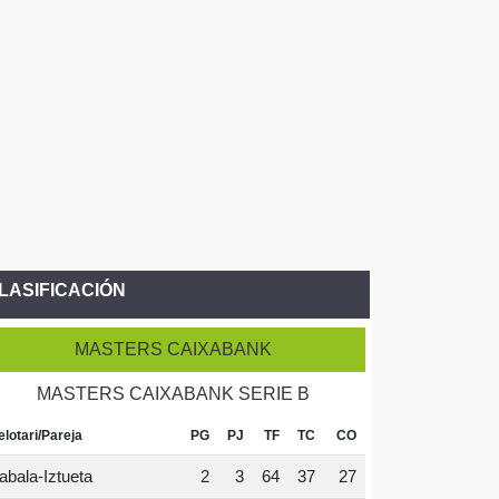
LASIFICACIÓN
MASTERS CAIXABANK
MASTERS CAIXABANK SERIE B
elotari/Pareja
PG
PJ
TF
TC
CO
abala-Iztueta
2
3
64
37
27