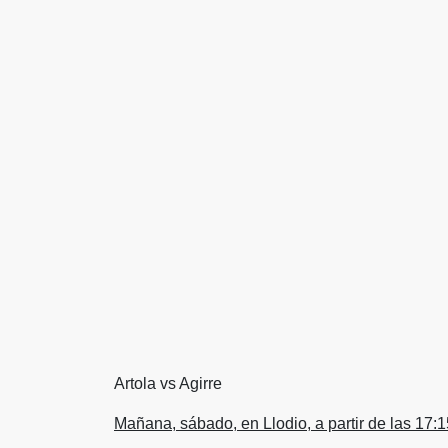
Artola vs Agirre
Mañana, sábado, en Llodio, a partir de las 17:1