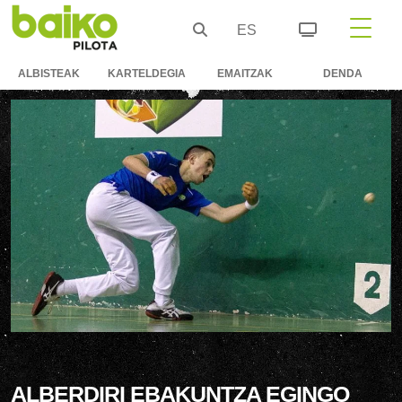
ES
ALBISTEAK
KARTELDEGIA
EMAITZAK
DENDA
ALBERDIRI EBAKUNTZA EGINGO