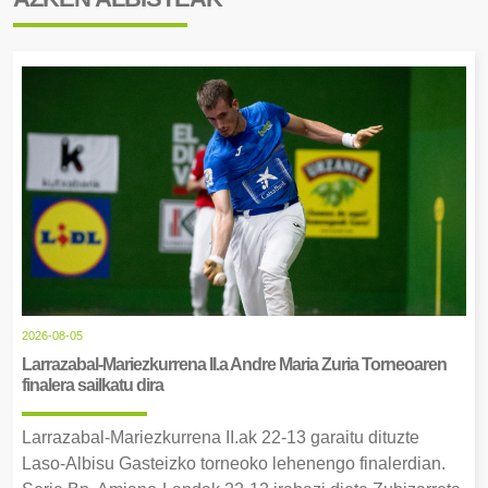
2026-08-05
Larrazabal-Mariezkurrena II.a Andre Maria Zuria Torneoaren
finalera sailkatu dira
Larrazabal-Mariezkurrena II.ak 22-13 garaitu dituzte
Laso-Albisu Gasteizko torneoko lehenengo finalerdian.