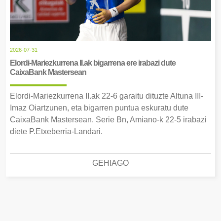
2026-07-31
Elordi-Mariezkurrena II.ak bigarrena ere irabazi dute
CaixaBank Mastersean
Elordi-Mariezkurrena II.ak 22-6 garaitu dituzte Altuna III-
Imaz Oiartzunen, eta bigarren puntua eskuratu dute
CaixaBank Mastersean. Serie Bn, Amiano-k 22-5 irabazi
diete P.Etxeberria-Landari.
GEHIAGO