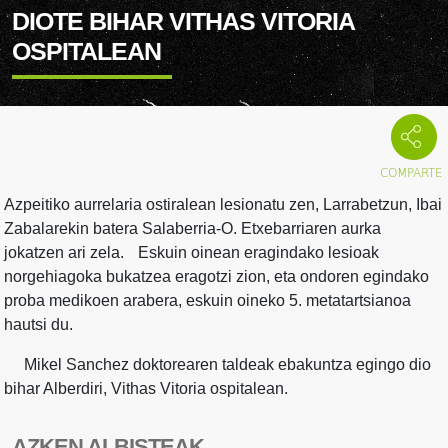
DIOTE BIHAR VITHAS VITORIA
OSPITALEAN
Azpeitiko aurrelaria ostiralean lesionatu zen, Larrabetzun, Ibai
Zabalarekin batera Salaberria-O. Etxebarriaren aurka
jokatzen ari zela. Eskuin oinean eragindako lesioak
norgehiagoka bukatzea eragotzi zion, eta ondoren egindako
proba medikoen arabera, eskuin oineko 5. metatartsianoa
hautsi du.
Mikel Sanchez doktorearen taldeak ebakuntza egingo dio
bihar Alberdiri, Vithas Vitoria ospitalean.
AZKEN ALBISTEAK