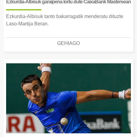
Ezkurdia-Albisuk garaipena lortu dute CaixaBank Mastersean
Ezkurdia-Albisuk tanto bakarragatik menderatu dituzte
Laso-Martija Beran.
GEHIAGO