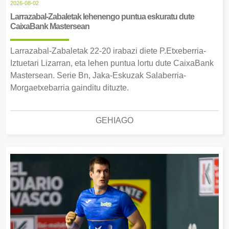
2026-08-02
Larrazabal-Zabaletak lehenengo puntua eskuratu dute
CaixaBank Mastersean
Larrazabal-Zabaletak 22-20 irabazi diete P.Etxeberria-
Iztuetari Lizarran, eta lehen puntua lortu dute CaixaBank
Mastersean. Serie Bn, Jaka-Eskuzak Salaberria-
Morgaetxebarria gainditu dituzte.
GEHIAGO