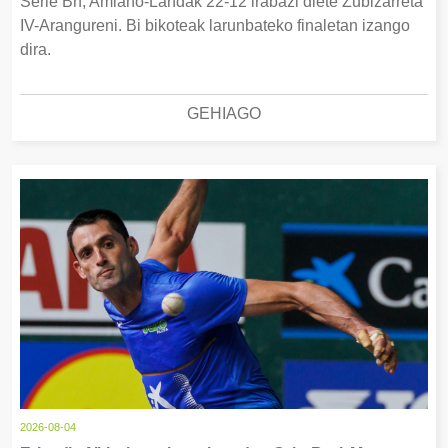
Serie Bn, Amiano-Landak 22-12 irabazi diete Zubizarreta
IV-Arangureni. Bi bikoteak larunbateko finaletan izango
dira.
GEHIAGO
2026-08-04