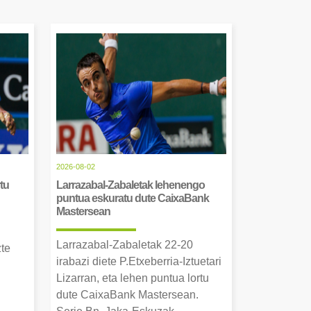
2026-08-02
tu
Larrazabal-Zabaletak lehenengo
puntua eskuratu dute CaixaBank
Mastersean
Larrazabal-Zabaletak 22-20
zte
irabazi diete P.Etxeberria-Iztuetari
Lizarran, eta lehen puntua lortu
dute CaixaBank Mastersean.