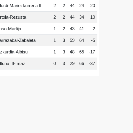
lordi-Mariezkurrena II
2
2
44
24
20
rtola-Rezusta
2
2
44
34
10
aso-Martija
1
2
43
41
2
arrazabal-Zabaleta
1
3
59
64
-5
zkurdia-Albisu
1
3
48
65
-17
ltuna III-Imaz
0
3
29
66
-37