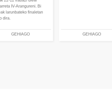
k 22-12 irabazi diete
arreta IV-Arangureni. Bi
eak larunbateko finaletan
o dira.
GEHIAGO
GEHIAGO