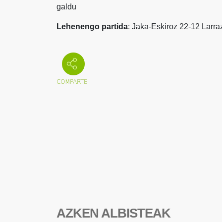
galdu
Lehenengo partida
: Jaka-Eskiroz 22-12 Larr
AZKEN ALBISTEAK