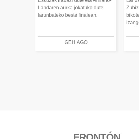
Eskuzak irabazi dute eta Amiano-
Landa
Landaren aurka jokatuko dute
Zubiz
larunbateko beste finalean.
bikot
izang
GEHIAGO
FRONTÓN