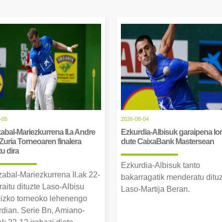
-05
2026-08-04
abal-Mariezkurrena II.a Andre
Ezkurdia-Albisuk garaipena lor
Zuria Torneoaren finalera
dute CaixaBank Mastersean
tu dira
Ezkurdia-Albisuk tanto
zabal-Mariezkurrena II.ak 22-
bakarragatik menderatu ditu
raitu dituzte Laso-Albisu
Laso-Martija Beran.
izko torneoko lehenengo
erdian. Serie Bn, Amiano-