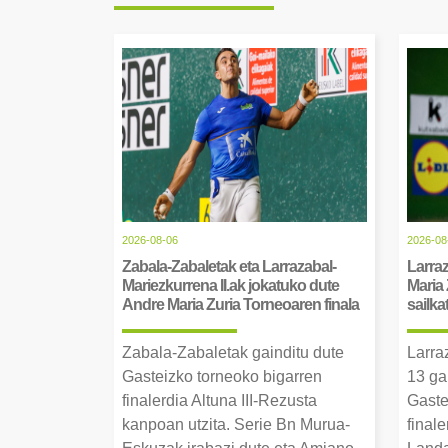
2026-08-06
2026-08
Zabala-Zabaletak eta Larrazabal-
Larraz
Mariezkurrena II.ak jokatuko dute
Maria 
Andre Maria Zuria Torneoaren finala
sailka
Zabala-Zabaletak gainditu dute
Larra
Gasteizko torneoko bigarren
13 ga
finalerdia Altuna III-Rezusta
Gaste
kanpoan utzita. Serie Bn Murua-
final