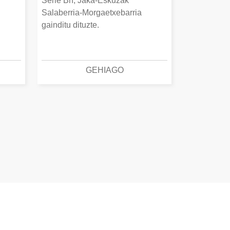
Serie Bn, Jaka-Eskuzak
Salaberria-Morgaetxebarria
gainditu dituzte.
GEHIAGO