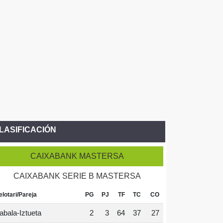
LASIFICACIÓN
CAIXABANK MASTERSA
CAIXABANK SERIE B MASTERSA
elotari/Pareja
PG
PJ
TF
TC
CO
abala-Iztueta
2
3
64
37
27