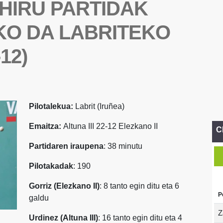
HIRU PARTIDAK
IKO DA LABRITEKO
12)
Pilotalekua:
Labrit (Iruñea)
Emaitza:
Altuna III 22-12 Elezkano II
C
Partidaren iraupena
: 38 minutu
Pilotakadak
: 190
Gorriz (Elezkano II)
: 8 tanto egin ditu eta 6
P
galdu
Z
Urdinez (Altuna III)
: 16 tanto egin ditu eta 4