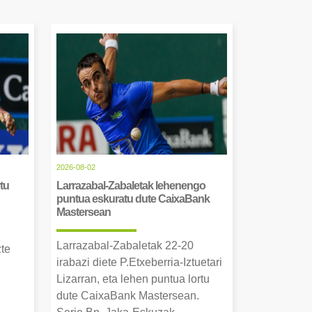
2026-08-02
tu
Larrazabal-Zabaletak lehenengo
puntua eskuratu dute CaixaBank
Mastersean
Larrazabal-Zabaletak 22-20
zte
irabazi diete P.Etxeberria-Iztuetari
Lizarran, eta lehen puntua lortu
dute CaixaBank Mastersean.