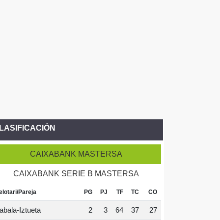
LASIFICACIÓN
CAIXABANK MASTERSA
CAIXABANK SERIE B MASTERSA
elotari/Pareja
PG
PJ
TF
TC
CO
abala-Iztueta
2
3
64
37
27