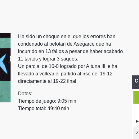
Ha sido un choque en el que los errores han
condenado al pelotari de Asegarce que ha
incurrido en 13 fallos a pesar de haber acabado
11 tantos y lograr 3 saques.
Un parcial de 10-0 logrado por Altuna III le ha
llevado a voltear el partido al irse del 19-12
C
directamente al 19-22 final.
Datos:
Tiempo de juego: 9:05 min
Tiempo total: 49:40 min
P
Z