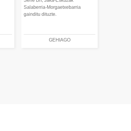
Serie Bn, Jaka-Eskuzak
Salaberria-Morgaetxebarria
gainditu dituzte.
GEHIAGO