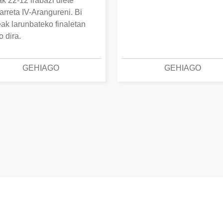
k 22-12 irabazi diete
arreta IV-Arangureni. Bi
eak larunbateko finaletan
o dira.
GEHIAGO
GEHIAGO