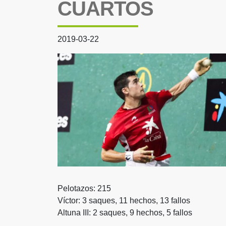
CUARTOS
2019-03-22
Pelotazos: 215
Víctor: 3 saques, 11 hechos, 13 fallos
Altuna III: 2 saques, 9 hechos, 5 fallos