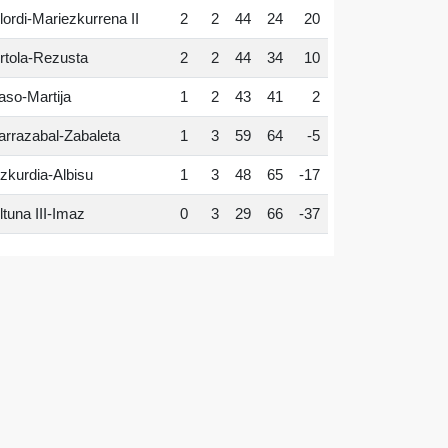
lordi-Mariezkurrena II
2
2
44
24
20
rtola-Rezusta
2
2
44
34
10
aso-Martija
1
2
43
41
2
arrazabal-Zabaleta
1
3
59
64
-5
zkurdia-Albisu
1
3
48
65
-17
ltuna III-Imaz
0
3
29
66
-37