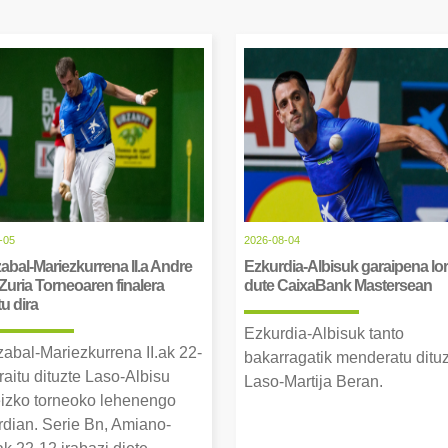
-05
2026-08-04
abal-Mariezkurrena II.a Andre
Ezkurdia-Albisuk garaipena lor
Zuria Torneoaren finalera
dute CaixaBank Mastersean
tu dira
Ezkurdia-Albisuk tanto
zabal-Mariezkurrena II.ak 22-
bakarragatik menderatu ditu
raitu dituzte Laso-Albisu
Laso-Martija Beran.
izko torneoko lehenengo
erdian. Serie Bn, Amiano-