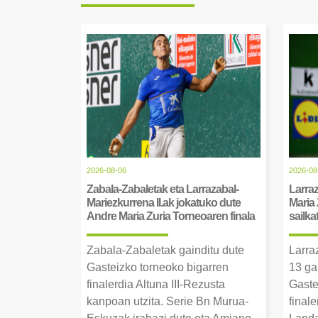
2026-08-06
2026-08
Zabala-Zabaletak eta Larrazabal-
Larraz
Mariezkurrena II.ak jokatuko dute
Maria 
Andre Maria Zuria Torneoaren finala
sailka
Zabala-Zabaletak gainditu dute
Larra
Gasteizko torneoko bigarren
13 ga
finalerdia Altuna III-Rezusta
Gaste
kanpoan utzita. Serie Bn Murua-
final