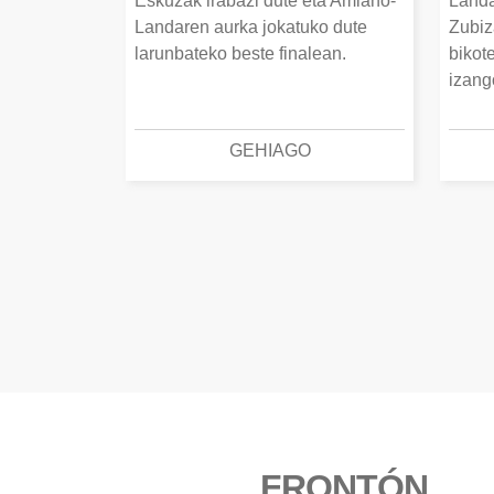
Eskuzak irabazi dute eta Amiano-
Landa
Landaren aurka jokatuko dute
Zubiz
larunbateko beste finalean.
bikot
izang
GEHIAGO
FRONTÓN