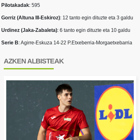
Pilotakadak
: 595
Gorriz (Altuna III-Eskiroz)
: 12 tanto egin dituzte eta 3 galdu
Urdinez (Jaka-Zabaleta)
: 6 tanto egin dituzte eta 10 galdu
Serie B
: Agirre-Eskuza 14-22 P.Etxeberria-Morgaetxebarria
AZKEN ALBISTEAK