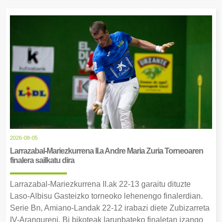
2026-08-05
Larrazabal-Mariezkurrena II.a Andre Maria Zuria Torneoaren
finalera sailkatu dira
Larrazabal-Mariezkurrena II.ak 22-13 garaitu dituzte
Laso-Albisu Gasteizko torneoko lehenengo finalerdian.
Serie Bn, Amiano-Landak 22-12 irabazi diete Zubizarreta
IV-Arangureni. Bi bikoteak larunbateko finaletan izango