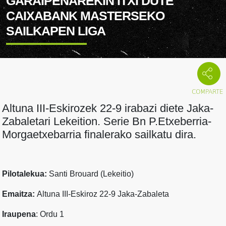
GARAIPENAREKIN ITXI DUTE
CAIXABANK MASTERSEKO
SAILKAPEN LIGA
Altuna III-Eskirozek 22-9 irabazi diete Jaka-
Zabaletari Lekeition. Serie Bn P.Etxeberria-
Morgaetxebarria finalerako sailkatu dira.
Pilotalekua:
Santi Brouard (Lekeitio)
Emaitza:
Altuna III-Eskiroz 22-9 Jaka-Zabaleta
Iraupena
: Ordu 1