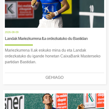
2026-08-09
Landak Mariezkurrena II.a ordezkatuko du Bastidan
Mariezkurrena II.ak eskuko mina du eta Landak
ordezkatuko du igande honetan CaixaBank Masterseko
partidan Bastidan.
GEHIAGO