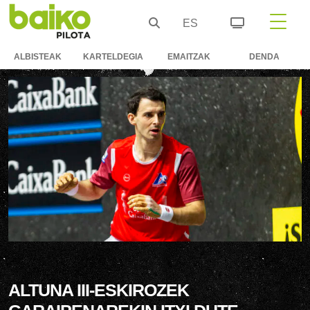
ES
ALBISTEAK
KARTELDEGIA
EMAITZAK
DENDA
ALTUNA III-ESKIROZEK