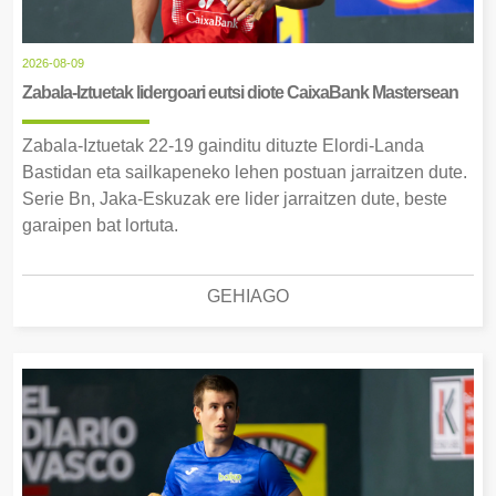
2026-08-09
Zabala-Iztuetak lidergoari eutsi diote CaixaBank Mastersean
Zabala-Iztuetak 22-19 gainditu dituzte Elordi-Landa
Bastidan eta sailkapeneko lehen postuan jarraitzen dute.
Serie Bn, Jaka-Eskuzak ere lider jarraitzen dute, beste
garaipen bat lortuta.
GEHIAGO