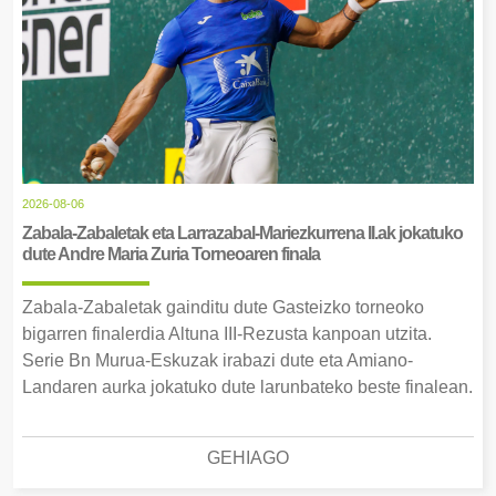
2026-08-06
Zabala-Zabaletak eta Larrazabal-Mariezkurrena II.ak jokatuko
dute Andre Maria Zuria Torneoaren finala
Zabala-Zabaletak gainditu dute Gasteizko torneoko
bigarren finalerdia Altuna III-Rezusta kanpoan utzita.
Serie Bn Murua-Eskuzak irabazi dute eta Amiano-
Landaren aurka jokatuko dute larunbateko beste finalean.
GEHIAGO