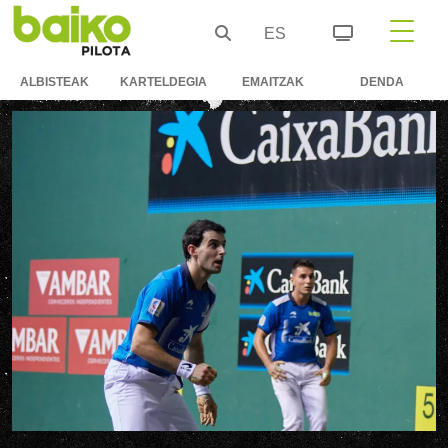
ES
ALBISTEAK
KARTELDEGIA
EMAITZAK
DENDA