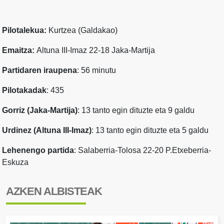
Pilotalekua:
Kurtzea (Galdakao)
Emaitza:
Altuna III-Imaz 22-18 Jaka-Martija
Partidaren iraupena
: 56 minutu
Pilotakadak
: 435
Gorriz (Jaka-Martija)
: 13 tanto egin dituzte eta 9 galdu
Urdinez (Altuna III-Imaz)
: 13 tanto egin dituzte eta 5 galdu
Lehenengo partida
: Salaberria-Tolosa 22-20 P.Etxeberria-
Eskuza
AZKEN ALBISTEAK