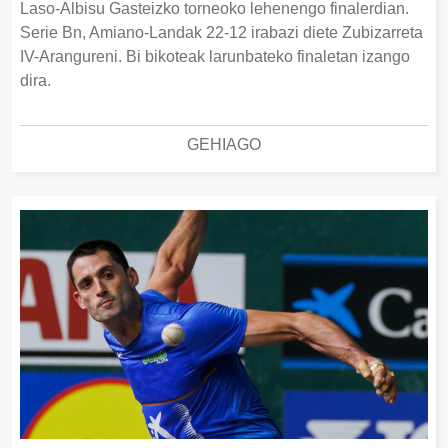
Laso-Albisu Gasteizko torneoko lehenengo finalerdian.
Serie Bn, Amiano-Landak 22-12 irabazi diete Zubizarreta
IV-Arangureni. Bi bikoteak larunbateko finaletan izango
dira.
GEHIAGO