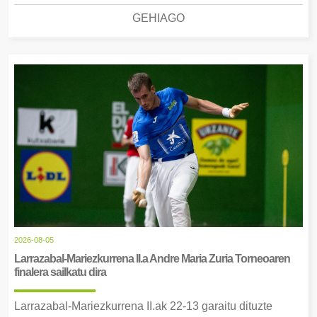
GEHIAGO
2026-08-05
Larrazabal-Mariezkurrena II.a Andre Maria Zuria Torneoaren
finalera sailkatu dira
Larrazabal-Mariezkurrena II.ak 22-13 garaitu dituzte