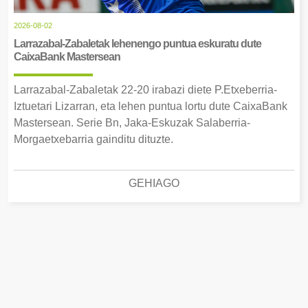
2026-08-02
Larrazabal-Zabaletak lehenengo puntua eskuratu dute
CaixaBank Mastersean
Larrazabal-Zabaletak 22-20 irabazi diete P.Etxeberria-
Iztuetari Lizarran, eta lehen puntua lortu dute CaixaBank
Mastersean. Serie Bn, Jaka-Eskuzak Salaberria-
Morgaetxebarria gainditu dituzte.
GEHIAGO