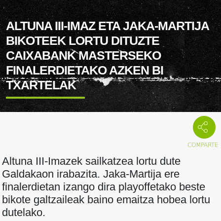
ALTUNA III-IMAZ ETA JAKA-MARTIJA
BIKOTEEK LORTU DITUZTE
CAIXABANK MASTERSEKO
FINALERDIETAKO AZKEN BI
TXARTELAK
Altuna III-Imazek sailkatzea lortu dute
Galdakaon irabazita. Jaka-Martija ere
finalerdietan izango dira playoffetako beste
bikote galtzaileak baino emaitza hobea lortu
dutelako.