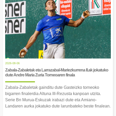
2026-08-06
Zabala-Zabaletak eta Larrazabal-Mariezkurrena II.ak jokatuko
dute Andre Maria Zuria Torneoaren finala
Zabala-Zabaletak gainditu dute Gasteizko torneoko
bigarren finalerdia Altuna III-Rezusta kanpoan utzita.
Serie Bn Murua-Eskuzak irabazi dute eta Amiano-
Landaren aurka jokatuko dute larunbateko beste finalean.