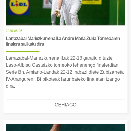
2026-08-05
Larrazabal-Mariezkurrena II.a Andre Maria Zuria Torneoaren
finalera sailkatu dira
Larrazabal-Mariezkurrena II.ak 22-13 garaitu dituzte
Laso-Albisu Gasteizko torneoko lehenengo finalerdian.
Serie Bn, Amiano-Landak 22-12 irabazi diete Zubizarreta
IV-Arangureni. Bi bikoteak larunbateko finaletan izango
dira.
GEHIAGO