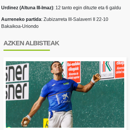
Urdinez (Altuna III-Imaz)
: 12 tanto egin dituzte eta 6 galdu
Aurreneko partida
: Zubizarreta III-Salaverri II 22-10
Bakaikoa-Uriondo
AZKEN ALBISTEAK