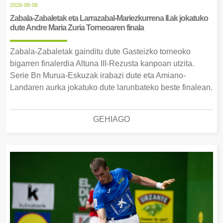
2026-08-06
Zabala-Zabaletak eta Larrazabal-Mariezkurrena II.ak jokatuko
dute Andre Maria Zuria Torneoaren finala
Zabala-Zabaletak gainditu dute Gasteizko torneoko
bigarren finalerdia Altuna III-Rezusta kanpoan utzita.
Serie Bn Murua-Eskuzak irabazi dute eta Amiano-
Landaren aurka jokatuko dute larunbateko beste finalean.
GEHIAGO