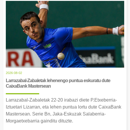
2026-08-02
Larrazabal-Zabaletak lehenengo puntua eskuratu dute
CaixaBank Mastersean
Larrazabal-Zabaletak 22-20 irabazi diete P.Etxeberria-
Iztuetari Lizarran, eta lehen puntua lortu dute CaixaBank
Mastersean. Serie Bn, Jaka-Eskuzak Salaberria-
Morgaetxebarria gainditu dituzte.