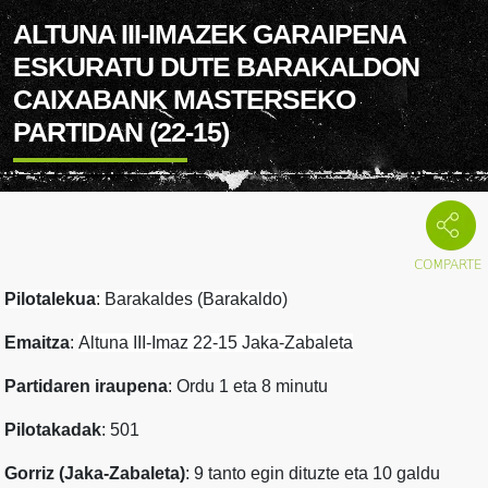
ALTUNA III-IMAZEK GARAIPENA
ESKURATU DUTE BARAKALDON
CAIXABANK MASTERSEKO
PARTIDAN (22-15)
Pilotalekua
: Barakaldes (Barakaldo)
Emaitza
:
Altuna III-Imaz 22-15 J
aka-Zabaleta
Partidaren iraupena
: Ordu 1 eta 8 minutu
Pilotakadak
: 501
Gorriz (Jaka-Zabaleta)
: 9 tanto egin dituzte eta 10 galdu